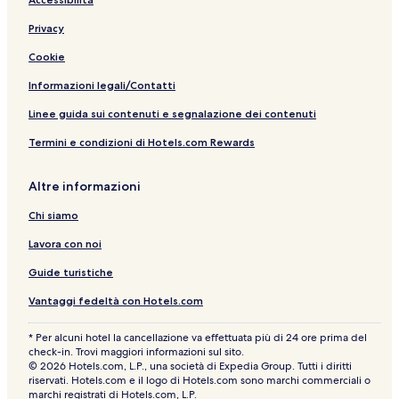
s
a
c
R
o
w
c
o
a
L
o
r
h
e
r
s
e
d
n
o
Privacy
r
s
t
g
z
d
t
o
e
i
g
Cookie
Z
r
K
b
e
a
t
i
a
&
Informazioni legali/Contatti
n
&
w
r
R
z
S
e
B
e
Linee guida sui contenuti e segnalazione dei contenuti
i
p
n
e
s
Termini e condizioni di Hotels.com Rewards
b
a
g
a
t
a
Z
w
c
a
r
a
a
h
u
Altre informazioni
n
R
r
z
e
a
Chi siamo
i
s
n
b
o
t
Lavora con noi
a
r
r
t
Guide turistiche
Vantaggi fedeltà con Hotels.com
* Per alcuni hotel la cancellazione va effettuata più di 24 ore prima del
check-in. Trovi maggiori informazioni sul sito.
© 2026 Hotels.com, L.P., una società di Expedia Group. Tutti i diritti
riservati. Hotels.com e il logo di Hotels.com sono marchi commerciali o
marchi registrati di Hotels.com, L.P.