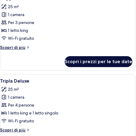
tutte
25 m²
le
1 camera
foto
per
Per 3 persone
Doppia
1 letto king
Deluxe
Wi-Fi gratuito
Altri
Scopri di più
dettagli
per
Scopri i prezzi per le tue date
Doppia
Deluxe
Apri
Minibar, culla da viaggio, Wi-Fi gratui
16
Tripla Deluxe
tutte
25 m²
le
1 camera
foto
per
Per 4 persone
Tripla
1 letto king e 1 letto singolo
Deluxe
Wi-Fi gratuito
Altri
Scopri di più
dettagli