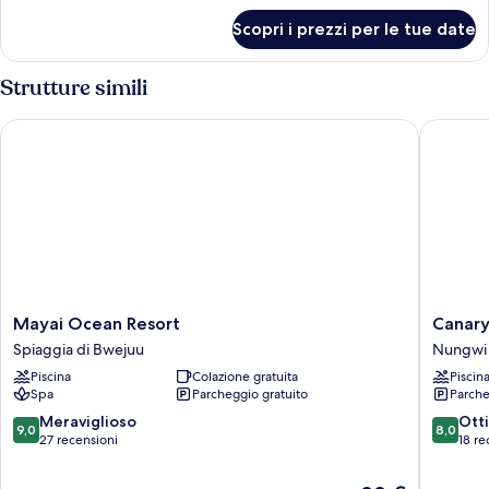
per
Scopri i prezzi per le tue date
Tripla
Deluxe
Strutture simili
Mayai Ocean Resort
Canary G
Mayai
Canary
Mayai Ocean Resort
Canary
Ocean
Golden
Spiaggia di Bwejuu
Nungwi
Resort
Hotel
Piscina
Colazione gratuita
Piscin
Spiaggia
Nungwi
Spa
Parcheggio gratuito
Parche
di
Bwejuu
9.0
8.0
Meraviglioso
Ott
9,0
8,0
su
su
27 recensioni
18 re
10,
10,
Meraviglioso,
Ottimo,