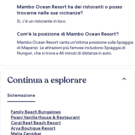
Mambo Ocean Resort ha dei ristoranti o posso
trovarne nelle sue vicinanze?
Sì, c'è un ristorante in loco.
Com'è la posizione di Mambo Ocean Resort?
Mambo Ocean Resort vanta un'ottima posizione sulla Spiaggia
di Mapenzi. Le attrazioni più famose includono Spiaggia di
Nungwi, che si trova a 46 minuti di distanza in auto.
Continua a esplorare
Sistemazione
L
Family Beach Bungalows
i
L
Pwani Vanilla House & Restaurant
n
i
L
Coral Reef Beach Resort
k
n
i
L
Arya Boutique Resort
c
k
n
i
L
Melia Zanzibar