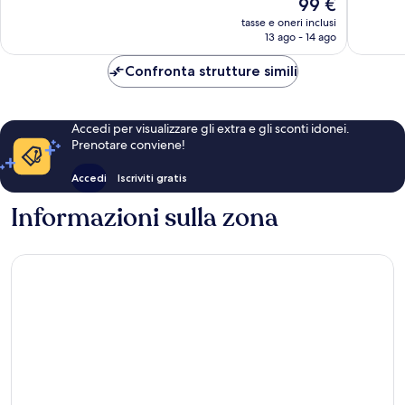
Il
99 €
27
18
prezzo
tasse e oneri inclusi
recensioni
recensio
attuale
13 ago - 14 ago
è
99 €
Confronta strutture simili
Accedi per visualizzare gli extra e gli sconti idonei.
Prenotare conviene!
Accedi
Iscriviti gratis
Informazioni sulla zona