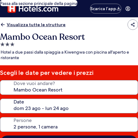
Passa alla sezione principale della pagina
Scarica l’app
Visualizza tutte le strutture
Mambo Ocean Resort
Struttura
a
Hotel a due passi dalla spiaggia a Kiwengwa con piscina all'aperto e
3.0
ristorante
stelle
Scegli le date per vedere i prezzi
Dove vuoi andare?
Date
Persone