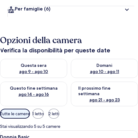
Per famiglie
(6)
Opzioni della camera
Verifica la disponibilità per queste date
Verifica la disponibilità per questa sera, ago 9 - ago 10
Verifica la disponibilità per d
Questa sera
Domani
ago 9 - ago 10
ago 10 - ago 11
Verifica la disponibilità per questo fine settimana, ago 14 - ag
Verifica la disponibilità per i
Questo fine settimana
Il prossimo fine
settimana
ago 14 - ago 16
ago 21 - ago 23
Filtri
Tutte le camere
1 letto
2 letti
disponibili
per
Stai visualizzando 5 su 5 camere
le
Apri
Minibar, culla da viaggio, Wi-Fi gratui
16
Doppia Basic
camere