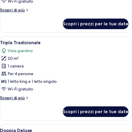
Wi-Fi gratuito
Altri
Scopri di più
dettagli
per
Scopri i prezzi per le tue date
Doppia
Tradizionale
Apri
Minibar, culla da viaggio, Wi-Fi gratui
14
Tripla Tradizionale
tutte
Vista giardino
le
20 m²
foto
per
1 camera
Tripla
Per 4 persone
Tradizionale
1 letto king e 1 letto singolo
Wi-Fi gratuito
Altri
Scopri di più
dettagli
per
Scopri i prezzi per le tue date
Tripla
Tradizionale
Apri
Minibar, culla da viaggio, Wi-Fi gratui
16
Doppia Deluxe