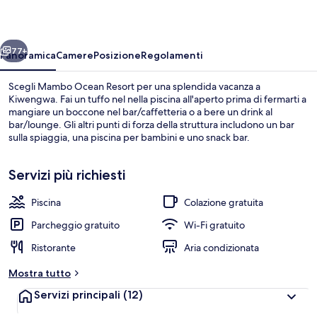
ietro
Avanti
77+
Panoramica
Camere
Posizione
Regolamenti
Scegli Mambo Ocean Resort per una splendida vacanza a
Kiwengwa. Fai un tuffo nel nella piscina all'aperto prima di fermarti a
mangiare un boccone nel bar/caffetteria o a bere un drink al
bar/lounge. Gli altri punti di forza della struttura includono un bar
sulla spiaggia, una piscina per bambini e uno snack bar.
Servizi più richiesti
Piscina
Colazione gratuita
Sulla spiaggia, sabbia bianca, lettini 
Parcheggio gratuito
Wi-Fi gratuito
Ristorante
Aria condizionata
Mostra tutto
Servizi principali
(12)