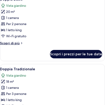
tutte
Vista giardino
le
20 m²
foto
per
1 camera
Doppia
Per 2 persone
Basic
1 letto king
Wi-Fi gratuito
Altri
Scopri di più
dettagli
per
Scopri i prezzi per le tue date
Doppia
Basic
Apri
Minibar, culla da viaggio, Wi-Fi gratui
17
Doppia Tradizionale
tutte
Vista giardino
le
18 m²
foto
per
1 camera
Doppia
Per 3 persone
Tradizionale
1 letto king