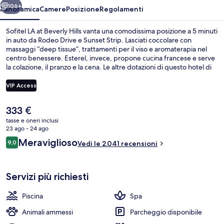
106+
Panoramica
Camere
Posizione
Regolamenti
Sofitel LA at Beverly Hills vanta una comodissima posizione a 5 minuti
in auto da Rodeo Drive e Sunset Strip. Lasciati coccolare con
massaggi “deep tissue”, trattamenti per il viso e aromaterapia nel
centro benessere. Esterel, invece, propone cucina francese e serve
la colazione, il pranzo e la cena. Le altre dotazioni di questo hotel di
lusso includono una piscina all'aperto, un bar/lounge e un centro
fitness. Gli ospiti apprezzano molto i letti comodi e il personale
VIP Access
gentile.
Il
333 €
Esterni
prezzo
tasse e oneri inclusi
attuale
23 ago - 24 ago
è
Recensioni
Meraviglioso
9,0
Vedi le 2.041 recensioni
333 €
9,0 su 10
Servizi più richiesti
Piscina
Spa
Animali ammessi
Parcheggio disponibile