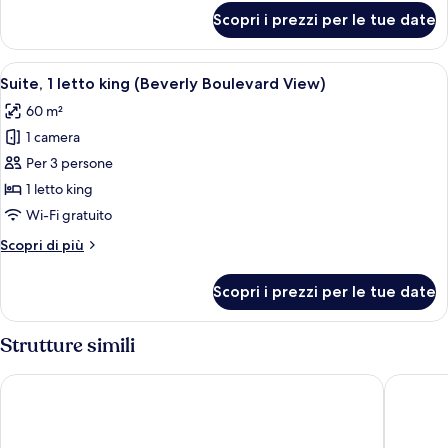
Hills
per
Scopri i prezzi per le tue date
View)
Suite,
1
letto
Apri
Suite, 1 letto king (Beverly Boulevard V
5
king
Suite, 1 letto king (Beverly Boulevard View)
tutte
(Hollywood
60 m²
Hills
le
View)
1 camera
foto
per
Per 3 persone
Suite,
1 letto king
1
Wi-Fi gratuito
letto
Altri
Scopri di più
king
dettagli
(Beverly
per
Scopri i prezzi per le tue date
Suite,
Boulevard
1
View)
letto
Strutture simili
king
(Beverly
Loews Hollywood Hotel
Beverly H
Boulevard
View)