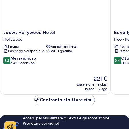
Loews
Beverly
Loews Hollywood Hotel
Beverly
Hollywood
Hills
Hollywood
Pico - R
Hotel
Marriott
Piscina
Animali ammessi
Piscin
Hollywood
Pico
Parcheggio disponibile
Wi-Fi gratuito
Parche
-
Roberts
9.2
8.4
Meraviglioso
Ott
9,2
8,4
su
su
5.421 recensioni
1.007
10,
10,
Meraviglioso,
Ottimo,
Il
221 €
5.421
1.007
prezzo
recensioni
recensio
tasse e oneri inclusi
attuale
16 ago - 17 ago
è
221 €
Confronta strutture simili
Accedi per visualizzare gli extra e gli sconti idonei.
Prenotare conviene!