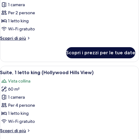
Boulevard
1 camera
foto
View)
per
Per 2 persone
Camera
1 letto king
Superior,
Wi-Fi gratuito
1
Altri
Scopri di più
letto
dettagli
king
per
Scopri i prezzi per le tue date
Camera
Superior,
1
Apri
Suite, 1 letto king (Hollywood Hills Vie
10
letto
Suite, 1 letto king (Hollywood Hills View)
tutte
king
Vista collina
le
60 m²
foto
per
1 camera
Suite,
Per 4 persone
1
1 letto king
letto
Wi-Fi gratuito
king
Altri
Scopri di più
(Hollywood
dettagli