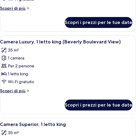
2
Altri
Scopri di più
letti
dettagli
queen
per
Scopri i prezzi per le tue date
Camera
(Beverly
Superior,
Boulevard
2
Apri
Biancheria da letto di alta qualità, cop
View)
7
letti
Camera Luxury, 1 letto king (Beverly Boulevard View)
tutte
queen
35 m²
(Beverly
le
Boulevard
1 camera
foto
View)
per
Per 2 persone
Camera
1 letto king
Luxury,
Wi-Fi gratuito
1
Altri
Scopri di più
letto
dettagli
king
per
Scopri i prezzi per le tue date
Camera
(Beverly
Luxury,
Boulevard
1
Apri
Una camera d'hotel con un letto, un 
View)
5
letto
Camera Superior, 1 letto king
tutte
king
35 m²
(Beverly
le