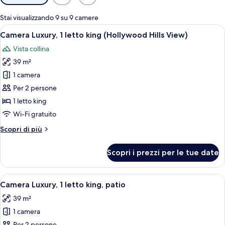
disponibili
per
Stai visualizzando 9 su 9 camere
le
Apri
Camera Luxury, 1 letto king (Hollywood 
8
Camera Luxury, 1 letto king (Hollywood Hills View)
camere
tutte
Vista collina
le
39 m²
foto
per
1 camera
Camera
Per 2 persone
Luxury,
1 letto king
1
Wi-Fi gratuito
letto
Altri
Scopri di più
king
dettagli
(Hollywood
per
Scopri i prezzi per le tue date
Hills
Camera
Luxury,
View)
1
Apri
Camera Luxury, 1 letto king, patio | Bia
5
letto
Camera Luxury, 1 letto king, patio
tutte
king
39 m²
(Hollywood
le
Hills
1 camera
foto
View)
Per 2 persone