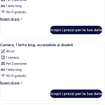
per
Camera
1 letto king
Luxury,
Wi-Fi gratuito
1
Altri
Scopri di più
letto
dettagli
king,
per
Scopri i prezzi per le tue date
Camera
patio
Luxury,
1
Apri
Biancheria da letto di alta qualità, cop
6
letto
Camera, 1 letto king, accessibile ai disabili
tutte
king,
40 m²
patio
le
1 camera
foto
per
Per 2 persone
Camera,
1 letto king
1
Wi-Fi gratuito
letto
Altri
Scopri di più
king,
dettagli
accessibile
per
Scopri i prezzi per le tue date
Camera,
ai
1
disabili
letto