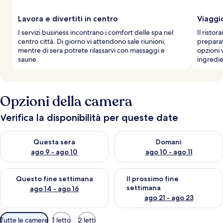
Lavora e divertiti in centro
Viaggi
I servizi business incontrano i comfort delle spa nel
Il risto
centro città. Di giorno vi attendono sale riunioni,
prepara
mentre di sera potrete rilassarvi con massaggi e
opzioni
saune.
ingredien
Opzioni della camera
Verifica la disponibilità per queste date
Verifica la disponibilità per questa sera, ago 9 - ago 10
Verifica la disponibilità per d
Questa sera
Domani
ago 9 - ago 10
ago 10 - ago 11
Verifica la disponibilità per questo fine settimana, ago 14 - ag
Verifica la disponibilità per i
Questo fine settimana
Il prossimo fine
settimana
ago 14 - ago 16
ago 21 - ago 23
Filtri
Tutte le camere
1 letto
2 letti