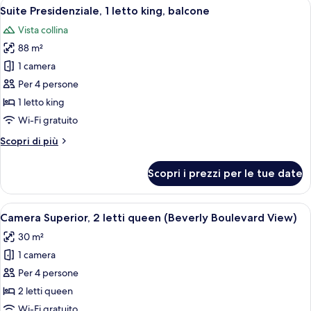
Apri
Suite Presidenziale, 1 letto king, balco
4
king,
Suite Presidenziale, 1 letto king, balcone
tutte
accessibile
Vista collina
ai
le
disabili
88 m²
foto
per
1 camera
Suite
Per 4 persone
Presidenziale,
1 letto king
1
Wi-Fi gratuito
letto
Altri
Scopri di più
king,
dettagli
balcone
per
Scopri i prezzi per le tue date
Suite
Presidenziale,
1
Apri
Camera Superior, 2 letti queen (Beverly
6
letto
Camera Superior, 2 letti queen (Beverly Boulevard View)
tutte
king,
30 m²
balcone
le
1 camera
foto
per
Per 4 persone
Camera
2 letti queen
Superior,
Wi-Fi gratuito