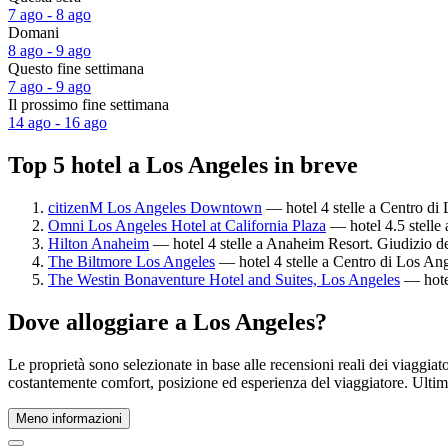
7 ago - 8 ago
Domani
8 ago - 9 ago
Questo fine settimana
7 ago - 9 ago
Il prossimo fine settimana
14 ago - 16 ago
Top 5 hotel a Los Angeles in breve
citizenM Los Angeles Downtown
— hotel 4 stelle a Centro di 
Omni Los Angeles Hotel at California Plaza
— hotel 4.5 stelle 
Hilton Anaheim
— hotel 4 stelle a Anaheim Resort. Giudizio de
The Biltmore Los Angeles
— hotel 4 stelle a Centro di Los Ang
The Westin Bonaventure Hotel and Suites, Los Angeles
— hotel
Dove alloggiare a Los Angeles?
Le proprietà sono selezionate in base alle recensioni reali dei viaggia
costantemente comfort, posizione ed esperienza del viaggiatore. Ult
Meno informazioni