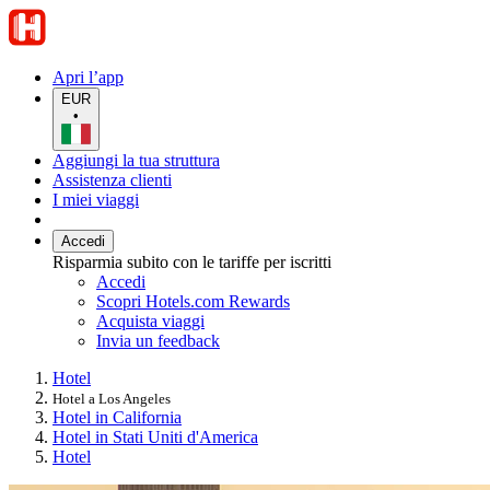
Apri l’app
EUR
•
Aggiungi la tua struttura
Assistenza clienti
I miei viaggi
Accedi
Risparmia subito con le tariffe per iscritti
Accedi
Scopri Hotels.com Rewards
Acquista viaggi
Invia un feedback
Hotel
Hotel a Los Angeles
Hotel in California
Hotel in Stati Uniti d'America
Hotel