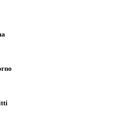
ma
orno
tti