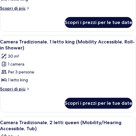
Tradizionale,
Altri
Scopri di più
1
dettagli
letto
per
Scopri i prezzi per le tue date
Camera
king
Tradizionale,
(Mobility
1
Apri
Una camera d'hotel moderna con un let
Accessible,
3
letto
Camera Tradizionale, 1 letto king (Mobility Accessible, Roll-
tutte
king
Tub)
in Shower)
(Mobility
le
30 m²
Accessible,
foto
Tub)
1 camera
per
Per 3 persone
Camera
Tradizionale,
1 letto king
1
Altri
Scopri di più
letto
dettagli
per
king
Scopri i prezzi per le tue date
Camera
(Mobility
Tradizionale,
Accessible,
1
Apri
Una camera d'albergo con un letto, una
2
Roll-
letto
Camera Tradizionale, 2 letti queen (Mobility/Hearing
tutte
king
in
Accessible, Tub)
(Mobility
le