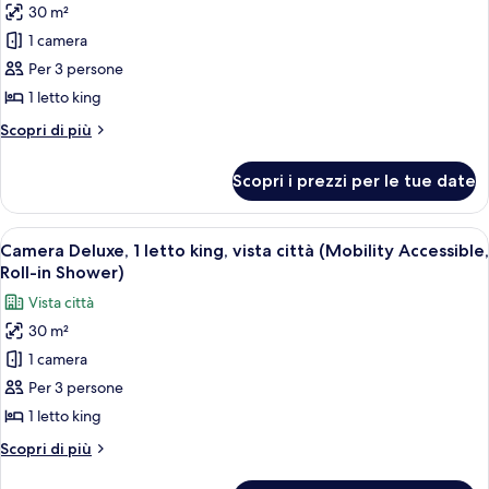
30 m²
per
1 camera
Camera
Deluxe,
Per 3 persone
1
1 letto king
letto
Altri
Scopri di più
king,
dettagli
vista
per
Scopri i prezzi per le tue date
Camera
città
Deluxe,
(Mobility
1
Apri
Una camera d'hotel moderna con un let
Accessible,
6
letto
Camera Deluxe, 1 letto king, vista città (Mobility Accessible,
tutte
king,
Roll-
Roll-in Shower)
vista
le
In
Vista città
città
foto
Shower)
(Mobility
30 m²
per
Accessible,
1 camera
Camera
Roll-
In
Deluxe,
Per 3 persone
Shower)
1
1 letto king
letto
Altri
Scopri di più
king,
dettagli
per