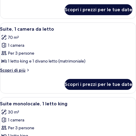
dettagli
queen,
per
Scopri i prezzi per le tue date
Camera
vista
Deluxe,
città
2
Apri
Una camera d'albergo con un letto grand
7
letti
Suite, 1 camera da letto
tutte
queen,
70 m²
vista
le
città
1 camera
foto
per
Per 3 persone
Suite,
1 letto king e 1 divano letto (matrimoniale)
1
Altri
Scopri di più
camera
dettagli
da
per
Scopri i prezzi per le tue date
Suite,
letto
1
camera
Apri
Una moderna camera d'albergo con un l
5
da
Suite monolocale, 1 letto king
tutte
letto
30 m²
le
1 camera
foto
per
Per 3 persone
Suite
1 letto king