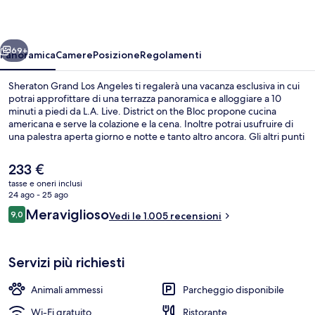
Angeles
ietro
Avanti
69+
Panoramica
Camere
Posizione
Regolamenti
Sheraton Grand Los Angeles ti regalerà una vacanza esclusiva in cui
potrai approfittare di una terrazza panoramica e alloggiare a 10
minuti a piedi da L.A. Live. District on the Bloc propone cucina
americana e serve la colazione e la cena. Inoltre potrai usufruire di
una palestra aperta giorno e notte e tanto altro ancora. Gli altri punti
di forza della struttura includono un bar/lounge, uno snack bar e un
giardino. Le recensioni dei viaggiatori lodano il personale gentile e la
Il
233 €
posizione invidiabile. La struttura è a pochi passi da Stazione di 7th
prezzo
tasse e oneri inclusi
Street - Metro Center, mentre Stazione di Pershing Square si trova a
attuale
24 ago - 25 ago
11 min a piedi.
Sala per riunioni
è
Recensioni
Meraviglioso
9,0
Vedi le 1.005 recensioni
233 €
9,0 su 10
Servizi più richiesti
Animali ammessi
Parcheggio disponibile
Wi-Fi gratuito
Ristorante