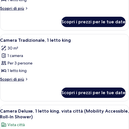
monolocale,
Altri
Scopri di più
1
dettagli
letto
per
Scopri i prezzi per le tue date
Suite
king
monolocale,
1
Apri
Una camera d'albergo con un letto gra
2
letto
Camera Tradizionale, 1 letto king
tutte
king
30 m²
le
1 camera
foto
per
Per 3 persone
Camera
1 letto king
Tradizionale,
Altri
Scopri di più
1
dettagli
letto
per
Scopri i prezzi per le tue date
Camera
king
Tradizionale,
1
Apri
Una camera d'hotel moderna con un let
6
letto
Camera Deluxe, 1 letto king, vista città (Mobility Accessible,
tutte
king
Roll-In Shower)
le
Vista città
foto