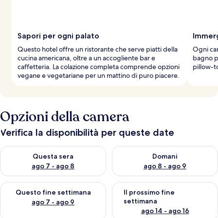
Sapori per ogni palato
Immerg
Questo hotel offre un ristorante che serve piatti della
Ogni cam
cucina americana, oltre a un accogliente bar e
bagno p
caffetteria. La colazione completa comprende opzioni
pillow-t
vegane e vegetariane per un mattino di puro piacere.
Opzioni della camera
Verifica la disponibilità per queste date
Verifica la disponibilità per questa sera, ago 7 - ago 8
Verifica la disponibilità per d
Questa sera
Domani
ago 7 - ago 8
ago 8 - ago 9
Verifica la disponibilità per questo fine settimana, ago 7 - ago
Verifica la disponibilità per il
Questo fine settimana
Il prossimo fine
settimana
ago 7 - ago 9
ago 14 - ago 16