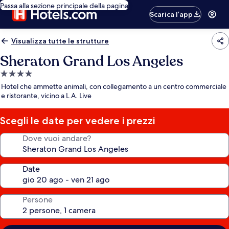
Passa alla sezione principale della pagina
Scarica l’app
Visualizza tutte le strutture
Sheraton Grand Los Angeles
Struttura
a
Hotel che ammette animali, con collegamento a un centro commerciale
4.0
e ristorante, vicino a L.A. Live
stelle
Scegli le date per vedere i prezzi
Dove vuoi andare?
Date
Persone