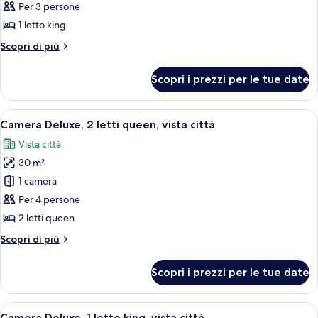
Camera
Per 3 persone
Deluxe,
1 letto king
1
Altri
Scopri di più
letto
dettagli
king,
per
Scopri i prezzi per le tue date
Camera
vista
Deluxe,
città
1
Apri
Camera d'albergo con due letti, una scr
4
letto
Camera Deluxe, 2 letti queen, vista città
tutte
king,
Vista città
vista
le
città
30 m²
foto
per
1 camera
Camera
Per 4 persone
Deluxe,
2 letti queen
2
Altri
Scopri di più
letti
dettagli
queen,
per
Scopri i prezzi per le tue date
Camera
vista
Deluxe,
città
2
Apri
Una camera d'albergo con un letto gra
5
letti
Camera Deluxe, 1 letto king, vista città