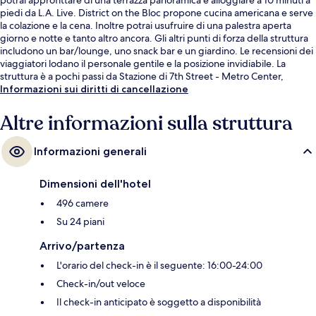
piedi da L.A. Live. District on the Bloc propone cucina americana e serve
la colazione e la cena. Inoltre potrai usufruire di una palestra aperta
giorno e notte e tanto altro ancora. Gli altri punti di forza della struttura
includono un bar/lounge, uno snack bar e un giardino. Le recensioni dei
viaggiatori lodano il personale gentile e la posizione invidiabile. La
struttura è a pochi passi da Stazione di 7th Street - Metro Center,
mentre Stazione di Pershing Square si trova a 11 min a piedi.
Informazioni sui diritti di cancellazione
Altre informazioni sulla struttura
Informazioni generali
Dimensioni dell'hotel
496 camere
Su 24 piani
Arrivo/partenza
L'orario del check-in è il seguente: 16:00-24:00
Check-in/out veloce
Il check-in anticipato è soggetto a disponibilità