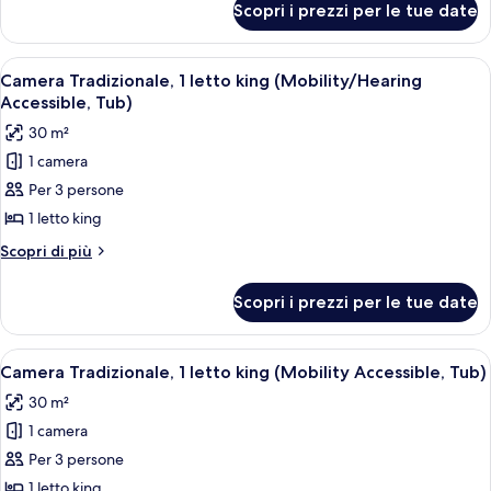
vista
Scopri i prezzi per le tue date
Camera
città
Deluxe,
(Mobility
1
Apri
Una camera d'hotel moderna con un let
Accessible,
3
letto
Camera Tradizionale, 1 letto king (Mobility/Hearing
tutte
king,
Roll-
Accessible, Tub)
vista
le
in
30 m²
città
foto
Shower)
(Mobility
1 camera
per
Accessible,
Per 3 persone
Camera
Roll-
in
Tradizionale,
1 letto king
Shower)
1
Altri
Scopri di più
letto
dettagli
per
king
Scopri i prezzi per le tue date
Camera
(Mobility/Hearing
Tradizionale,
Accessible,
1
Apri
Una camera d'hotel moderna con un let
3
Tub)
letto
Camera Tradizionale, 1 letto king (Mobility Accessible, Tub)
tutte
king
30 m²
(Mobility/Hearing
le
Accessible,
1 camera
foto
Tub)
per
Per 3 persone
Camera
1 letto king