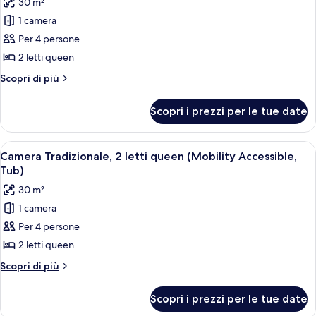
Shower)
30 m²
Accessible,
foto
Roll-
1 camera
per
in
Per 4 persone
Camera
Shower)
Tradizionale,
2 letti queen
2
Altri
Scopri di più
letti
dettagli
per
queen
Scopri i prezzi per le tue date
Camera
(Mobility/Hearing
Tradizionale,
Accessible,
2
Apri
Una camera d'albergo con un letto, una
2
Tub)
letti
Camera Tradizionale, 2 letti queen (Mobility Accessible,
tutte
queen
Tub)
(Mobility/Hearing
le
30 m²
Accessible,
foto
Tub)
1 camera
per
Per 4 persone
Camera
Tradizionale,
2 letti queen
2
Altri
Scopri di più
letti
dettagli
per
queen
Scopri i prezzi per le tue date
Camera
(Mobility
Tradizionale,