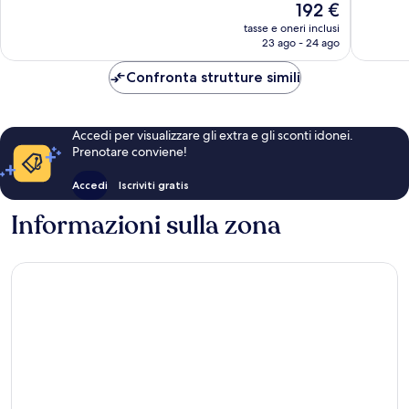
Il
192 €
Los
Angeles
Ottimo,
3.110
prezzo
Angeles
2.577
tasse e oneri inclusi
recensioni
attuale
23 ago - 24 ago
recensio
è
192 €
Confronta strutture simili
Accedi per visualizzare gli extra e gli sconti idonei.
Prenotare conviene!
Accedi
Iscriviti gratis
Informazioni sulla zona