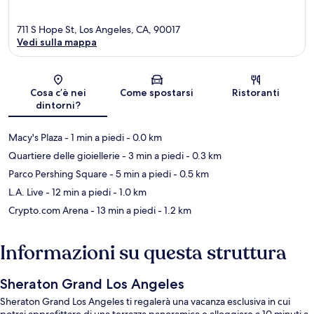
711 S Hope St, Los Angeles, CA, 90017
Vedi sulla mappa
Mappa
Cosa c’è nei
Come spostarsi
Ristoranti
dintorni?
Macy's Plaza
- 1 min a piedi
- 0.0 km
Quartiere delle gioiellerie
- 3 min a piedi
- 0.3 km
Parco Pershing Square
- 5 min a piedi
- 0.5 km
L.A. Live
- 12 min a piedi
- 1.0 km
Crypto.com Arena
- 13 min a piedi
- 1.2 km
Informazioni su questa struttura
Sheraton Grand Los Angeles
Sheraton Grand Los Angeles ti regalerà una vacanza esclusiva in cui
potrai approfittare di una terrazza panoramica e alloggiare a 10 minuti a