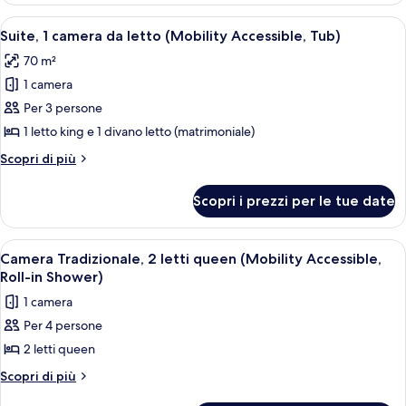
Accessible,
2
Apri
Una moderna camera d'albergo con un l
7
Tub)
letti
Suite, 1 camera da letto (Mobility Accessible, Tub)
tutte
queen
70 m²
(Mobility
le
Accessible,
1 camera
foto
Tub)
per
Per 3 persone
Suite,
1 letto king e 1 divano letto (matrimoniale)
1
Altri
Scopri di più
camera
dettagli
da
per
Scopri i prezzi per le tue date
Suite,
letto
1
(Mobility
camera
Apri
Una camera d'albergo con un letto, una
Accessible,
3
da
Camera Tradizionale, 2 letti queen (Mobility Accessible,
tutte
letto
Tub)
Roll-in Shower)
(Mobility
le
1 camera
Accessible,
foto
Tub)
Per 4 persone
per
2 letti queen
Camera
Tradizionale,
Altri
Scopri di più
dettagli
2