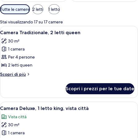
Filtri
Tutte le camere
2 letti
1 letto
disponibili
per
Stai visualizzando 17 su 17 camere
le
Apri
Una camera d'albergo con un letto, una
3
Camera Tradizionale, 2 letti queen
camere
tutte
30 m²
le
1 camera
foto
per
Per 4 persone
Camera
2 letti queen
Tradizionale,
Altri
Scopri di più
2
dettagli
letti
per
Scopri i prezzi per le tue date
Camera
queen
Tradizionale,
2
Apri
Una camera d'albergo con un letto gra
5
letti
Camera Deluxe, 1 letto king, vista città
tutte
queen
Vista città
le
30 m²
foto
per
1 camera