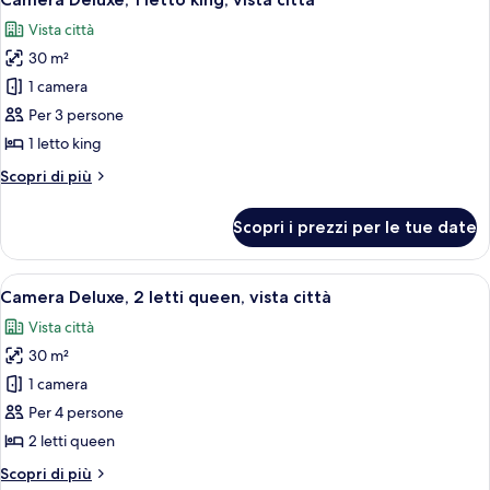
tutte
queen,
Vista città
vista
le
città
30 m²
foto
per
1 camera
Camera
Per 3 persone
Deluxe,
1 letto king
1
Altri
Scopri di più
letto
dettagli
king,
per
Scopri i prezzi per le tue date
Camera
vista
Deluxe,
città
1
Apri
Camera d'albergo con due letti, una scr
5
letto
Camera Deluxe, 2 letti queen, vista città
tutte
king,
Vista città
vista
le
città
30 m²
foto
per
1 camera
Camera
Per 4 persone
Deluxe,
2 letti queen
2
Altri
Scopri di più
letti