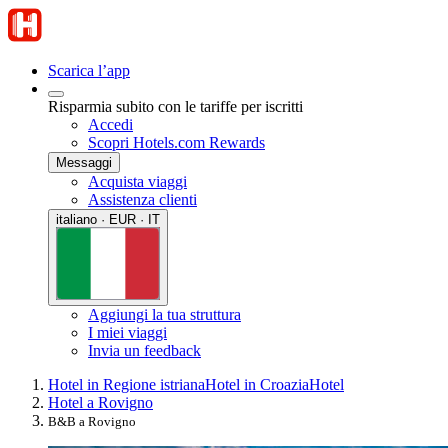
Scarica l’app
Risparmia subito con le tariffe per iscritti
Accedi
Scopri Hotels.com Rewards
Messaggi
Acquista viaggi
Assistenza clienti
italiano · EUR · IT
Aggiungi la tua struttura
I miei viaggi
Invia un feedback
Hotel in Regione istriana
Hotel in Croazia
Hotel
Hotel a Rovigno
B&B a Rovigno