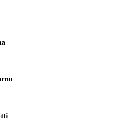
ma
orno
tti