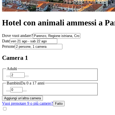
Hotel con animali ammessi a Pa
Dove vuoi andare?
Date
Persone
Camera 1
Adulti
Bambini
Da 0 a 17 anni
Aggiungi un’altra camera
Vuoi prenotare 9 o più camere?
Fatto