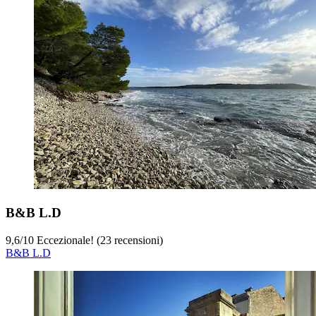
B&B L.D
9,6
/
10
Eccezionale! (23 recensioni)
B&B L.D