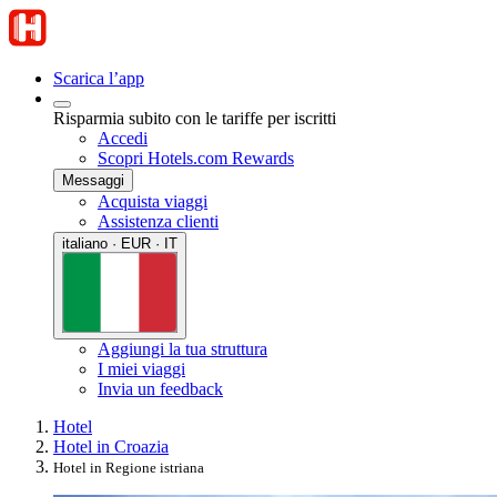
Scarica l’app
Risparmia subito con le tariffe per iscritti
Accedi
Scopri Hotels.com Rewards
Messaggi
Acquista viaggi
Assistenza clienti
italiano · EUR · IT
Aggiungi la tua struttura
I miei viaggi
Invia un feedback
Hotel
Hotel in Croazia
Hotel in Regione istriana