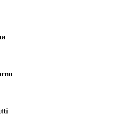
ma
orno
tti