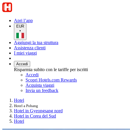
Apri l’app
EUR
•
Aggiungi la tua struttura
Assistenza clienti
I miei viaggi
Accedi
Risparmia subito con le tariffe per iscritti
Accedi
Scopri Hotels.com Rewards
Acquista viaggi
Invia un feedback
Hotel
Hotel a Pohang
Hotel in Gyeongsang nord
Hotel in Corea del Sud
Hotel