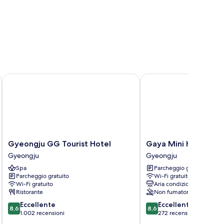
Gyeongju GG Tourist Hotel
Gaya Mini Hotel
Gyeongju
Gaya
Gyeongju GG Tourist Hotel
Gaya Mini Hotel
GG
Mini
Gyeongju
Gyeongju
Tourist
Hotel
Spa
Parcheggio gratuito
Hotel
Gyeongju
Parcheggio gratuito
Wi-Fi gratuito
Gyeongju
Wi-Fi gratuito
Aria condizionata
Ristorante
Non fumatori
8.6
8.6
Eccellente
Eccellente
8,6
8,6
su
su
1.002 recensioni
272 recensioni
10,
10,