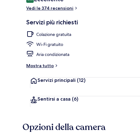
8,8 su 10
Vedi le 374 recensioni
Family Twin | 
Servizi più richiesti
Colazione gratuita
Wi-Fi gratuito
Aria condizionata
Mostra tutto
Servizi principali
(12)
Sentirsi a casa
(6)
Opzioni della camera