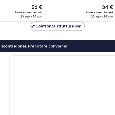
10,
Il
Il
56 €
34 €
Eccellente,
prezzo
prezzo
666
tasse e oneri inclusi
tasse e oneri inclusi
attuale
attuale
23 ago - 24 ago
23 ago - 24 ago
recensioni
è
è
56 €
34 €
Confronta strutture simili
li sconti idonei. Prenotare conviene!