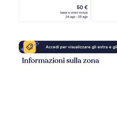
Eccellente,
Meraviglioso,
Il
50 €
54
172
prezzo
tasse e oneri inclusi
recensioni
recensioni
attuale
24 ago - 25 ago
è
50 €
Accedi per visualizzare gli extra e g
Informazioni sulla zona