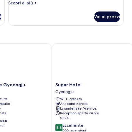
Deluxe
Altri
Scopri di più
Double
dettagli
per
Room
i
Vai ai prezzi
Deluxe
Double
Room
 Gyeongju
Sugar Hotel
Sugar
ce Gyeongju
Sugar Hotel
Hotel
Gyeongju
Gyeongju
tuita
Wi-Fi gratuito
ratuito
Aria condizionata
o
Lavanderia self-service
nata
Reception aperta 24 ore
su 24
ioso
8.8
Eccellente
oni
8,8
su
666 recensioni