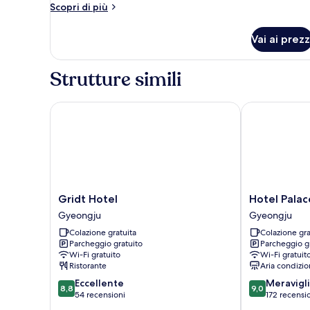
Suite
Altri
Scopri di più
dettagli
per
Vai ai prezz
Suite
Strutture simili
Gridt Hotel
Hotel Palace
Gridt
Hotel
Gridt Hotel
Hotel Pala
Hotel
Palace
Gyeongju
Gyeongju
Gyeongju
Gyeongju
Colazione gratuita
Colazione gra
Gyeongju
Parcheggio gratuito
Parcheggio g
Wi-Fi gratuito
Wi-Fi gratuit
Ristorante
Aria condizio
8.8
9.0
Eccellente
Meravigl
8,8
9,0
su
su
54 recensioni
172 recensi
10,
10,