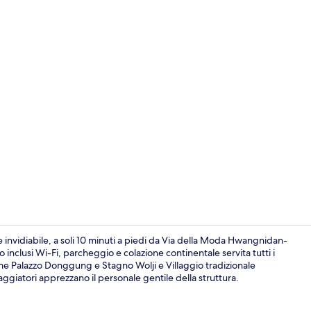
Standard Doub
invidiabile, a soli 10 minuti a piedi da Via della Moda Hwangnidan-
 inclusi Wi-Fi, parcheggio e colazione continentale servita tutti i
come Palazzo Donggung e Stagno Wolji e Villaggio tradizionale
Colazione con
aggiatori apprezzano il personale gentile della struttura.