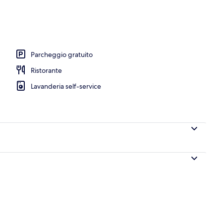
Biancheria da letto di alta qualità, copriletto in piuma
Parcheggio gratuito
Ristorante
Lavanderia self-service