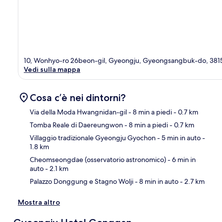
10, Wonhyo-ro 26beon-gil, Gyeongju, Gyeongsangbuk-do, 381
Vedi sulla mappa
Cosa c’è nei dintorni?
Via della Moda Hwangnidan-gil
- 8 min a piedi
- 0.7 km
Tomba Reale di Daereungwon
- 8 min a piedi
- 0.7 km
Ma
Villaggio tradizionale Gyeongju Gyochon
- 5 min in auto
-
1.8 km
Cheomseongdae (osservatorio astronomico)
- 6 min in
auto
- 2.1 km
Palazzo Donggung e Stagno Wolji
- 8 min in auto
- 2.7 km
Mostra altro