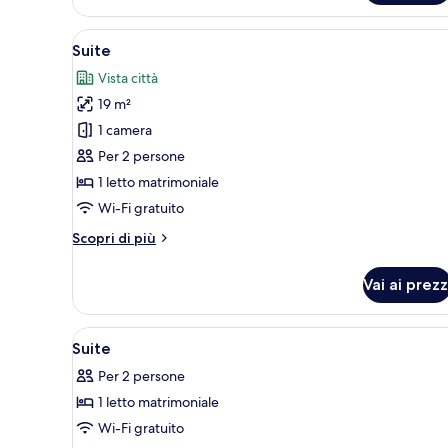
Double
Apri
Una camera d'albergo moderna 
9
Suite
tutte
Vista città
le
19 m²
foto
per
1 camera
Suite
Per 2 persone
1 letto matrimoniale
Wi-Fi gratuito
Altri
Scopri di più
dettagli
per
Vai ai prezz
Suite
Apri
Biancheria da letto di alta qual
5
Suite
tutte
Per 2 persone
le
1 letto matrimoniale
foto
per
Wi-Fi gratuito