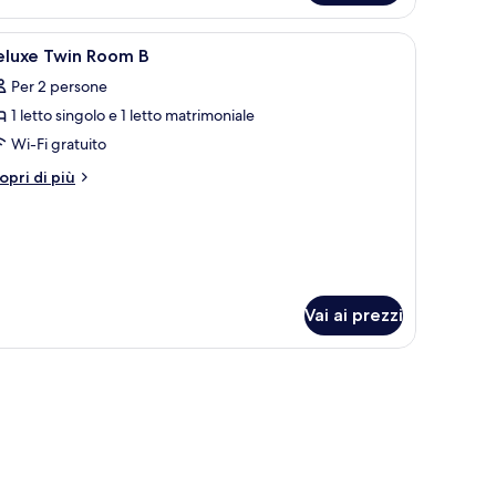
in
)
te azzurra.
estiera in legno e un comodino con una lampada.
pri
Biancheria da letto di alta qualità, copriletto 
4
eluxe Twin Room B
utte
Per 2 persone
1 letto singolo e 1 letto matrimoniale
oto
er
Wi-Fi gratuito
eluxe
tri
opri di più
win
ttagli
r
oom
luxe
in
oom
Vai ai prezzi
riletto in piuma