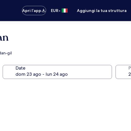
•
Apri l’app
EUR
Aggiungi la tua struttura
an
dan-gil
Date
P