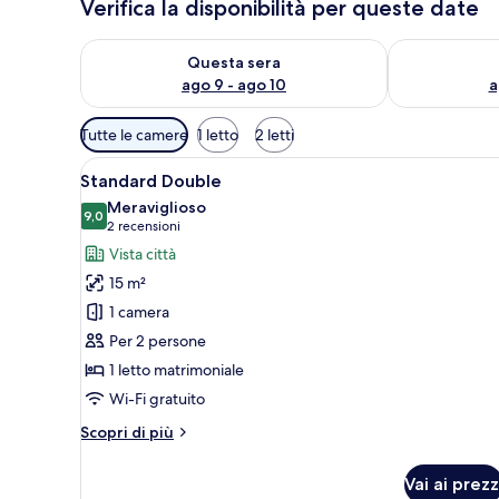
Verifica la disponibilità per queste date
Verifica la disponibilità per questa sera, ago 9 - ago
Verifica la di
Questa sera
ago 9 - ago 10
a
Filtri
Tutte le camere
1 letto
2 letti
disponibili
Apri
Una camera d'albergo compatta
per
10
Standard Double
tutte
le
Meraviglioso
le
9,0
camere
9,0 su 10
(2
2 recensioni
foto
recensioni)
Vista città
per
15 m²
Standard
1 camera
Double
Per 2 persone
1 letto matrimoniale
Wi-Fi gratuito
Altri
Scopri di più
dettagli
per
Vai ai prezz
Standard