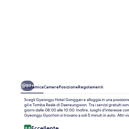
89+
Panoramica
Camere
Posizione
Regolamenti
Scegli Gyeongju Hotel Gonggan e alloggia in una posizione 
gil e Tomba Reale di Daereungwon. Tra i servizi gratuiti sono
giorni dalle 08:00 alle 10:00. Inoltre, luoghi d'interesse 
Gyeongju Gyochon si trovano a soli 5 minuti in auto. Altri vi
Recensioni
Eccellente
8,8