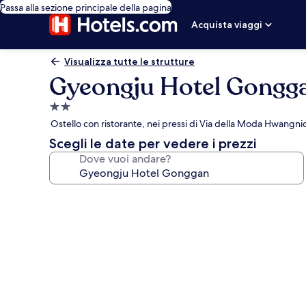
Passa alla sezione principale della pagina
Acquista viaggi
Visualizza tutte le strutture
Gyeongju Hotel Gongg
Struttura
a
Ostello con ristorante, nei pressi di Via della Moda Hwangni
2.0
Scegli le date per vedere i prezzi
stelle
Dove vuoi andare?
Galleria
fotografica
per
Gyeongju
Hotel
Gonggan