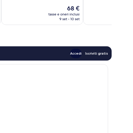
Eccellente,
Eccellente,
Il
68 €
1.002
272
prezzo
tasse e oneri inclusi
t
recensioni
recensioni
attuale
9 set - 10 set
è
68 €
Accedi
Iscriviti gratis