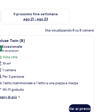
ne settimana, ago 14 - ago 16
Verifica la disponibilità per il prossimo fine settimana, ago 21
Il prossimo fine settimana
ago 21 - ago 23
Stai visualizzando 8 su 8 camere
scrivania in legno, un letto, un tavolino e uno specchio.
pri
Una camera d'albergo moderna con due letti, 
10
luxe Twin (B)
utte
Eccezionale
6
9,6 su 10
(4
4 recensioni
oto
recensioni)
Vista città
er
19 m²
eluxe
1 camera
win
Per 3 persone
)
1 letto matrimoniale e 1 letto a una piazza e mezza
Wi-Fi gratuito
tri
opri di più
ttagli
r
Vai ai prezzi
luxe