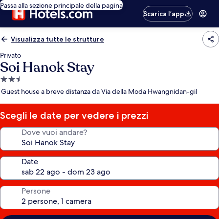
Passa alla sezione principale della pagina
Scarica l’app
Visualizza tutte le strutture
Privato
Soi Hanok Stay
Struttura
a
Guest house a breve distanza da Via della Moda Hwangnidan-gil
2.5
stelle
Scegli le date per vedere i prezzi
Dove vuoi andare?
Date
Persone