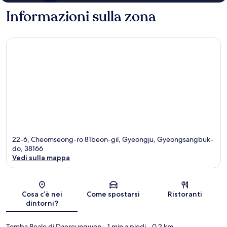
Informazioni sulla zona
22-6, Cheomseong-ro 81beon-gil, Gyeongju, Gyeongsangbuk-
do, 38166
Vedi sulla mappa
Mappa
Cosa c’è nei
Come spostarsi
Ristoranti
dintorni?
Tomba Reale di Daereungwon
- 1 min a piedi
- 0.2 km