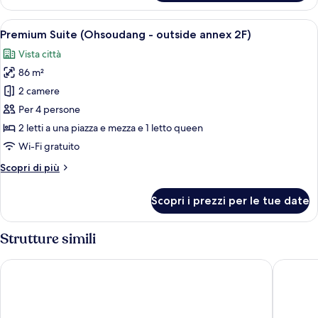
Premium
(Yeojeon)
Apri
Una stanza con soffitto in legno, un l
12
Premium Suite (Ohsoudang - outside annex 2F)
tutte
Vista città
le
86 m²
foto
per
2 camere
Premium
Per 4 persone
Suite
2 letti a una piazza e mezza e 1 letto queen
(Ohsoudang
Wi-Fi gratuito
-
Altri
Scopri di più
outside
dettagli
annex
per
Scopri i prezzi per le tue date
2F)
Premium
Suite
(Ohsoudang
Strutture simili
-
outside
Wiyeonjae Hanok Stay
Gyeongj
annex
2F)