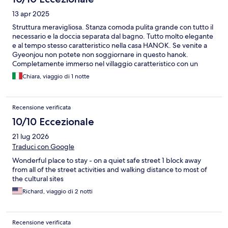
13 apr 2025
Struttura meravigliosa. Stanza comoda pulita grande con tutto il
necessario e la doccia separata dal bagno. Tutto molto elegante
e al tempo stesso caratteristico nella casa HANOK. Se venite a
Gyeonjou non potete non soggiornare in questo hanok.
Completamente immerso nel villaggio caratteristico con un
silenzio surreale che rende l’atmosfera davvero unica. Bellissimo
Chiara, viaggio di 1 notte
Recensione verificata
10/10 Eccezionale
21 lug 2026
Traduci con Google
Wonderful place to stay - on a quiet safe street 1 block away
from all of the street activities and walking distance to most of
the cultural sites
Richard, viaggio di 2 notti
Recensione verificata