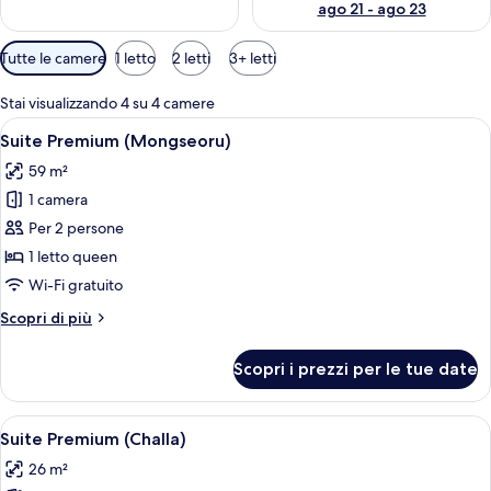
v
ago 21 - ago 23
i
a
Filtri
Tutte le camere
1 letto
2 letti
3+ letti
g
disponibili
g
per
i
Stai visualizzando 4 su 4 camere
le
a
Apri
Una tradizionale stanza in stile giappo
11
t
Suite Premium (Mongseoru)
camere
tutte
o
59 m²
le
r
i
1 camera
foto
per
Per 2 persone
Suite
1 letto queen
Premium
Wi-Fi gratuito
(Mongseoru)
Altri
Scopri di più
dettagli
per
Scopri i prezzi per le tue date
Suite
Premium
(Mongseoru)
Apri
Un edificio in legno tradizionale con 
9
Suite Premium (Challa)
tutte
26 m²
le