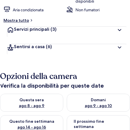
disponibili
a
Aria condizionata
Non fumatori
l
u
Mostra tutto
t
a
Servizi principali
(3)
z
i
o
Sentirsi a casa
(6)
n
i
p
i
ù
Opzioni della camera
a
Verifica la disponibilità per queste date
l
t
Verifica la disponibilità per questa sera, ago 8 - ago 9
Verifica la disponibilità per d
e
Questa sera
Domani
ago 8 - ago 9
ago 9 - ago 10
d
e
Verifica la disponibilità per questo fine settimana, ago 14 - ag
Verifica la disponibilità per i
i
Questo fine settimana
Il prossimo fine
settimana
ago 14 - ago 16