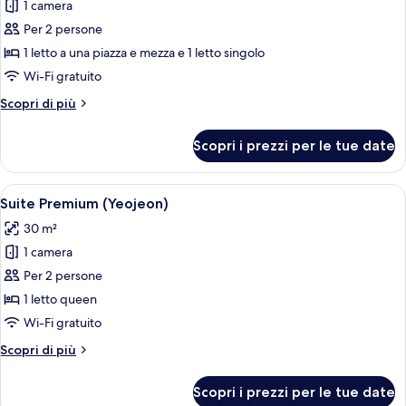
1 camera
foto
per
Per 2 persone
Suite
1 letto a una piazza e mezza e 1 letto singolo
Premium
Wi-Fi gratuito
(Challa)
Altri
Scopri di più
dettagli
per
Scopri i prezzi per le tue date
Suite
Premium
(Challa)
Apri
Un edificio tradizionale giapponese con
10
Suite Premium (Yeojeon)
tutte
30 m²
le
1 camera
foto
per
Per 2 persone
Suite
1 letto queen
Premium
Wi-Fi gratuito
(Yeojeon)
Altri
Scopri di più
dettagli
per
Scopri i prezzi per le tue date
Suite