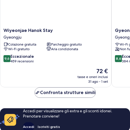
Wiyeonjae
Gyeong
Wiyeonjae Hanok Stay
Gyeon
Hanok
Hwangn
Gyeongju
Gyeong
Stay
Hanok
Colazione gratuita
Parcheggio gratuito
Wi-Fi 
Gyeongju
Hotel
Wi-Fi gratuito
Aria condizionata
Non fu
Gyeong
9.6
8.6
Eccezionale
Ecc
9,6
8,6
su
su
459 recensioni
384 
10,
10,
Il
72 €
Eccezionale,
Eccellen
prezzo
459
384
tasse e oneri inclusi
attuale
31 ago - 1 set
recensioni
recensio
è
72 €
Confronta strutture simili
Accedi per visualizzare gli extra e gli sconti idonei.
Prenotare conviene!
Accedi
Iscriviti gratis