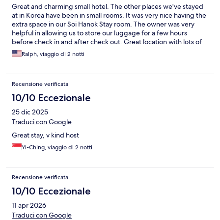
Great and charming small hotel. The other places we've stayed
at in Korea have been in small rooms. It was very nice having the
extra space in our Soi Hanok Stay room. The owner was very
helpful in allowing us to store our luggage for a few hours
before check in and after check out. Great location with lots of
restaurants nearby. We'd definitely stay here again.
Ralph, viaggio di 2 notti
Recensione verificata
10/10 Eccezionale
25 dic 2025
Traduci con Google
Great stay, v kind host
Yi-Ching, viaggio di 2 notti
Recensione verificata
10/10 Eccezionale
11 apr 2026
Traduci con Google