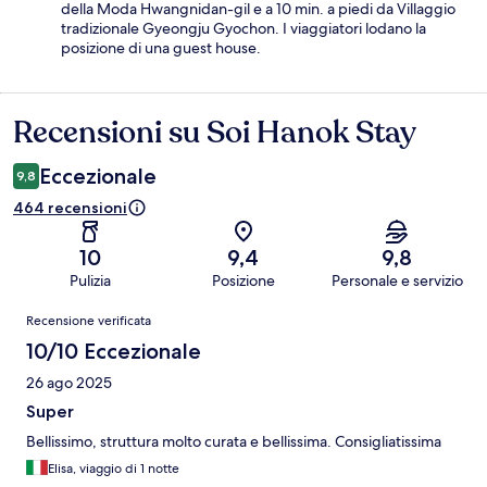
della Moda Hwangnidan-gil e a 10 min. a piedi da Villaggio
tradizionale Gyeongju Gyochon. I viaggiatori lodano la
posizione di una guest house.
Recensioni su Soi Hanok Stay
Recensioni
Eccezionale
9,8
464 recensioni
10
9,4
9,8
Pulizia
Posizione
Personale e servizio
Recensioni
Recensione verificata
10/10 Eccezionale
26 ago 2025
Super
Bellissimo, struttura molto curata e bellissima. Consigliatissima
Elisa, viaggio di 1 notte