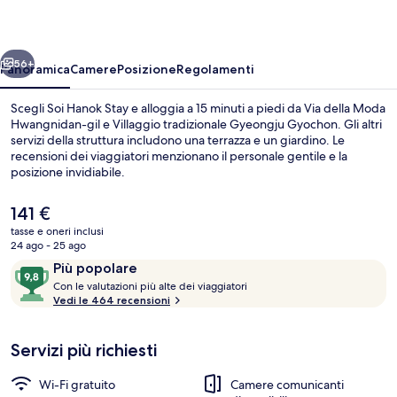
ietro
Avanti
56+
Panoramica
Camere
Posizione
Regolamenti
Scegli Soi Hanok Stay e alloggia a 15 minuti a piedi da Via della Moda
Hwangnidan-gil e Villaggio tradizionale Gyeongju Gyochon. Gli altri
servizi della struttura includono una terrazza e un giardino. Le
recensioni dei viaggiatori menzionano il personale gentile e la
posizione invidiabile.
Il
141 €
prezzo
tasse e oneri inclusi
attuale
24 ago - 25 ago
Biancheria da letto di alta qualità, m
è
Recensioni
9,8
Più popolare
141 €
C
su
Con le valutazioni più alte dei viaggiatori
o
Vedi le 464 recensioni
10,
n
Più
popolare
Servizi più richiesti
l
e
Wi-Fi gratuito
Camere comunicanti
v