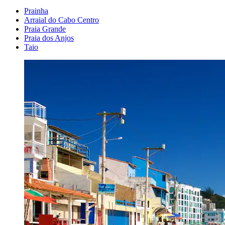
Prainha
Arraial do Cabo Centro
Praia Grande
Praia dos Anjos
Taio