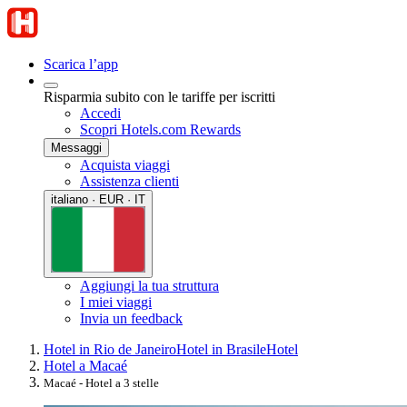
Scarica l’app
Risparmia subito con le tariffe per iscritti
Accedi
Scopri Hotels.com Rewards
Messaggi
Acquista viaggi
Assistenza clienti
italiano · EUR · IT
Aggiungi la tua struttura
I miei viaggi
Invia un feedback
Hotel in Rio de Janeiro
Hotel in Brasile
Hotel
Hotel a Macaé
Macaé - Hotel a 3 stelle