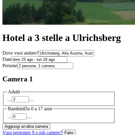
Hotel a 3 stelle a Ulrichsberg
Dove vuoi andare?
Date
Persone
Camera 1
Adulti
Bambini
Da 0 a 17 anni
Aggiungi un’altra camera
Vuoi prenotare 9 o più camere?
Fatto