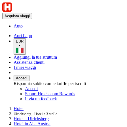
Acquista viaggi
Auto
Apri l’app
EUR
•
Aggiungi la tua struttura
Assistenza clienti
I miei viaggi
Accedi
Risparmia subito con le tariffe per iscritti
Accedi
Scopri Hotels.com Rewards
Invia un feedback
Hotel
Ulrichsberg - Hotel a 3 stelle
Hotel a Ulrichsberg
Hotel in Alta Austria