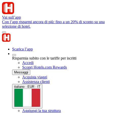
Vai sull’app
Con l’app risparmi ancora di più: fino a un 20% di sconto su una
selezione di hotel.
Scarica l’app
Risparmia subito con le tariffe per iscritti
Accedi
Scopri Hotels.com Rewards
Messaggi
Acquista viaggi
Assistenza clienti
italiano · EUR · IT
Aggiungi la tua struttura