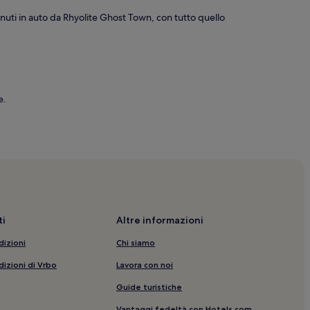
nuti in auto da Rhyolite Ghost Town, con tutto quello
e.
i
Altre informazioni
dizioni
Chi siamo
dizioni di Vrbo
Lavora con noi
Guide turistiche
Vantaggi fedeltà con Hotels.com