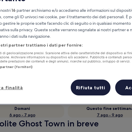
 nostri
16
partner archiviamo e/o accediamo alle informazioni sul disposit
e, come gli ID univoci nei cookie, per il trattamento dei dati personali. È p
o gestire le proprie scelte facendo clic di seguito o in qualsiasi momento
mativa sulla privacy. Queste scelte verranno segnalate ai nostri partner e 
anno i dati sulla navigazione.
ostri partner trattiamo i dati per fornire:
ti di geolocalizzazione precisi. Scansione attiva delle caratteristiche del dispositivo ai fini
cazione. Archiviare informazioni su dispositivo e/o accedervi. Pubblicità e contenuti person
elle prestazioni dei contenuti e degli annunci, ricerche sul pubblico, sviluppo di servizi.
Accumula vantaggi con ogni notte di
partner (fornitori)
soggiorno
a finalità
Rifiuta tutti
Ac
Domani
Questo fine settiman
6 ago - 7 ago
7 ago - 9 ago
yolite Ghost Town in breve