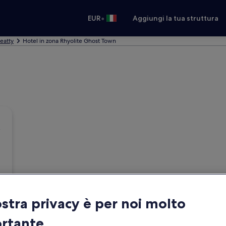
•
EUR
Aggiungi la tua struttura
eatty
Hotel in zona Rhyolite Ghost Town
ostra privacy è per noi molto
rtante