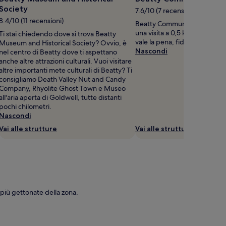
Society
7.6/10 (7 recensioni)
8.4/10 (11 recensioni)
Beatty Community Center ti 
una visita a 0,5 km dal cuore 
Ti stai chiedendo dove si trova Beatty
vale la pena, fidati!
Museum and Historical Society? Ovvio, è
Nascondi
nel centro di Beatty dove ti aspettano
anche altre attrazioni culturali. Vuoi visitare
altre importanti mete culturali di Beatty? Ti
consigliamo Death Valley Nut and Candy
Company, Rhyolite Ghost Town e Museo
all'aria aperta di Goldwell, tutte distanti
pochi chilometri.
Nascondi
Vai alle strutture
Vai alle strutture
 più gettonate della zona.