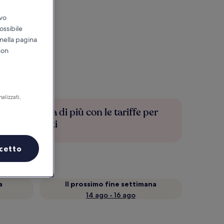
ivo
ossibile
 nella pagina
non
alizzati,
Risparmia di più con le tariffe per
soli iscritti
cetto
a
Il prossimo fine settimana
14 ago - 16 ago