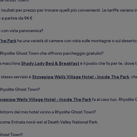
lite Ghost Town?
i risultati per prezzo per trovare quelli più convenienti. Le tariffe variano 
e a partire da 94 €
 con vista panoramica?
The Park
ha una varietà di camere con vista sulle montagne o sul deserto
o a Rhyolite Ghost Town che offrono parcheggio gratuito?
la macchina
Shady Lady Bed & Breakfast
è il posto che fa per te, dove 
o stesso servizio è
Stovepipe Wells Village Hotel - Inside The Park
, ch
o Rhyolite Ghost Town?
ovepipe Wells Village Hotel - Inside The Park
fa al caso tuo. Rhyolite
dintorni del mio hotel vicino a Rhyolite Ghost Town?
 come Entrata nord-est al Death Valley National Park.
 Ghost Town?