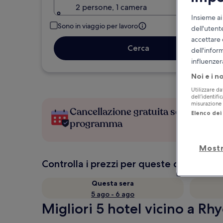
2 persone, 1 camera
Insieme ai
Sono in viaggio per lavoro
dell'utent
accettare 
Cerca
dell'infor
influenzer
Noi e i n
Utilizzare da
dell’identifi
misurazione d
Cancellazione gratuita se cambi
Elenco dei 
programma
Mostr
Controlla i prezzi per queste date
Questa sera
5 ago - 6 ago
Migliori 5 hotel vicino a Rh