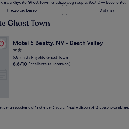
8 km da Rhyolite Ghost Town. Giudizio degli ospiti: 8,6/10 — Eccellente.
Prezzo più basso
Distanza
ite Ghost Town
Motel 6 Beatty, NV - Death Valley
Motel 6 Beatty, NV - Death Valley
Struttura
a
6,8 km da Rhyolite Ghost Town
2.0
8.6
8,6/10
Eccellente
(61 recensioni)
stelle
su
10,
Eccellente,
(61
recensioni)
e, per un soggiorno di 1 notte per 2 adulti. Prezzi e disponibilità possono cambiar