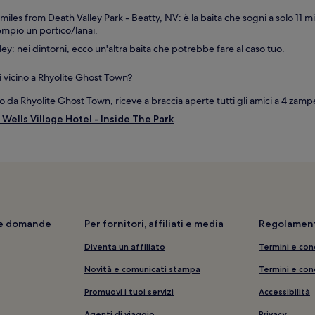
es from Death Valley Park - Beatty, NV: è la baita che sogni a solo 11 mi
sempio un portico/lanai.
y: nei dintorni, ecco un'altra baita che potrebbe fare al caso tuo.
ci vicino a Rhyolite Ghost Town?
o da Rhyolite Ghost Town, riceve a braccia aperte tutti gli amici a 4 zamp
Wells Village Hotel - Inside The Park
.
i e domande
Per fornitori, affiliati e media
Regolament
Diventa un affiliato
Termini e con
Novità e comunicati stampa
Termini e con
Promuovi i tuoi servizi
Accessibilità
Agenti di viaggio
Privacy