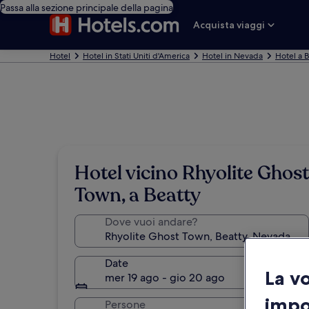
Passa alla sezione principale della pagina
Acquista viaggi
Hotel
Hotel in Stati Uniti d'America
Hotel in Nevada
Hotel a B
Hotel vicino Rhyolite Ghost
Town, a Beatty
Dove vuoi andare?
Date
La v
mer 19 ago - gio 20 ago
impo
Persone