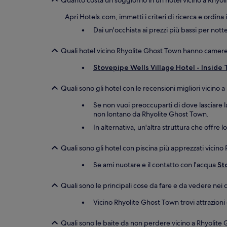
Quanto costa un soggiorno in un hotel vicino a Rhyo
Apri Hotels.com, immetti i criteri di ricerca e ordina 
Dai un'occhiata ai prezzi più bassi per nott
Quali hotel vicino Rhyolite Ghost Town hanno camere
Stovepipe Wells Village Hotel - Inside 
Quali sono gli hotel con le recensioni migliori vicin
Se non vuoi preoccuparti di dove lasciare 
non lontano da Rhyolite Ghost Town.
In alternativa, un'altra struttura che offre l
Quali sono gli hotel con piscina più apprezzati vicin
Se ami nuotare e il contatto con l'acqua
St
Quali sono le principali cose da fare e da vedere nei 
Vicino Rhyolite Ghost Town trovi attrazioni
Quali sono le baite da non perdere vicino a Rhyolite