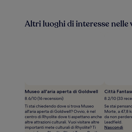
trovato
nelle
ultime
24
Altri luoghi di interesse nell
ore,
per
un
soggiorno
di
1
notte
per
2
adulti.
Prezzi
e
disponibilità
Museo all'aria aperta di Goldwell
Città Fantas
possono
8.6/10 (16 recensioni)
8.2/10 (33 rece
cambiare.
Potrebbero
Ti stai chiedendo dove si trova Museo
Se stai pensand
essere
all'aria aperta di Goldwell? Ovvio, è nel
Morte, a 47,8 
previste
centro di Rhyolite dove ti aspettano anche
da non perdere
condizioni
altre attrazioni culturali. Vuoi visitare altre
Leadfield.
aggiuntive.
importanti mete culturali di Rhyolite? Ti
Nascondi