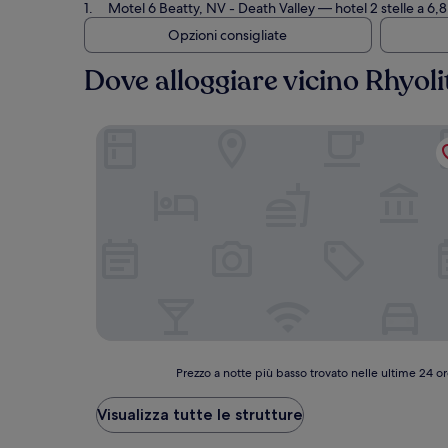
Motel 6 Beatty, NV - Death Valley
— hotel 2 stelle a 6,
Opzioni consigliate
Dove alloggiare vicino Rhyol
Motel 6 Beatty, NV - Death Valley
Prezzo
Prezzo a notte più basso trovato nelle ultime 24 or
a
notte
Visualizza tutte le strutture
più
basso