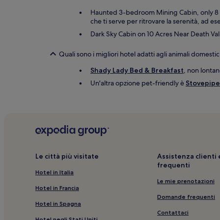
Haunted 3-bedroom Mining Cabin, only 8 mil
che ti serve per ritrovare la serenità, ad e
Dark Sky Cabin on 10 Acres Near Death Valle
Quali sono i migliori hotel adatti agli animali domesti
Shady Lady Bed & Breakfast
, non lontan
Un'altra opzione pet-friendly è
Stovepipe 
Le città più visitate
Assistenza client
frequenti
Hotel in Italia
Le mie prenotazioni
Hotel in Francia
Domande frequenti
Hotel in Spagna
Contattaci
Hotel negli Stati Uniti