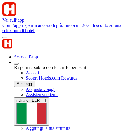
Vai sull’app
Con l’app risparmi ancora di più: fino a un 20% di sconto su una
selezione di hotel.
Scarica l’app
Risparmia subito con le tariffe per iscritti
Accedi
Scopri Hotels.com Rewards
Messaggi
Acquista viaggi
Assistenza clienti
italiano · EUR · IT
Aggiungi la tua struttura