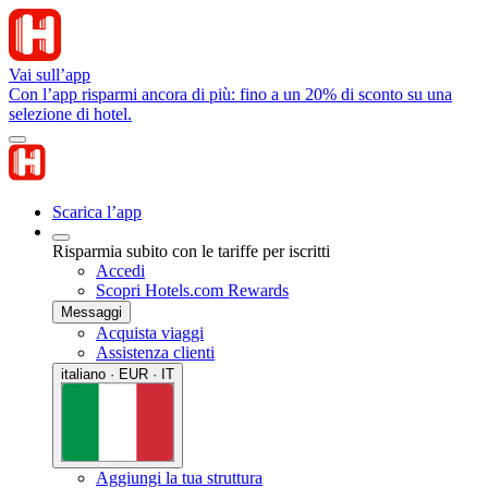
Vai sull’app
Con l’app risparmi ancora di più: fino a un 20% di sconto su una
selezione di hotel.
Scarica l’app
Risparmia subito con le tariffe per iscritti
Accedi
Scopri Hotels.com Rewards
Messaggi
Acquista viaggi
Assistenza clienti
italiano · EUR · IT
Aggiungi la tua struttura