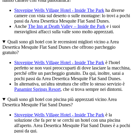
hanno camere con vista panoramica?
Stovepipe Wells Village Hotel - Inside The Park
ha diverse
camere con vista sul deserto o sulle montagne: lo trovi a pochi
passi da Area Desertica Mesquite Flat Sand Dunes.
Anche
The Inn at Death Valley – Inside the Park
e i suoi
meravigliosi affacci sulla valle sono molto apprezzati.
Quali sono gli hotel con le recensioni migliori vicino a Area
Desertica Mesquite Flat Sand Dunes che offrono parcheggio
gratuito?
Stovepipe Wells Village Hotel - Inside The Park
è l'hotel
perfetto se non vuoi preoccuparti di dove lasciare la macchina,
perché offre un parcheggio gratuito. Da qui, inoltre, sarai a
pochi passi da Area Desertica Mesquite Flat Sand Dunes.
In alternativa, un'altra struttura che offre lo stesso servizio è
Panamint Springs Resort
, che si trova sempre nei dintorni.
Quali sono gli hotel con piscina più apprezzati vicino Area
Desertica Mesquite Flat Sand Dunes?
Stovepipe Wells Village Hotel - Inside The Park
è la
soluzione che fa per te se cerchi un hotel con una piscina
all'aperto. Area Desertica Mesquite Flat Sand Dunes è a pochi
passi da qui.