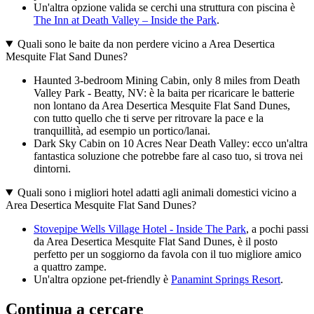
Un'altra opzione valida se cerchi una struttura con piscina è
The Inn at Death Valley – Inside the Park
.
Quali sono le baite da non perdere vicino a Area Desertica
Mesquite Flat Sand Dunes?
Haunted 3-bedroom Mining Cabin, only 8 miles from Death
Valley Park - Beatty, NV: è la baita per ricaricare le batterie
non lontano da Area Desertica Mesquite Flat Sand Dunes,
con tutto quello che ti serve per ritrovare la pace e la
tranquillità, ad esempio un portico/lanai.
Dark Sky Cabin on 10 Acres Near Death Valley: ecco un'altra
fantastica soluzione che potrebbe fare al caso tuo, si trova nei
dintorni.
Quali sono i migliori hotel adatti agli animali domestici vicino a
Area Desertica Mesquite Flat Sand Dunes?
Stovepipe Wells Village Hotel - Inside The Park
, a pochi passi
da Area Desertica Mesquite Flat Sand Dunes, è il posto
perfetto per un soggiorno da favola con il tuo migliore amico
a quattro zampe.
Un'altra opzione pet-friendly è
Panamint Springs Resort
.
Continua a cercare