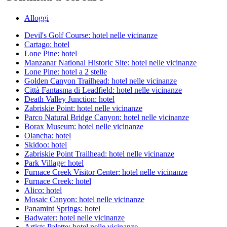
Alloggi
Devil's Golf Course: hotel nelle vicinanze
Cartago: hotel
Lone Pine: hotel
Manzanar National Historic Site: hotel nelle vicinanze
Lone Pine: hotel a 2 stelle
Golden Canyon Trailhead: hotel nelle vicinanze
Città Fantasma di Leadfield: hotel nelle vicinanze
Death Valley Junction: hotel
Zabriskie Point: hotel nelle vicinanze
Parco Natural Bridge Canyon: hotel nelle vicinanze
Borax Museum: hotel nelle vicinanze
Olancha: hotel
Skidoo: hotel
Zabriskie Point Trailhead: hotel nelle vicinanze
Park Village: hotel
Furnace Creek Visitor Center: hotel nelle vicinanze
Furnace Creek: hotel
Alico: hotel
Mosaic Canyon: hotel nelle vicinanze
Panamint Springs: hotel
Badwater: hotel nelle vicinanze
Artists Palette: hotel nelle vicinanze