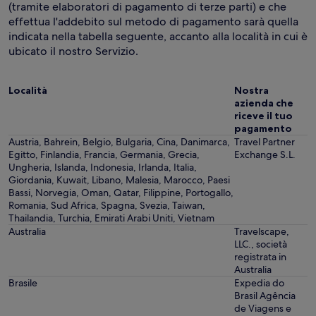
(tramite elaboratori di pagamento di terze parti) e che
effettua l'addebito sul metodo di pagamento sarà quella
indicata nella tabella seguente, accanto alla località in cui è
ubicato il nostro Servizio.
Località
Nostra
azienda che
riceve il tuo
pagamento
Austria, Bahrein, Belgio, Bulgaria, Cina, Danimarca,
Travel Partner
Egitto, Finlandia, Francia, Germania, Grecia,
Exchange S.L.
Ungheria, Islanda, Indonesia, Irlanda, Italia,
Giordania, Kuwait, Libano, Malesia, Marocco, Paesi
Bassi, Norvegia, Oman, Qatar, Filippine, Portogallo,
Romania, Sud Africa, Spagna, Svezia, Taiwan,
Thailandia, Turchia, Emirati Arabi Uniti, Vietnam
Australia
Travelscape,
LLC., società
registrata in
Australia
Brasile
Expedia do
Brasil Agência
de Viagens e