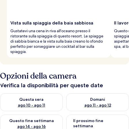
v
i
a
g
g
Vista sulla spiaggia della baia sabbiosa
Il lavo
i
Gustatevi una cena in riva all'oceano presso il
Questo r
a
ristorante sulla spiaggia di questo resort. Le spiagge
spiaggia
t
di sabbia bianca e la vista sulla baia creano lo sfondo
aspettan
o
perfetto per sorseggiare un cocktail al bar sulla
spa, al 
r
spiaggia.
i
Opzioni della camera
Verifica la disponibilità per queste date
Verifica la disponibilità per questa sera, ago 10 - ago 11
Verifica la disponibilità per d
Questa sera
Domani
ago 10 - ago 11
ago 11 - ago 12
Verifica la disponibilità per questo fine settimana, ago 14 - ag
Verifica la disponibilità per i
Questo fine settimana
Il prossimo fine
settimana
ago 14 - ago 16