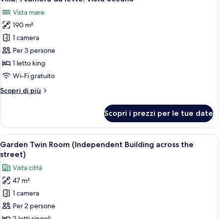
tutte
letto,
Vista mare
vista
le
giardino
190 m²
foto
per
1 camera
Villa,
Per 3 persone
1
1 letto king
camera
Wi-Fi gratuito
da
Altri
Scopri di più
letto,
dettagli
vista
per
Scopri i prezzi per le tue date
oceano
Villa,
1
camera
Apri
Camera d'albergo con due letti, una scr
7
da
Garden Twin Room (Independent Building across the
tutte
letto,
street)
vista
le
Vista città
oceano
foto
47 m²
per
1 camera
Garden
Twin
Per 2 persone
Room
2 letti singoli