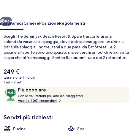
Resort
&
ietro
Avanti
Spa
94+
Panoramica
Camere
Posizione
Regolamenti
Scegli The Seminyak Beach Resort & Spa e trascorrerai una
splendida vacanza in spiaggia, dove potrai sorseggiare un drink al
bar sulla spiaggia. Inoltre, sarai a due passi da Eat Street. Le 2
piscine all'aperto sono uno spasso, ma se cerchi un po' di relax, visita
la spa che offre massaggi. Santan Restaurant, uno dei 2 ristoranti in
loco, propone cucina asiatica e serve la colazione, il pranzo e la cena.
Gli altri punti di forza di questo resort di lusso sono 2 bar/lounge, un
Il
249 €
bar a bordo piscina e una palestra aperta giorno e notte. Gli ospiti
prezzo
tasse e oneri inclusi
apprezzano molto il personale gentile e la spiaggia del posto.
attuale
1 set - 2 set
Salone per matrimoni
è
Recensioni
9,4
Più popolare
249 €
C
su
Con le valutazioni più alte dei viaggiatori
o
Vedi le 1.001 recensioni
10,
n
Più
popolare
Servizi più richiesti
l
e
Piscina
Spa
v