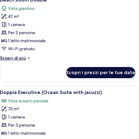
tutte
Building
Vista giardino
across
le
the
47 m²
foto
street)
per
1 camera
Beach
Per 2 persone
Room
1 letto matrimoniale
Double
Wi-Fi gratuito
Altri
Scopri di più
dettagli
per
Scopri i prezzi per le tue date
Beach
Room
Double
Apri
Un'ampia camera da letto con un letto
12
Doppia Executive (Ocean Suite with jacuzzi)
tutte
Vista oceano parziale
le
75 m²
foto
per
1 camera
Doppia
Per 3 persone
Executive
1 letto matrimoniale
(Ocean