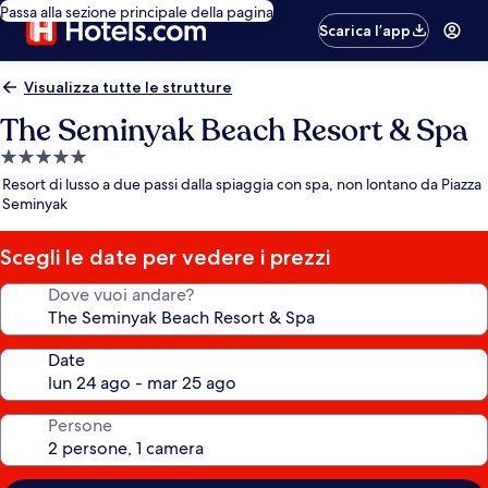
Passa alla sezione principale della pagina
Scarica l’app
Visualizza tutte le strutture
The Seminyak Beach Resort & Spa
Struttura
a
Resort di lusso a due passi dalla spiaggia con spa, non lontano da Piazza
5.0
Seminyak
stelle
Scegli le date per vedere i prezzi
Dove vuoi andare?
Date
Persone