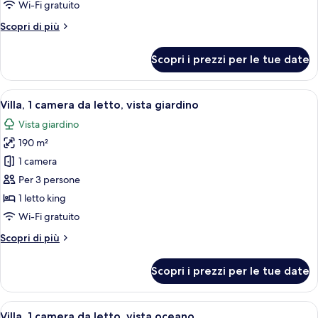
Wi-Fi gratuito
Suite
Altri
Scopri di più
with
dettagli
jacuzzi)
per
Scopri i prezzi per le tue date
Doppia
Executive
(Ocean
Apri
Un'area piscina moderna con lettini, u
9
Suite
Villa, 1 camera da letto, vista giardino
tutte
with
Vista giardino
jacuzzi)
le
190 m²
foto
per
1 camera
Villa,
Per 3 persone
1
1 letto king
camera
Wi-Fi gratuito
da
Altri
Scopri di più
letto,
dettagli
vista
per
Scopri i prezzi per le tue date
giardino
Villa,
1
camera
Apri
Camera d'albergo moderna con un'ampia
6
da
Villa, 1 camera da letto, vista oceano