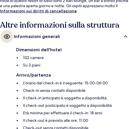
forza di questo resort di lusso sono 2 bar/lounge, un bar a bordo piscina
e una palestra aperta giorno e notte. Gli ospiti apprezzano molto il
personale gentile e la spiaggia del posto.
Informazioni sui diritti di cancellazione
Altre informazioni sulla struttura
Informazioni generali
Dimensioni dell'hotel
102 camere
Su 3 piani
Arrivo/partenza
L'orario del check-in è il seguente: 15:00-06:00
Check-in senza contatti disponibile
Il check-in anticipato è soggetto a disponibilità
Il check-out posticipato è soggetto a disponibilità
Età minima per effettuare il check-in: 18 anni
Il check-out è previsto alle ore: 11:00
Check-out senza contatti disponibile