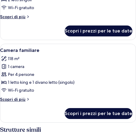
(Independent
Wi-Fi gratuito
Building
Altri
Scopri di più
across
dettagli
the
per
Scopri i prezzi per le tue date
Garden
street)
Twin
Room
Apri
Una moderna camera d'albergo con un 
4
(Independent
Camera familiare
tutte
Building
118 m²
across
le
the
1 camera
foto
street)
per
Per 4 persone
Camera
1 letto king e 1 divano letto (singolo)
familiare
Wi-Fi gratuito
Altri
Scopri di più
dettagli
per
Scopri i prezzi per le tue date
Camera
familiare
Strutture simili