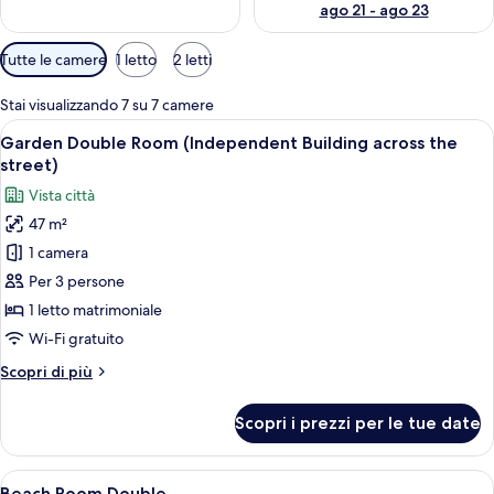
ago 21 - ago 23
Filtri
Tutte le camere
1 letto
2 letti
disponibili
per
Stai visualizzando 7 su 7 camere
le
Apri
Un'ampia camera da letto con un letto 
6
Garden Double Room (Independent Building across the
camere
tutte
street)
le
Vista città
foto
47 m²
per
1 camera
Garden
Double
Per 3 persone
Room
1 letto matrimoniale
(Independent
Wi-Fi gratuito
Building
Altri
Scopri di più
across
dettagli
the
per
Scopri i prezzi per le tue date
Garden
street)
Double
Room
Apri
Un'ampia camera d'albergo con un lett
13
(Independent
Beach Room Double