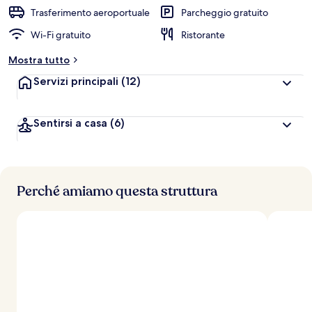
a
Trasferimento aeroportuale
Parcheggio gratuito
l
Wi-Fi gratuito
Ristorante
u
t
Mostra tutto
a
z
Servizi principali
(12)
i
o
n
Sentirsi a casa
(6)
i
p
i
ù
Perché amiamo questa struttura
a
l
t
e
d
e
i