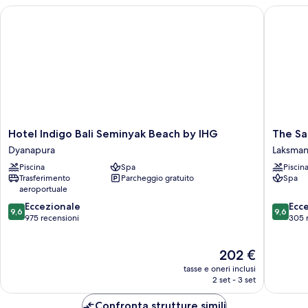
Hotel Indigo Bali Seminyak Beach by IHG
The Sam
Hotel
The
Hotel Indigo Bali Seminyak Beach by IHG
The S
Indigo
Samaya
Dyanapura
Laksma
Bali
Seminya
Piscina
Spa
Piscin
Seminyak
Laksman
Trasferimento
Parcheggio gratuito
Spa
Beach
aeroportuale
by
9.6
9.6
IHG
Eccezionale
Ecc
9,6
9,6
su
su
Dyanapura
975 recensioni
305 
10,
10,
Eccezionale,
Eccezion
Il
202 €
975
305
prezzo
recensioni
recensio
tasse e oneri inclusi
attuale
2 set - 3 set
è
202 €
Confronta strutture simili