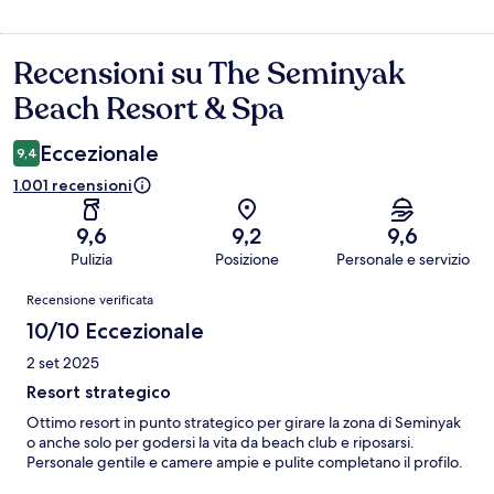
Recensioni su The Seminyak
Recensioni
Beach Resort & Spa
Eccezionale
9,4
1.001 recensioni
9,6
9,2
9,6
Pulizia
Posizione
Personale e servizio
Recensioni
Recensione verificata
10/10 Eccezionale
2 set 2025
Resort strategico
Ottimo resort in punto strategico per girare la zona di Seminyak
o anche solo per godersi la vita da beach club e riposarsi.
Personale gentile e camere ampie e pulite completano il profilo.