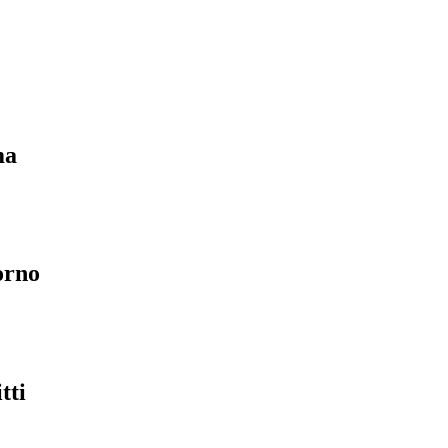
ma
orno
tti