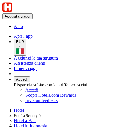
Acquista viaggi
Auto
Apri l’app
EUR
•
Aggiungi la tua struttura
Assistenza clienti
I miei viaggi
Accedi
Risparmia subito con le tariffe per iscritti
Accedi
Scopri Hotels.com Rewards
Invia un feedback
Hotel
Hotel a Seminyak
Hotel a Bali
Hotel in Indonesia