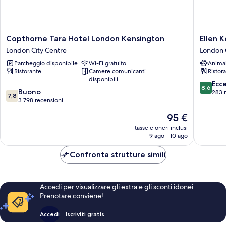
Copthorne
Ellen
Copthorne Tara Hotel London Kensington
Ellen 
Tara
Kensing
London City Centre
London 
Hotel
London
Parcheggio disponibile
Wi-Fi gratuito
Anima
London
City
Ristorante
Camere comunicanti
Ristor
Kensington
Centre
disponibili
London
8.6
Ecc
8,6
7.8
City
Buono
su
283 
7,8
su
Centre
3.798 recensioni
10,
10,
Eccellen
Il
95 €
Buono,
283
prezzo
3.798
tasse e oneri inclusi
recensio
attuale
9 ago - 10 ago
recensioni
è
95 €
Confronta strutture simili
Accedi per visualizzare gli extra e gli sconti idonei.
Prenotare conviene!
Accedi
Iscriviti gratis