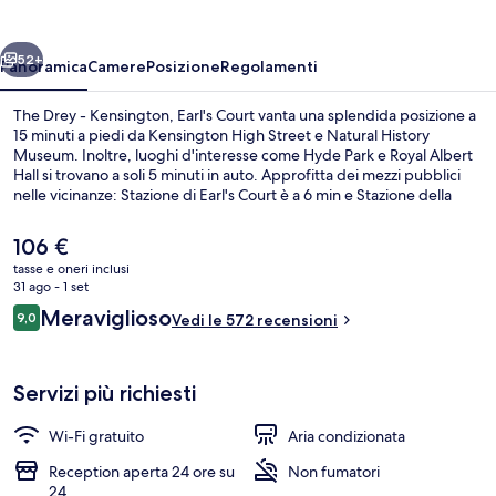
Kensington,
Earl's
ietro
Avanti
Court
52+
Panoramica
Camere
Posizione
Regolamenti
The Drey - Kensington, Earl's Court vanta una splendida posizione a
15 minuti a piedi da Kensington High Street e Natural History
Museum. Inoltre, luoghi d'interesse come Hyde Park e Royal Albert
Hall si trovano a soli 5 minuti in auto. Approfitta dei mezzi pubblici
nelle vicinanze: Stazione di Earl's Court è a 6 min e Stazione della
metro di Gloucester Road a 8 min a piedi.
Il
106 €
prezzo
tasse e oneri inclusi
attuale
31 ago - 1 set
Esterni
è
Recensioni
Meraviglioso
9,0
Vedi le 572 recensioni
106 €
9,0 su 10
Servizi più richiesti
Wi-Fi gratuito
Aria condizionata
Reception aperta 24 ore su
Non fumatori
24