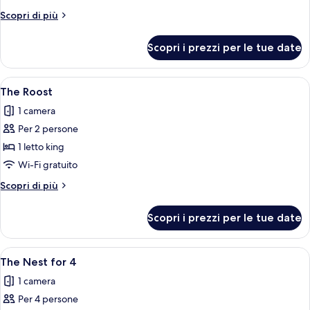
Duo
Altri
Scopri di più
dettagli
per
Scopri i prezzi per le tue date
The
Duo
Apri
Una camera d'albergo con un letto, un
10
The Roost
tutte
1 camera
le
Per 2 persone
foto
per
1 letto king
The
Wi-Fi gratuito
Roost
Altri
Scopri di più
dettagli
per
Scopri i prezzi per le tue date
The
Roost
Apri
Un letto a castello con una scrivania e 
6
The Nest for 4
tutte
1 camera
le
Per 4 persone
foto