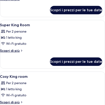
dettagli
per
Scopri i prezzi per le tue date
The
Burrow
Apri
Camera d'albergo con un letto, un como
2
Super King Room
tutte
Per 2 persone
le
1 letto king
foto
per
Wi-Fi gratuito
Super
Altri
Scopri di più
King
dettagli
per
Room
Scopri i prezzi per le tue date
Super
King
Room
Apri
Una camera d'albergo compatta con un
2
Cosy King room
tutte
Per 2 persone
le
1 letto king
foto
per
Wi-Fi gratuito
Cosy
Altri
Scopri di più