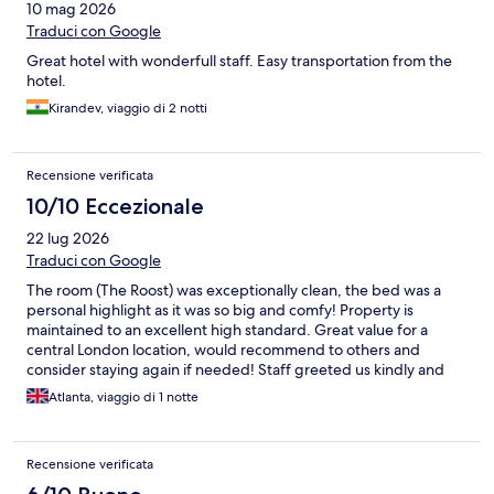
10 mag 2026
Traduci con Google
Great hotel with wonderfull staff. Easy transportation from the
hotel.
Kirandev, viaggio di 2 notti
Recensione verificata
10/10 Eccezionale
22 lug 2026
Traduci con Google
The room (The Roost) was exceptionally clean, the bed was a
personal highlight as it was so big and comfy! Property is
maintained to an excellent high standard. Great value for a
central London location, would recommend to others and
consider staying again if needed! Staff greeted us kindly and
showed up to the lift with verbal instructions on how to reach
Atlanta, viaggio di 1 notte
our room which was very helpful. Only issue was the coffee
machine in the room, would be useful to have access to the
instructions on how to use this. Other than that, an excellent
Recensione verificata
stay with no faults!