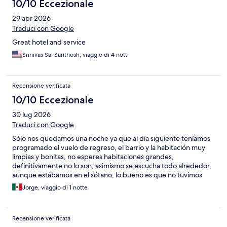
10/10 Eccezionale
29 apr 2026
Traduci con Google
Great hotel and service
Srinivas Sai Santhosh, viaggio di 4 notti
Recensione verificata
10/10 Eccezionale
30 lug 2026
Traduci con Google
Sólo nos quedamos una noche ya que al día siguiente teníamos
programado el vuelo de regreso, el barrio y la habitación muy
limpias y bonitas, no esperes habitaciones grandes,
definitivamente no lo son, asimismo se escucha todo alrededor,
aunque estábamos en el sótano, lo bueno es que no tuvimos
vecinos escandalosos. Así que si vas de paso está perfecto, si vas
Jorge, viaggio di 1 notte
a una estancia prolongada lo mejor será que tengas muchas
actividades fuera del hotel.
Recensione verificata