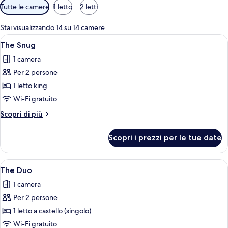
Filtri
Tutte le camere
1 letto
2 letti
disponibili
per
Stai visualizzando 14 su 14 camere
le
Apri
Una camera d'albergo compatta con un
8
The Snug
camere
tutte
1 camera
le
Per 2 persone
foto
per
1 letto king
The
Wi-Fi gratuito
Snug
Altri
Scopri di più
dettagli
per
Scopri i prezzi per le tue date
The
Snug
Apri
Camera d'albergo compatta con letti a c
7
The Duo
tutte
1 camera
le
Per 2 persone
foto
per
1 letto a castello (singolo)
The
Wi-Fi gratuito