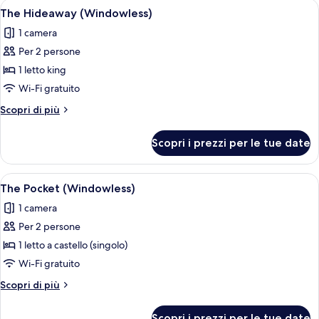
Apri
Letto rifatto con lenzuola bianche in u
5
The Hideaway (Windowless)
tutte
1 camera
le
Per 2 persone
foto
per
1 letto king
The
Wi-Fi gratuito
Hideaway
Altri
Scopri di più
(Windowless)
dettagli
per
Scopri i prezzi per le tue date
The
Hideaway
(Windowless)
Apri
Camera d'albergo compatta con letti a c
7
The Pocket (Windowless)
tutte
1 camera
le
Per 2 persone
foto
per
1 letto a castello (singolo)
The
Wi-Fi gratuito
Pocket
Altri
Scopri di più
(Windowless)
dettagli
per
Scopri i prezzi per le tue date