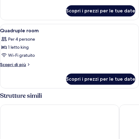
King
dettagli
per
room
Scopri i prezzi per le tue date
Cosy
King
room
Apri
Un letto a castello con una scrivania e 
3
Quadruple room
tutte
Per 4 persone
le
1 letto king
foto
per
Wi-Fi gratuito
Quadruple
Altri
Scopri di più
room
dettagli
per
Scopri i prezzi per le tue date
Quadruple
room
Strutture simili
Copthorne Tara Hotel London Kensington
Ellen Ke