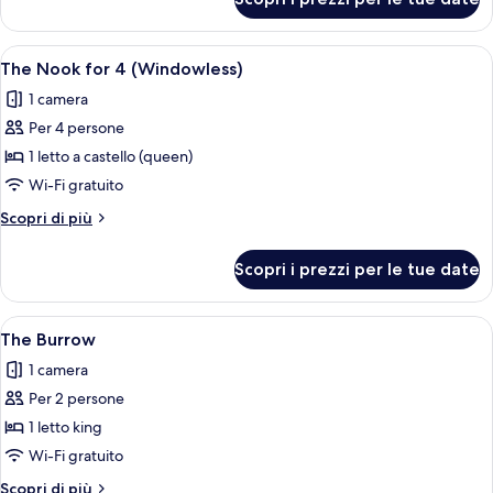
The
Pocket
(Windowless)
Apri
Un letto a castello con una scrivania e 
4
The Nook for 4 (Windowless)
tutte
1 camera
le
Per 4 persone
foto
per
1 letto a castello (queen)
The
Wi-Fi gratuito
Nook
Altri
Scopri di più
for
dettagli
4
per
Scopri i prezzi per le tue date
The
(Windowless)
Nook
for
Apri
Una camera d'albergo con un letto, du
5
4
The Burrow
tutte
(Windowless)
1 camera
le
Per 2 persone
foto
per
1 letto king
The
Wi-Fi gratuito
Burrow
Altri
Scopri di più