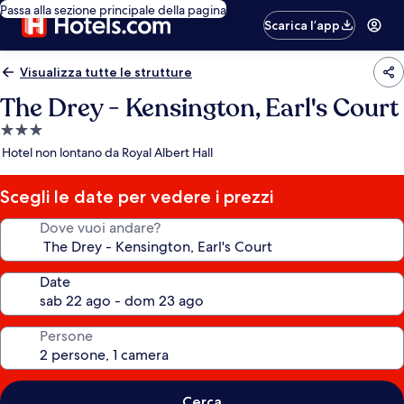
Passa alla sezione principale della pagina
Scarica l’app
Visualizza tutte le strutture
The Drey - Kensington, Earl's Court
Struttura
a
Hotel non lontano da Royal Albert Hall
3.0
stelle
Scegli le date per vedere i prezzi
Dove vuoi andare?
Date
Persone
Cerca