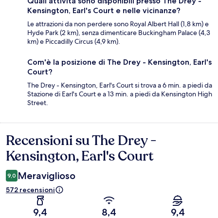
Quali attività sono disponibili presso The Drey -
Kensington, Earl's Court e nelle vicinanze?
Le attrazioni da non perdere sono Royal Albert Hall (1,8 km) e
Hyde Park (2 km), senza dimenticare Buckingham Palace (4,3
km) e Piccadilly Circus (4,9 km).
Com'è la posizione di The Drey - Kensington, Earl's
Court?
The Drey - Kensington, Earl's Court si trova a 6 min. a piedi da
Stazione di Earl's Court e a 13 min. a piedi da Kensington High
Street.
Recensioni su The Drey -
Recensioni
Kensington, Earl's Court
Meraviglioso
9,0
572 recensioni
9,4
8,4
9,4