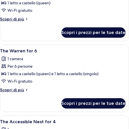
per
1 letto a castello (queen)
The
Wi-Fi gratuito
Nest
Altri
Scopri di più
for
dettagli
4
per
Scopri i prezzi per le tue date
The
Nest
for
Apri
The Warren for 6 | Wi-Fi gratuito, len
8
4
The Warren for 6
tutte
1 camera
le
Per 6 persone
foto
per
1 letto a castello (queen) e 1 letto a castello (singolo)
The
Wi-Fi gratuito
Warren
Altri
Scopri di più
for
dettagli
6
per
Scopri i prezzi per le tue date
The
Warren
for
Apri
Un letto a castello con una scrivania e 
8
6
The Accessible Nest for 4
tutte