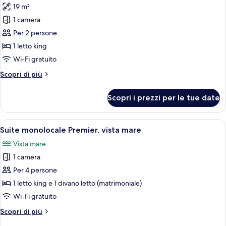
2
19 m²
foto
letti
per
1 camera
singoli
Camera
Per 2 persone
Superior
1 letto king
con
Wi-Fi gratuito
letto
Altri
Scopri di più
matrimoniale
dettagli
o
per
Scopri i prezzi per le tue date
2
Camera
Superior
letti
con
Apri
Una camera d'albergo moderna con un 
singoli
8
letto
Suite monolocale Premier, vista mare
tutte
matrimoniale
Vista mare
o
le
2
1 camera
foto
letti
per
Per 4 persone
singoli
Suite
1 letto king e 1 divano letto (matrimoniale)
monolocale
Wi-Fi gratuito
Premier,
Altri
Scopri di più
vista
dettagli