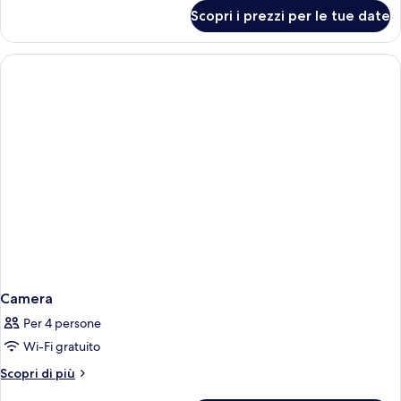
mare
per
Scopri i prezzi per le tue date
Suite
monolocale
Premier,
vista
mare
Camera
Per 4 persone
Wi-Fi gratuito
Altri
Scopri di più
dettagli