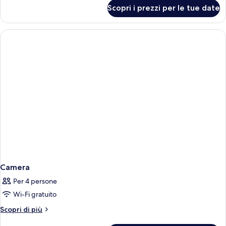
per
Scopri i prezzi per le tue date
Camera
Camera
Per 4 persone
Wi-Fi gratuito
Altri
Scopri di più
dettagli