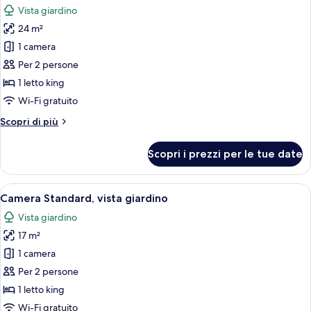
matrimoniale
vista
Vista giardino
o
le
mare
2
24 m²
foto
letti
per
1 camera
singoli,
Camera
vista
Per 2 persone
mare
Deluxe
1 letto king
con
Wi-Fi gratuito
letto
Altri
Scopri di più
matrimoniale
dettagli
o
per
Scopri i prezzi per le tue date
2
Camera
Deluxe
letti
con
Apri
Una camera d'albergo moderna con un 
singoli
6
letto
Camera Standard, vista giardino
tutte
matrimoniale
Vista giardino
o
le
2
17 m²
foto
letti
per
1 camera
singoli
Camera
Per 2 persone
Standard,
1 letto king
vista
Wi-Fi gratuito