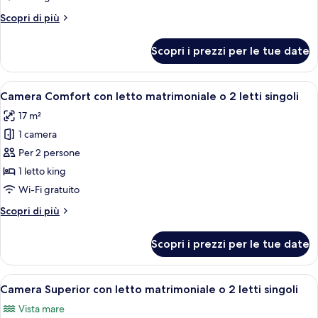
giardino
Altri
Scopri di più
dettagli
per
Scopri i prezzi per le tue date
Camera
Standard,
vista
Apri
Camera d'albergo con un letto, un com
5
giardino
Camera Comfort con letto matrimoniale o 2 letti singoli
tutte
17 m²
le
1 camera
foto
per
Per 2 persone
Camera
1 letto king
Comfort
Wi-Fi gratuito
con
Altri
Scopri di più
letto
dettagli
matrimoniale
per
Scopri i prezzi per le tue date
Camera
o
Comfort
2
con
Apri
Una camera d'albergo con un letto, un
letti
7
letto
Camera Superior con letto matrimoniale o 2 letti singoli
tutte
singoli
matrimoniale
Vista mare
o
le