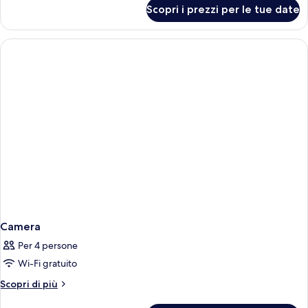
per
Scopri i prezzi per le tue date
Camera
Camera
Per 4 persone
Wi-Fi gratuito
Altri
Scopri di più
dettagli
per