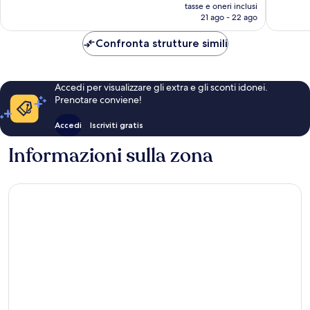
prezzo
tasse e oneri inclusi
recensioni
recensio
attuale
21 ago - 22 ago
è
230 €
Confronta strutture simili
Accedi per visualizzare gli extra e gli sconti idonei.
Prenotare conviene!
Accedi
Iscriviti gratis
Informazioni sulla zona