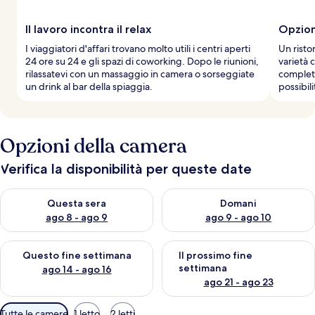
Il lavoro incontra il relax
Opzioni
I viaggiatori d'affari trovano molto utili i centri aperti
Un risto
24 ore su 24 e gli spazi di coworking. Dopo le riunioni,
varietà 
rilassatevi con un massaggio in camera o sorseggiate
completa
un drink al bar della spiaggia.
possibil
Opzioni della camera
Verifica la disponibilità per queste date
Verifica la disponibilità per questa sera, ago 8 - ago 9
Verifica la disponibilità per d
Questa sera
Domani
ago 8 - ago 9
ago 9 - ago 10
Verifica la disponibilità per questo fine settimana, ago 14 - ag
Verifica la disponibilità per i
Questo fine settimana
Il prossimo fine
settimana
ago 14 - ago 16
ago 21 - ago 23
Filtri
Tutte le camere
1 letto
2 letti