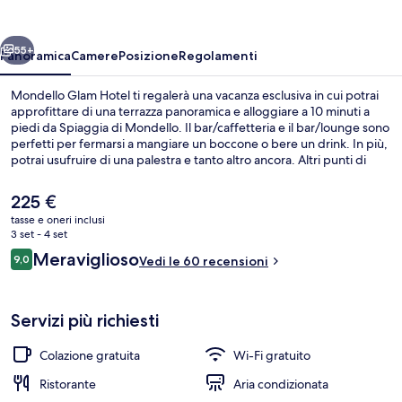
ietro
Avanti
55+
Panoramica
Camere
Posizione
Regolamenti
Mondello Glam Hotel ti regalerà una vacanza esclusiva in cui potrai
approfittare di una terrazza panoramica e alloggiare a 10 minuti a
piedi da Spiaggia di Mondello. Il bar/caffetteria e il bar/lounge sono
perfetti per fermarsi a mangiare un boccone o bere un drink. In più,
potrai usufruire di una palestra e tanto altro ancora. Altri punti di
forza di questo hotel di lusso includono un bar sulla spiaggia e un
giardino.
Il
225 €
prezzo
tasse e oneri inclusi
attuale
3 set - 4 set
Ristorante
è
Recensioni
Meraviglioso
9,0
Vedi le 60 recensioni
225 €
9,0 su 10
Servizi più richiesti
Colazione gratuita
Wi-Fi gratuito
Ristorante
Aria condizionata