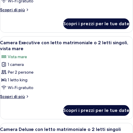
Doppia
Wi-Fi gratuito
Classic
Altri
Scopri di più
uso
dettagli
singolo
per
Scopri i prezzi per le tue date
Doppia
Classic
uso
Apri
Una moderna camera d'albergo con un 
13
singolo
Camera Executive con letto matrimoniale o 2 letti singoli,
tutte
vista mare
le
Vista mare
foto
1 camera
per
Per 2 persone
Camera
Executive
1 letto king
con
Wi-Fi gratuito
letto
Altri
Scopri di più
matrimoniale
dettagli
o
per
Scopri i prezzi per le tue date
Camera
2
Executive
letti
con
Apri
Una camera da letto moderna con un le
singoli,
5
letto
Camera Deluxe con letto matrimoniale o 2 letti singoli
tutte