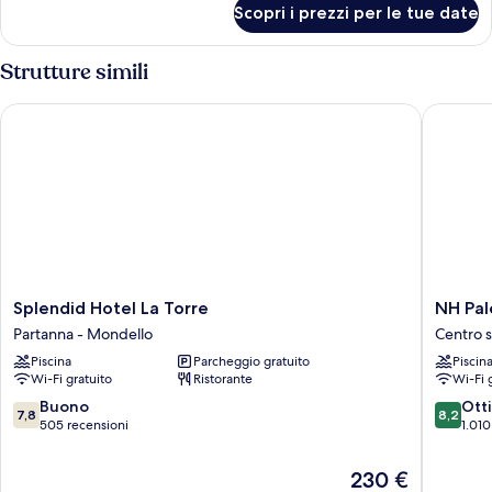
Scopri i prezzi per le tue date
Camera
Strutture simili
Splendid Hotel La Torre
NH Pale
Splendid
NH
Splendid Hotel La Torre
NH Pa
Hotel
Palermo
Partanna - Mondello
Centro s
La
Centro
Piscina
Parcheggio gratuito
Piscin
Torre
storico
Wi-Fi gratuito
Ristorante
Wi-Fi 
Partanna
di
-
Palermo
7.8
8.2
Buono
Ott
7,8
8,2
Mondello
su
su
505 recensioni
1.010
10,
10,
Buono,
Ottimo,
Il
230 €
505
1.010