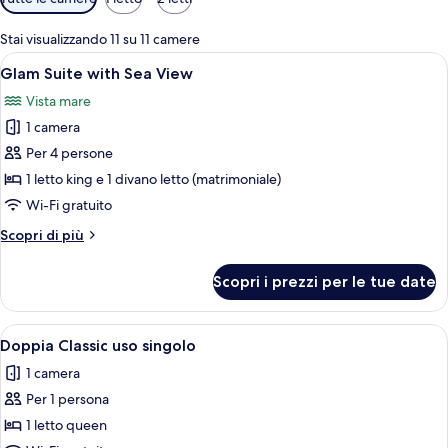
disponibili
per
Stai visualizzando 11 su 11 camere
le
Apri
Un bagno moderno con uno specchio g
11
Glam Suite with Sea View
camere
tutte
Vista mare
le
1 camera
foto
per
Per 4 persone
Glam
1 letto king e 1 divano letto (matrimoniale)
Suite
Wi-Fi gratuito
with
Altri
Scopri di più
Sea
dettagli
View
per
Scopri i prezzi per le tue date
Glam
Suite
with
Apri
Un letto rifatto con lenzuola bianche,
5
Sea
Doppia Classic uso singolo
tutte
View
1 camera
le
Per 1 persona
foto
per
1 letto queen