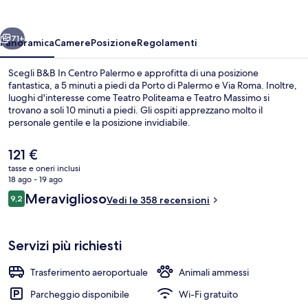
Palermo
ietro
Avanti
71+
Panoramica
Camere
Posizione
Regolamenti
Scegli B&B In Centro Palermo e approfitta di una posizione
fantastica, a 5 minuti a piedi da Porto di Palermo e Via Roma. Inoltre,
luoghi d'interesse come Teatro Politeama e Teatro Massimo si
trovano a soli 10 minuti a piedi. Gli ospiti apprezzano molto il
personale gentile e la posizione invidiabile.
Il
121 €
prezzo
tasse e oneri inclusi
attuale
18 ago - 19 ago
Vista dalla camera
è
Recensioni
Meraviglioso
9,2
Vedi le 358 recensioni
121 €
9,2 su 10
Servizi più richiesti
Trasferimento aeroportuale
Animali ammessi
Parcheggio disponibile
Wi-Fi gratuito