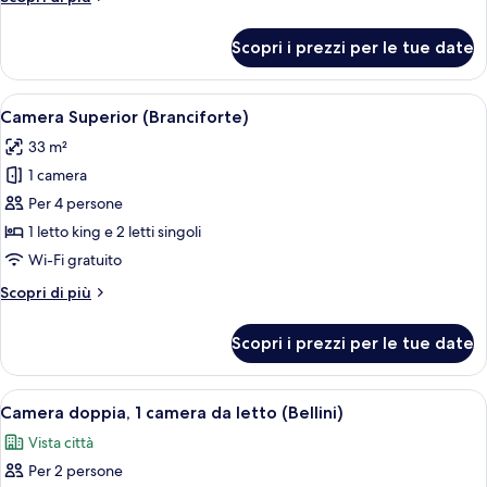
dettagli
per
Scopri i prezzi per le tue date
Camera
Superior
(Abatellis)
Apri
Camera Superior (Branciforte) | Bianche
6
Camera Superior (Branciforte)
tutte
33 m²
le
1 camera
foto
per
Per 4 persone
Camera
1 letto king e 2 letti singoli
Superior
Wi-Fi gratuito
(Branciforte)
Altri
Scopri di più
dettagli
per
Scopri i prezzi per le tue date
Camera
Superior
(Branciforte)
Apri
Una camera d'albergo moderna con un l
6
Camera doppia, 1 camera da letto (Bellini)
tutte
Vista città
le
Per 2 persone
foto