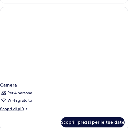
Superior
(Biondo)
Camera
Per 4 persone
Wi-Fi gratuito
Altri
Scopri di più
dettagli
per
Scopri i prezzi per le tue date
Camera