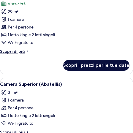
Vista città
le
29 m²
foto
per
1 camera
Quadrupla
Per 4 persone
Superior
1 letto king e 2 letti singoli
(Libertà)
Wi-Fi gratuito
Altri
Scopri di più
dettagli
per
Scopri i prezzi per le tue date
Quadrupla
Superior
(Libertà)
Apri
Una moderna camera d'albergo con un 
6
Camera Superior (Abatellis)
tutte
31 m²
le
1 camera
foto
per
Per 4 persone
Camera
1 letto king e 2 letti singoli
Superior
Wi-Fi gratuito
(Abatellis)
Altri
Scopri di più