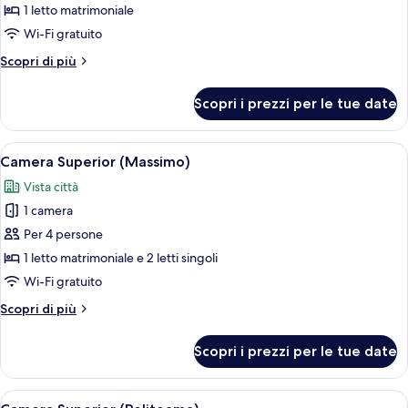
per
1 letto matrimoniale
Camera
Wi-Fi gratuito
doppia,
Altri
Scopri di più
1
dettagli
camera
per
Scopri i prezzi per le tue date
Camera
da
doppia,
letto
1
Apri
Una camera da letto moderna con un le
(Bellini)
5
camera
Camera Superior (Massimo)
tutte
da
Vista città
letto
le
(Bellini)
1 camera
foto
per
Per 4 persone
Camera
1 letto matrimoniale e 2 letti singoli
Superior
Wi-Fi gratuito
(Massimo)
Altri
Scopri di più
dettagli
per
Scopri i prezzi per le tue date
Camera
Superior
(Massimo)
Apri
Camera Superior (Politeama) | Biancheri
5