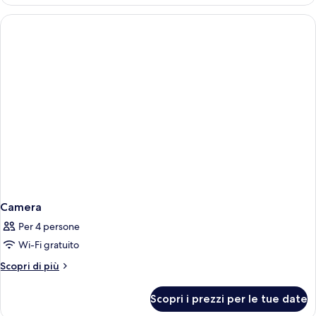
Camera
Per 4 persone
Wi-Fi gratuito
Altri
Scopri di più
dettagli
per
Scopri i prezzi per le tue date
Camera