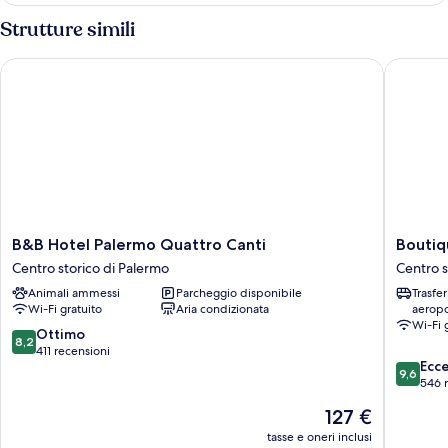
Strutture simili
B&B Hotel Palermo Quattro Canti
Boutique
B&B
Boutiqu
B&B Hotel Palermo Quattro Canti
Boutiq
Hotel
B&B
Centro storico di Palermo
Centro s
Palermo
Vintage
Animali ammessi
Parcheggio disponibile
Trasfe
Quattro
Centro
Wi-Fi gratuito
Aria condizionata
aeropo
Canti
storico
Wi-Fi 
Centro
di
8.2
Ottimo
8,2
storico
Palermo
su
411 recensioni
9.6
Ecc
di
10,
9,6
su
546 
Palermo
Ottimo,
10,
411
Il
127 €
Eccezion
recensioni
prezzo
546
tasse e oneri inclusi