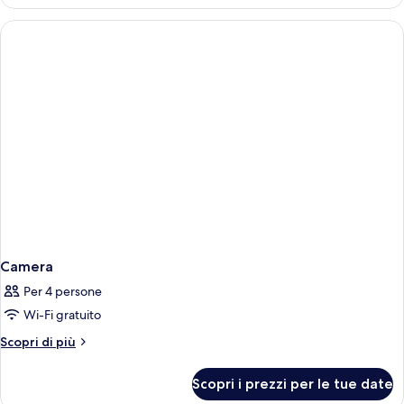
Camera
Per 4 persone
Wi-Fi gratuito
Altri
Scopri di più
dettagli
per
Scopri i prezzi per le tue date
Camera