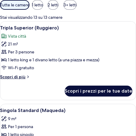
Filtri
Tutte le camere
1 letto
2 letti
3+ letti
disponibili
per
Stai visualizzando 13 su 13 camere
le
Apri
Una camera d'albergo moderna con un 
7
Tripla Superior (Ruggiero)
camere
tutte
Vista città
le
21 m²
foto
per
Per 3 persone
Tripla
1 letto king e 1 divano letto (a una piazza e mezza)
Superior
Wi-Fi gratuito
(Ruggiero)
Altri
Scopri di più
dettagli
per
Scopri i prezzi per le tue date
Tripla
Superior
(Ruggiero)
Apri
Una camera compatta con un letto sing
7
Singola Standard (Maqueda)
tutte
9 m²
le
Per 1 persona
foto
per
1 letto singolo