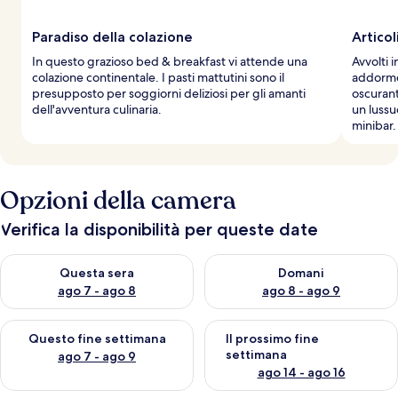
Paradiso della colazione
Articol
In questo grazioso bed & breakfast vi attende una
Avvolti i
colazione continentale. I pasti mattutini sono il
addormen
presupposto per soggiorni deliziosi per gli amanti
oscuran
dell'avventura culinaria.
un lussu
minibar.
Opzioni della camera
Verifica la disponibilità per queste date
Verifica la disponibilità per questa sera, ago 7 - ago 8
Verifica la disponibilità per d
Questa sera
Domani
ago 7 - ago 8
ago 8 - ago 9
Verifica la disponibilità per questo fine settimana, ago 7 - ago
Verifica la disponibilità per il
Questo fine settimana
Il prossimo fine
settimana
ago 7 - ago 9
ago 14 - ago 16