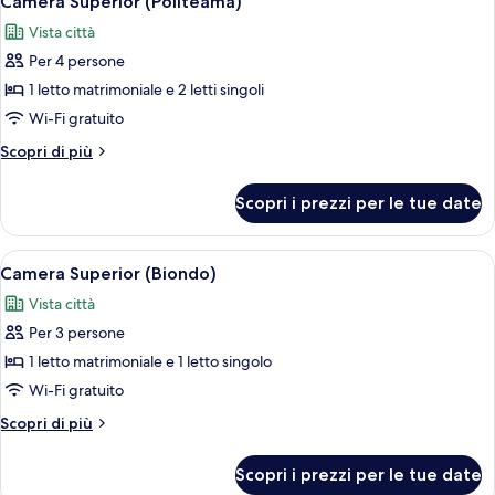
Camera Superior (Politeama)
tutte
Vista città
le
Per 4 persone
foto
per
1 letto matrimoniale e 2 letti singoli
Camera
Wi-Fi gratuito
Superior
Altri
Scopri di più
(Politeama)
dettagli
per
Scopri i prezzi per le tue date
Camera
Superior
(Politeama)
Apri
Una camera da letto moderna con un l
8
Camera Superior (Biondo)
tutte
Vista città
le
Per 3 persone
foto
per
1 letto matrimoniale e 1 letto singolo
Camera
Wi-Fi gratuito
Superior
Altri
Scopri di più
(Biondo)
dettagli
per
Scopri i prezzi per le tue date
Camera