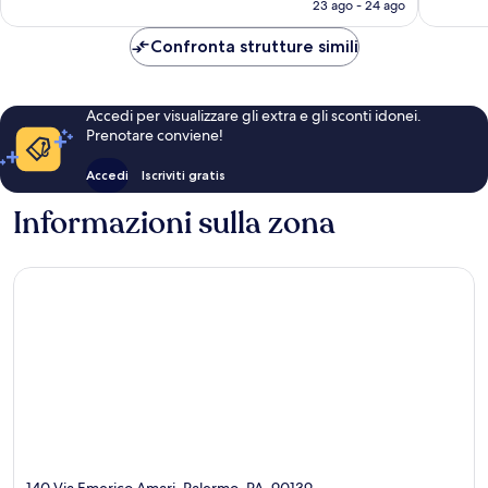
attuale
23 ago - 24 ago
recensio
è
127 €
Confronta strutture simili
Accedi per visualizzare gli extra e gli sconti idonei.
Prenotare conviene!
Accedi
Iscriviti gratis
Informazioni sulla zona
140 Via Emerico Amari, Palermo, PA, 90139