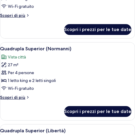
Singola
Wi-Fi gratuito
Standard
Altri
Scopri di più
(Maqueda)
dettagli
per
Scopri i prezzi per le tue date
Singola
Standard
(Maqueda)
Apri
Una camera d'albergo moderna con un le
11
Quadrupla Superior (Normanni)
tutte
Vista città
le
27 m²
foto
per
Per 4 persone
Quadrupla
1 letto king e 2 letti singoli
Superior
Wi-Fi gratuito
(Normanni)
Altri
Scopri di più
dettagli
per
Scopri i prezzi per le tue date
Quadrupla
Superior
(Normanni)
Apri
Una camera d'albergo moderna con un l
5
Quadrupla Superior (Libertà)
tutte