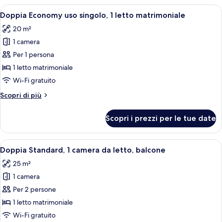
Apri
Una camera da letto con un letto, uno 
2
Doppia Economy uso singolo, 1 letto matrimoniale
tutte
20 m²
le
1 camera
foto
per
Per 1 persona
Doppia
1 letto matrimoniale
Economy
Wi-Fi gratuito
uso
Altri
Scopri di più
singolo,
dettagli
1
per
Scopri i prezzi per le tue date
Doppia
letto
Economy
matrimoniale
uso
Apri
Una camera da letto con un letto, cabi
4
singolo,
Doppia Standard, 1 camera da letto, balcone
tutte
1
25 m²
letto
le
matrimoniale
1 camera
foto
per
Per 2 persone
Doppia
1 letto matrimoniale
Standard,
Wi-Fi gratuito