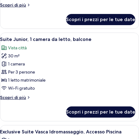
1
Altri
Scopri di più
camera
dettagli
da
per
Scopri i prezzi per le tue date
Doppia
letto,
Standard,
balcone
1
Apri
Una camera da letto con un letto a b
15
camera
Suite Junior, 1 camera da letto, balcone
tutte
da
Vista città
letto,
le
balcone
30 m²
foto
per
1 camera
Suite
Per 3 persone
Junior,
1 letto matrimoniale
1
Wi-Fi gratuito
camera
Altri
Scopri di più
da
dettagli
letto,
per
Scopri i prezzi per le tue date
balcone
Suite
Junior,
1
Apri
Un bagno moderno con una grande vasc
7
camera
Exclusive Suite Vasca Idromassaggio, Accesso Piscina
tutte
da