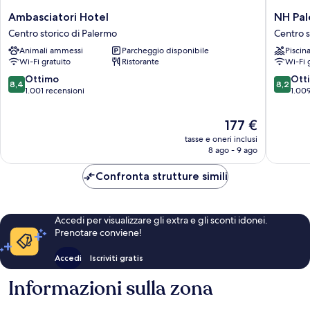
Ambasciatori
NH
Ambasciatori Hotel
NH Pa
Hotel
Palermo
Centro storico di Palermo
Centro s
Centro
Centro
Animali ammessi
Parcheggio disponibile
Piscin
storico
storico
Wi-Fi gratuito
Ristorante
Wi-Fi 
di
di
Palermo
Palermo
8.4
8.2
Ottimo
Ott
8,4
8,2
su
su
1.001 recensioni
1.009
10,
10,
Ottimo,
Ottimo,
Il
177 €
1.001
1.009
prezzo
tasse e oneri inclusi
recensioni
recensio
attuale
8 ago - 9 ago
è
177 €
Confronta strutture simili
Accedi per visualizzare gli extra e gli sconti idonei.
Prenotare conviene!
Accedi
Iscriviti gratis
Informazioni sulla zona