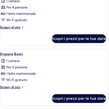
1 camera
letto,
le
balcone
Per 4 persone
foto
per
1 letto matrimoniale
Exclusive
Wi-Fi gratuito
Suite
Altri
Scopri di più
Vasca
dettagli
Idromassaggio,
per
Scopri i prezzi per le tue date
Exclusive
Accesso
Suite
Piscina
Vasca
Apri
Camera da letto con un letto grande, un
4
Idromassaggio,
Doppia Basic
tutte
Accesso
1 camera
Piscina
le
Per 2 persone
foto
per
1 letto matrimoniale
Doppia
Wi-Fi gratuito
Basic
Altri
Scopri di più
dettagli
per
Scopri i prezzi per le tue date
Doppia
Basic