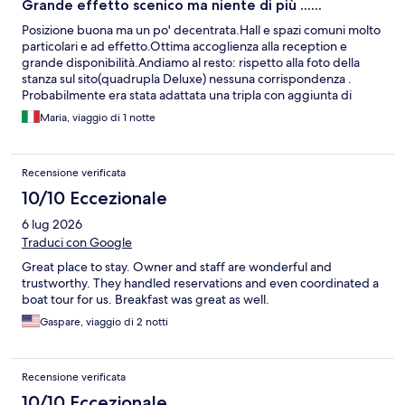
Grande effetto scenico ma niente di più ......
Posizione buona ma un po' decentrata.Hall e spazi comuni molto
particolari e ad effetto.Ottima accoglienza alla reception e
grande disponibilità.Andiamo al resto: rispetto alla foto della
stanza sul sito(quadrupla Deluxe) nessuna corrispondenza .
Probabilmente era stata adattata una tripla con aggiunta di
lettino.L'insieme pur con tanti dettagli risulta trasandato e
Maria, viaggio di 1 notte
fattiscente ad esempio la testata di uno dei lettini(l'altro non ne
aveva) era un pezzo da robivecchi semplicemente appoggiato al
muro....Non era sporco ma niente che desse l'idea di freschezza
Recensione verificata
e pulizia.Per il prezzo pagato dotazioni minime ,niente cuffiette
doccia, niente salviettine; carta igienica da posare sul bidet
10/10 Eccezionale
mancando il porta rotolo.Colazione buona.Punto di forza la loro
6 lug 2026
cortesia
Traduci con Google
Great place to stay. Owner and staff are wonderful and
trustworthy. They handled reservations and even coordinated a
boat tour for us. Breakfast was great as well.
Gaspare, viaggio di 2 notti
Recensione verificata
10/10 Eccezionale