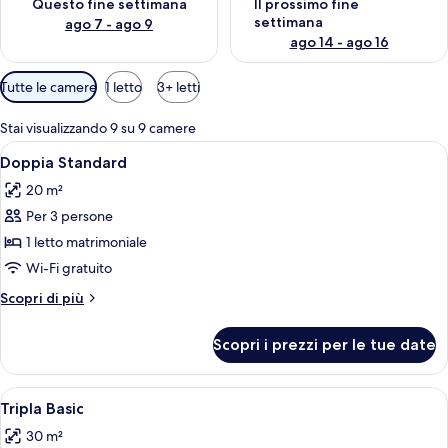
Questo fine settimana
Il prossimo fine
settimana
ago 7 - ago 9
ago 14 - ago 16
Filtri
Tutte le camere
1 letto
3+ letti
disponibili
per
Stai visualizzando 9 su 9 camere
le
Apri
Una camera da letto con un letto gran
6
Doppia Standard
camere
tutte
20 m²
le
Per 3 persone
foto
per
1 letto matrimoniale
Doppia
Wi-Fi gratuito
Standard
Altri
Scopri di più
dettagli
per
Scopri i prezzi per le tue date
Doppia
Standard
Apri
Un letto a baldacchino con una coper
5
Tripla Basic
tutte
30 m²
le