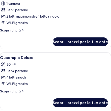
1 camera
foto
per
Per 3 persone
Tripla
2 letti matrimoniali e 1 letto singolo
Basic
Wi-Fi gratuito
Altri
Scopri di più
dettagli
per
Scopri i prezzi per le tue date
Tripla
Basic
Apri
Una camera d'albergo con un letto, una 
13
Quadrupla Deluxe
tutte
30 m²
le
Per 4 persone
foto
per
4 letti singoli
Quadrupla
Wi-Fi gratuito
Deluxe
Altri
Scopri di più
dettagli
per
Scopri i prezzi per le tue date
Quadrupla
Deluxe