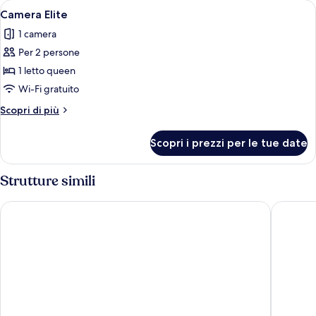
Apri
Un corridoio con stipite in legno, una 
1
Camera Elite
tutte
1 camera
le
Per 2 persone
foto
per
1 letto queen
Camera
Wi-Fi gratuito
Elite
Altri
Scopri di più
dettagli
per
Scopri i prezzi per le tue date
Camera
Elite
Strutture simili
Ambasciatori Hotel
NH Pale