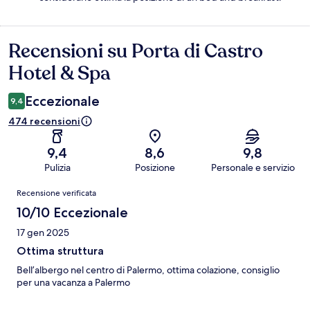
Recensioni su Porta di Castro
Recensioni
Hotel & Spa
Eccezionale
9,4
474 recensioni
9,4
8,6
9,8
Pulizia
Posizione
Personale e servizio
Recensioni
Recensione verificata
10/10 Eccezionale
17 gen 2025
Ottima struttura
Bell’albergo nel centro di Palermo, ottima colazione, consiglio
per una vacanza a Palermo