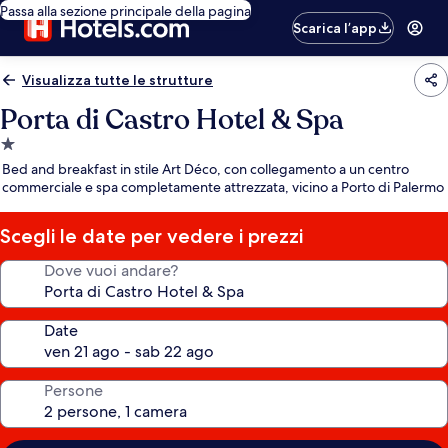
Passa alla sezione principale della pagina
Scarica l’app
Visualizza tutte le strutture
Porta di Castro Hotel & Spa
Struttura
a
Bed and breakfast in stile Art Déco, con collegamento a un centro
1.0
commerciale e spa completamente attrezzata, vicino a Porto di Palermo
stella
Scegli le date per vedere i prezzi
Dove vuoi andare?
Date
Persone