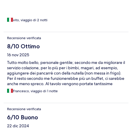
vito, viaggio di 2 notti
Recensione verificata
8/10 Ottimo
16 nov 2025
Tutto molto bello, personale gentile; secondo me da migliorare il
servizio colazione, per lo più per i bimbi, magari, ad esempio,
aggiungere dei pancarrè con della nutella (non messa in frigo).
Per il resto secondo me funzionerebbe più un buffet, ci sarebbe
anche meno spreco. Al tavolo vengono portate tantissime
portate fra dolce e salato ed alcune neanche considerate. Con
Francesco, viaggio di 1 notte
un buffet ogni uno prenderebbe ciò che desidera. Potreste
aggiungere, dato lo stile della struttura, anche ciambelle
casarecce, uova strapazzate piuttosto che solo sode ecc. Vorrei
Recensione verificata
che prendeste questa recensione più come consiglio e non
come critica perché per il resto tutto bello!
6/10 Buono
22 dic 2024