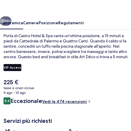
Hotel
&
ietro
Avanti
Spa
95+
Panoramica
Camere
Posizione
Regolamenti
Porta di Castro Hotel & Spa vanta un'ottima posizione, a 15 minuti a
piedi da Cattedrale di Palermo e Quattro Canti. Quando il caldo si fa
sentire, concediti un tuffo nella piscina stagionale all'aperto. Nel
centro benessere, invece, potrai scegliere tra massaggi e tanto altro
ancora. Questo bed and breakfast in stile Art Déco si trova a 5 minuti
in auto da luoghi d'interesse come Porto di Palermo e Via Roma. Le
recensioni dei viaggiatori menzionano il personale gentile e la
VIP Access
colazione.
Il
225 €
Sauna, vasca idromassaggio, massaggi
prezzo
tasse e oneri inclusi
attuale
9 ago - 10 ago
è
Recensioni
Eccezionale
9,4
Vedi le 474 recensioni
225 €
9,4 su 10
Servizi più richiesti