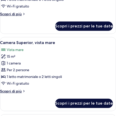
Doppia
Wi-Fi gratuito
uso
Altri
Scopri di più
singolo
dettagli
per
Scopri i prezzi per le tue date
Doppia
uso
singolo
Apri
Camera d'albergo con due letti, una sc
28
Camera Superior, vista mare
tutte
Vista mare
le
15 m²
foto
per
1 camera
Camera
Per 2 persone
Superior,
1 letto matrimoniale o 2 letti singoli
vista
Wi-Fi gratuito
mare
Altri
Scopri di più
dettagli
per
Scopri i prezzi per le tue date
Camera
Superior,
vista