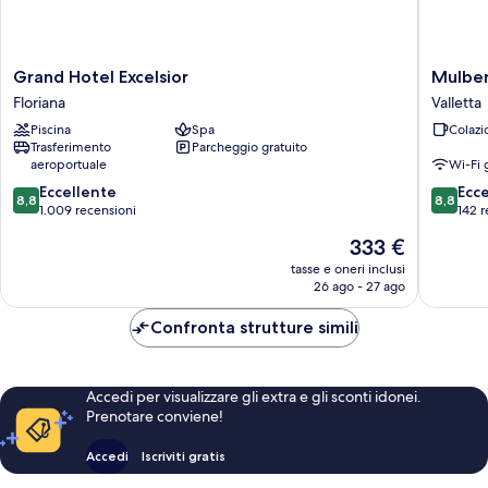
Grand
Mulberr
Grand Hotel Excelsior
Mulber
Hotel
Suites
Floriana
Valletta
Excelsior
by
Piscina
Spa
Colazi
Floriana
The
Trasferimento
Parcheggio gratuito
LVH
aeroportuale
Wi-Fi 
Collecti
8.8
8.8
Eccellente
Valletta
Ecc
8,8
8,8
su
su
1.009 recensioni
142 r
10,
10,
Il
333 €
Eccellente,
Eccellen
prezzo
1.009
142
tasse e oneri inclusi
attuale
26 ago - 27 ago
recensioni
recensio
è
333 €
Confronta strutture simili
Accedi per visualizzare gli extra e gli sconti idonei.
Prenotare conviene!
Accedi
Iscriviti gratis