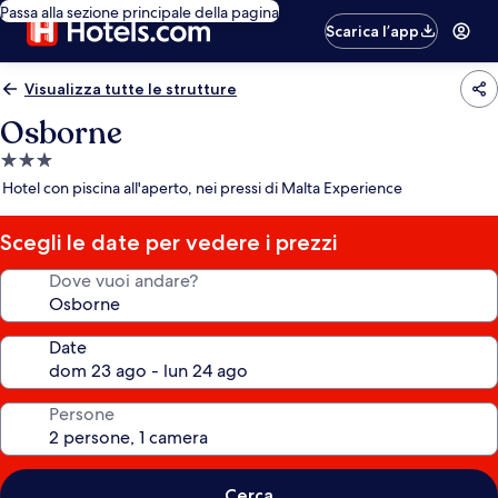
Passa alla sezione principale della pagina
Scarica l’app
Visualizza tutte le strutture
Osborne
Struttura
a
Hotel con piscina all'aperto, nei pressi di Malta Experience
3.0
stelle
Scegli le date per vedere i prezzi
Dove vuoi andare?
Date
Persone
Cerca