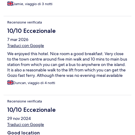
Jamie, viaggio di 3 notti
Recensione verificata
10/10 Eccezionale
7 mar 2026
Traduci con Google
We enjoyed this hotel. Nice room a good breakfast. Very close
to the town centre around five min walk and 10 mins to main bus
station from which you can get a bus to anywhere on the island.
It is also a reasonable walk to the lift from which you can get the
Gozo fast ferry. Although there was no evening meal available
there are plenty of eating places along the same road as the
Duncan, viaggio di 4 notti
hotel.
Recensione verificata
10/10 Eccezionale
29 nov 2024
Traduci con Google
Good location