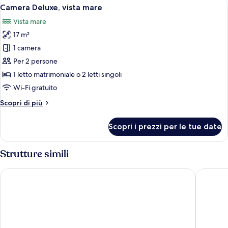
Apri
Un letto matrimoniale con testiera, c
30
mare
Camera Deluxe, vista mare
tutte
Vista mare
le
17 m²
foto
per
1 camera
Camera
Per 2 persone
Deluxe,
1 letto matrimoniale o 2 letti singoli
vista
Wi-Fi gratuito
mare
Altri
Scopri di più
dettagli
per
Scopri i prezzi per le tue date
Camera
Deluxe,
vista
Strutture simili
mare
Grand Hotel Excelsior
Mulberry