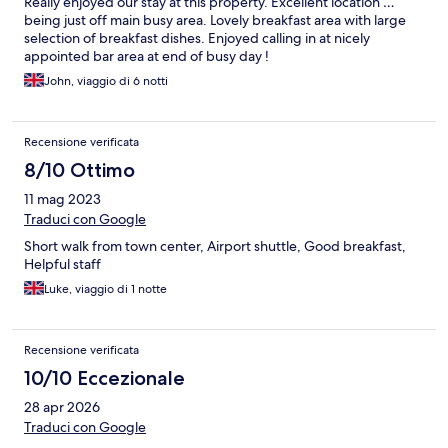
Really enjoyed our stay at this property. Excellent location …
being just off main busy area. Lovely breakfast area with large
selection of breakfast dishes. Enjoyed calling in at nicely
appointed bar area at end of busy day !
John, viaggio di 6 notti
Recensione verificata
8/10 Ottimo
11 mag 2023
Traduci con Google
Short walk from town center, Airport shuttle, Good breakfast,
Helpful staff
Luke, viaggio di 1 notte
Recensione verificata
10/10 Eccezionale
28 apr 2026
Traduci con Google