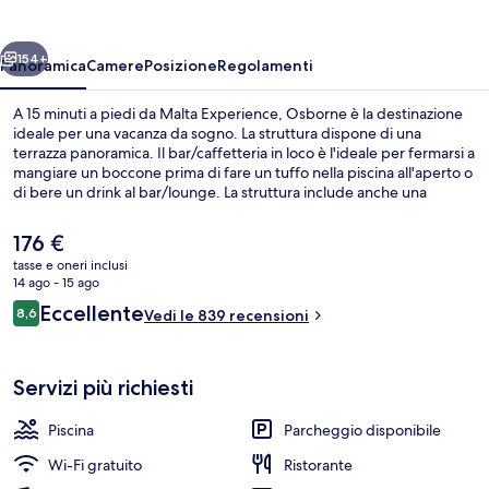
ietro
Avanti
154+
Panoramica
Camere
Posizione
Regolamenti
A 15 minuti a piedi da Malta Experience, Osborne è la destinazione
ideale per una vacanza da sogno. La struttura dispone di una
terrazza panoramica. Il bar/caffetteria in loco è l'ideale per fermarsi a
mangiare un boccone prima di fare un tuffo nella piscina all'aperto o
di bere un drink al bar/lounge. La struttura include anche una
palestra aperta giorno e notte, una palestra e una terrazza.
Il
176 €
prezzo
tasse e oneri inclusi
attuale
14 ago - 15 ago
Reception
è
Recensioni
Eccellente
8,6
Vedi le 839 recensioni
176 €
8,6 su 10
Servizi più richiesti
Piscina
Parcheggio disponibile
Wi-Fi gratuito
Ristorante