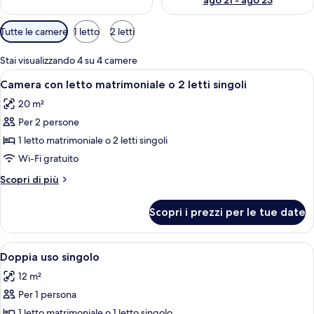
ago 21 - ago 23
Filtri
Tutte le camere
1 letto
2 letti
disponibili
per
Stai visualizzando 4 su 4 camere
le
Apri
Una camera d'albergo moderna con un l
50
Camera con letto matrimoniale o 2 letti singoli
camere
tutte
20 m²
le
Per 2 persone
foto
per
1 letto matrimoniale o 2 letti singoli
Camera
Wi-Fi gratuito
con
Altri
Scopri di più
letto
dettagli
matrimoniale
per
Scopri i prezzi per le tue date
Camera
o
con
2
letto
Apri
Minibar, cassaforte in camera, una scr
letti
9
matrimoniale
Doppia uso singolo
tutte
o
singoli
12 m²
2
le
letti
Per 1 persona
foto
singoli
per
1 letto matrimoniale o 1 letto singolo