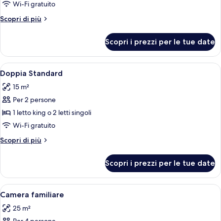
Doppia
Wi-Fi gratuito
uso
Altri
Scopri di più
singolo,
dettagli
1
per
Scopri i prezzi per le tue date
Doppia
letto
uso
singolo
singolo,
Apri
Un balcone con sedie in vimini e un tavo
8
1
Doppia Standard
tutte
letto
15 m²
singolo
le
Per 2 persone
foto
per
1 letto king o 2 letti singoli
Doppia
Wi-Fi gratuito
Standard
Altri
Scopri di più
dettagli
per
Scopri i prezzi per le tue date
Doppia
Standard
Apri
Una camera d'albergo con un letto, un
8
Camera familiare
tutte
25 m²
le