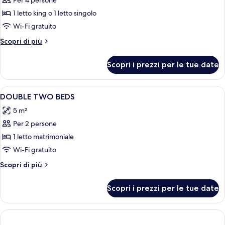
Per 4 persone
foto
per
1 letto king o 1 letto singolo
Camera
Wi-Fi gratuito
familiare
Altri
Scopri di più
dettagli
per
Scopri i prezzi per le tue date
Camera
familiare
Apri
Copriletto in piuma, una cassaforte in
8
DOUBLE TWO BEDS
tutte
5 m²
le
Per 2 persone
foto
per
1 letto matrimoniale
DOUBLE
Wi-Fi gratuito
TWO
Altri
Scopri di più
BEDS
dettagli
per
Scopri i prezzi per le tue date
DOUBLE
TWO
BEDS