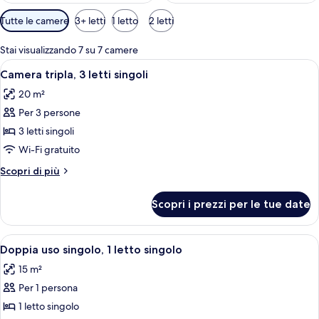
Filtri
Tutte le camere
3+ letti
1 letto
2 letti
disponibili
per
Stai visualizzando 7 su 7 camere
le
Apri
Camera d'albergo con due letti, una sc
7
Camera tripla, 3 letti singoli
camere
tutte
20 m²
le
Per 3 persone
foto
per
3 letti singoli
Camera
Wi-Fi gratuito
tripla,
Altri
Scopri di più
3
dettagli
letti
per
Scopri i prezzi per le tue date
Camera
singoli
tripla,
3
Apri
Una camera d'albergo con due letti, un 
5
letti
Doppia uso singolo, 1 letto singolo
tutte
singoli
15 m²
le
Per 1 persona
foto
per
1 letto singolo