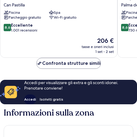
Hotel
Taurus
Can Pastilla
Palma d
Java
Park
Piscina
Spa
Piscin
Can
Palma
Parcheggio gratuito
Wi-Fi gratuito
Parche
Pastilla
de
Mallorca
8.6
8.6
Eccellente
Ecc
8,6
8,6
su
su
1.001 recensioni
730 
10,
10,
Il
206 €
Eccellente,
Eccellen
prezzo
1.001
730
tasse e oneri inclusi
attuale
1 set - 2 set
recensioni
recensio
è
206 €
Confronta strutture simili
Accedi per visualizzare gli extra e gli sconti idonei.
Prenotare conviene!
Accedi
Iscriviti gratis
Informazioni sulla zona