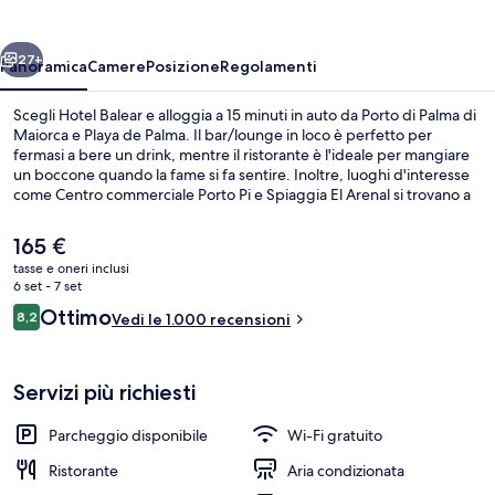
ietro
Avanti
27+
Panoramica
Camere
Posizione
Regolamenti
Scegli Hotel Balear e alloggia a 15 minuti in auto da Porto di Palma di
Maiorca e Playa de Palma. Il bar/lounge in loco è perfetto per
fermasi a bere un drink, mentre il ristorante è l'ideale per mangiare
un boccone quando la fame si fa sentire. Inoltre, luoghi d'interesse
come Centro commerciale Porto Pi e Spiaggia El Arenal si trovano a
poca distanza in auto dalla struttura. Altri viaggiatori apprezzano il
personale gentile della struttura.
Il
165 €
prezzo
tasse e oneri inclusi
attuale
6 set - 7 set
Doppia Standard | Copriletto in piuma,
è
Recensioni
Ottimo
8,2
Vedi le 1.000 recensioni
165 €
8,2 su 10
Servizi più richiesti
Parcheggio disponibile
Wi-Fi gratuito
Ristorante
Aria condizionata