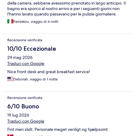
della camera, sebbene avesssimo prenotato in largo anticipo. Il
bagno era sporco al nostro arrivo e per i seguenti giorni non
l'hanno lavato quando passavano per le pulizie giornaliere.
Entrava la signora delle pulizie che rifaceva semplicemente il
Faridatou, viaggio di 6 notti
letto, ma il resto della camera rimaneva sporco. Non siamo stati
per niente contenti di questo aspetto perchè non è ammissibile
trovare capelli sugli asciugamani che dovrebbero essere puliti,
Recensione verificata
ne tantomeno sentire la puzza di muffa in doccia. Inoltre faccio
presente che manca il bidet, il servizio di cortesia comprende
10/10 Eccezionale
sapone per le mani per lavarsi e non il classico set usa e getta. La
29 mag 2026
colazione era sempre la stessa. L'unica nota positiva dell' hotel è
la cortesia del personale.
Traduci con Google
Nice front desk and great breakfast service!
Deborah, viaggio di 1 notte
Recensione verificata
6/10 Buono
19 lug 2026
Traduci con Google
Fint men slidt. Personale meget venligt og hjælpsomt