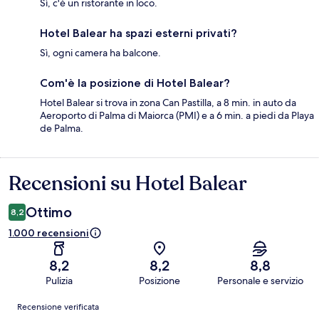
Sì, c'è un ristorante in loco.
Hotel Balear ha spazi esterni privati?
Sì, ogni camera ha balcone.
Com'è la posizione di Hotel Balear?
Hotel Balear si trova in zona Can Pastilla, a 8 min. in auto da
Aeroporto di Palma di Maiorca (PMI) e a 6 min. a piedi da Playa
de Palma.
Recensioni su Hotel Balear
Recensioni
Ottimo
8,2
1.000 recensioni
8,2
8,2
8,8
Pulizia
Posizione
Personale e servizio
Recensioni
Recensione verificata