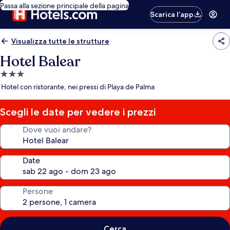
Passa alla sezione principale della pagina
Scarica l’app
Visualizza tutte le strutture
Hotel Balear
Struttura
a
Hotel con ristorante, nei pressi di Playa de Palma
3.0
stelle
Scegli le date per vedere i prezzi
Dove vuoi andare?
Date
Persone
Cerca