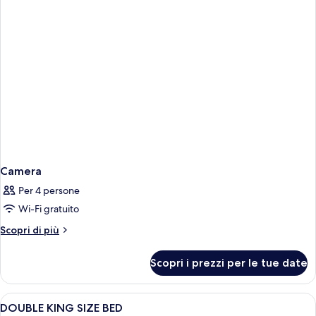
Camera
Per 4 persone
Wi-Fi gratuito
Altri
Scopri di più
dettagli
per
Scopri i prezzi per le tue date
Camera
Apri
Copriletto in piuma, una cassaforte in
8
DOUBLE KING SIZE BED