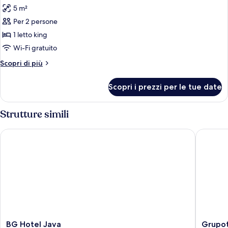
tutte
5 m²
le
Per 2 persone
foto
per
1 letto king
DOUBLE
Wi-Fi gratuito
KING
Altri
Scopri di più
SIZE
dettagli
BED
per
Scopri i prezzi per le tue date
DOUBLE
KING
SIZE
Strutture simili
BED
BG Hotel Java
Grupotel
BG
Grupote
BG Hotel Java
Grupot