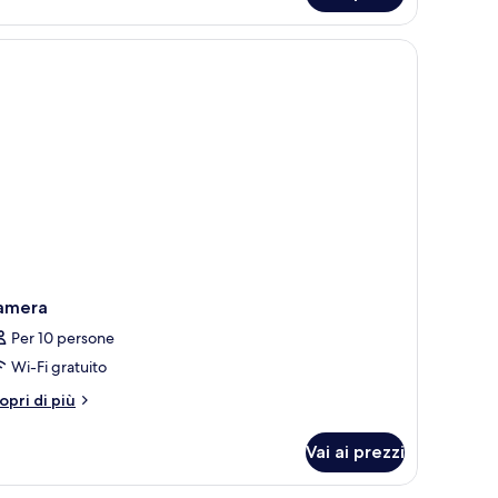
luxe,
sta
orta in vetro.
ivania con televisore, un balcone con tavolo e sedie e un divano.
ttà
amera
Per 10 persone
Wi-Fi gratuito
tri
opri di più
ttagli
r
Vai ai prezzi
amera