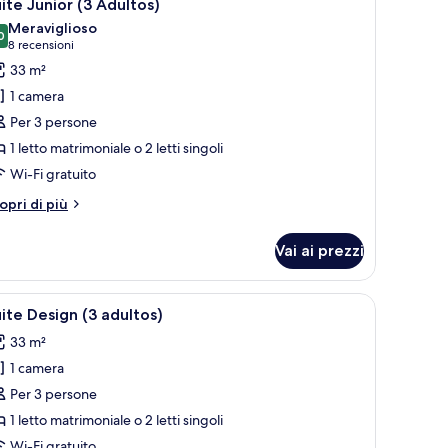
4
ite Junior (3 Adultos)
utte
Meraviglioso
0
9,0 su 10
(8
8 recensioni
oto
recensioni)
33 m²
er
1 camera
uite
Per 3 persone
unior
1 letto matrimoniale o 2 letti singoli
3
Wi-Fi gratuito
dultos)
tri
opri di più
ttagli
r
Vai ai prezzi
ite
nior
de, una scrivania, una sedia e un balcone vista edifici.
pri
Camera d'albergo con un letto, una scrivania 
5
ultos)
ite Design (3 adultos)
utte
33 m²
1 camera
oto
er
Per 3 persone
uite
1 letto matrimoniale o 2 letti singoli
esign
Wi-Fi gratuito