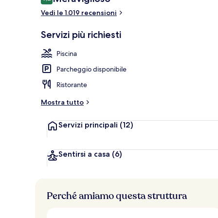
9,2 su 10
Vedi le 1.019 recensioni
2 ristoranti; 
Servizi più richiesti
Piscina
Parcheggio disponibile
Ristorante
Mostra tutto
Servizi principali
(12)
Sentirsi a casa
(6)
Perché amiamo questa struttura