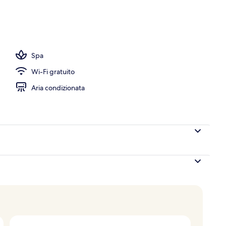
aperti a colazione, a pranzo, a cena e per il brunch
Spa
Wi-Fi gratuito
Aria condizionata