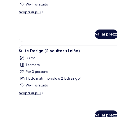
(2
Wi-Fi gratuito
adultos
Altri
Scopri di più
+
dettagli
per
1
Suite
niño)
Junior
Vai ai prezz
(2
adultos
+
Apri
Camera d'albergo con un letto,
1
5
Suite Design (2 adultos +1 niño)
tutte
niño)
33 m²
le
1 camera
foto
per
Per 3 persone
Suite
1 letto matrimoniale o 2 letti singoli
Design
Wi-Fi gratuito
(2
Altri
Scopri di più
adultos
dettagli
+1
per
Suite
niño)
Design
Vai ai prezz
(2