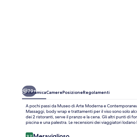
79+
Panoramica
Camere
Posizione
Regolamenti
A pochi passi da Museo di Arte Moderna e Contemporanea 
Massaggi, body wrap e trattamenti per il viso sono solo alcu
dei 2 ristoranti, serve il pranzo e la cena. Gli altri punti di
piscina e una palestra. Le recensioni dei viaggiatori lodano l
Recensioni
Meraviglioso
9,2