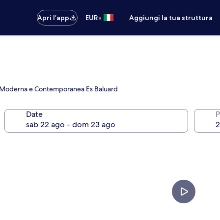
•
Apri l’app
EUR
Aggiungi la tua struttura
rte Moderna e Contemporanea Es Baluard
Date
P