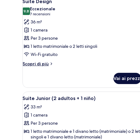
5
Suite Design
tutte
Eccezionale
le
9,8
9,8 su 10
(7
7 recensioni
foto
recensioni)
36 m²
per
1 camera
Suite
Per 3 persone
Design
1 letto matrimoniale o 2 letti singoli
Wi-Fi gratuito
Altri
Scopri di più
dettagli
per
Vai ai prezz
Suite
Design
Apri
Una camera d'albergo con un let
4
Suite Junior (2 adultos + 1 niño)
tutte
33 m²
le
1 camera
foto
per
Per 3 persone
Suite
1 letto matrimoniale e 1 divano letto (matrimoniale) o 2 let
singoli e 1 divano letto (matrimoniale)
Junior