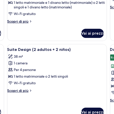
1 letto matrimoniale e 1 divano letto (matrimoniale) o 2 letti
(2
(
Al
singoli e 1 divano letto (matrimoniale)
Sc
adultos
a
de
Wi-Fi gratuito
+
pe
Su
2
Altri
Scopri di più
De
dettagli
niños)
(3
per
i
Vai ai prezzi
ad
Suite
Junior
(2
 una scrivania con televisore, un balcone con tavolo e sedie e un divano.
Apri
Camera d'albergo con un letto, una scr
A
5
adultos
Suite Design (2 adultos + 2 niños)
Do
tutte
t
+
38 m²
2
le
le
9,
niños)
1 camera
foto
f
per
p
Per 4 persone
Suite
D
1 letto matrimoniale o 2 letti singoli
Design
D
Wi-Fi gratuito
(2
vi
Altri
Scopri di più
adultos
ci
dettagli
+
per
Al
Sc
Suite
2
de
Design
pe
niños)
i
Vai ai prezzi
(2
Do