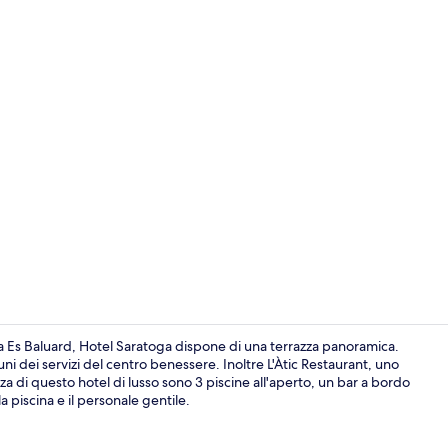
Video influe
Es Baluard, Hotel Saratoga dispone di una terrazza panoramica.
ni dei servizi del centro benessere. Inoltre L'Àtic Restaurant, uno
 forza di questo hotel di lusso sono 3 piscine all'aperto, un bar a bordo
2 bar/lounge
a piscina e il personale gentile.