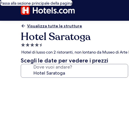
Passa alla sezione principale della pagina
Visualizza tutte le strutture
Hotel Saratoga
Struttura
a
Hotel di lusso con 2 ristoranti, non lontano da Museo di A
4.5
Scegli le date per vedere i prezzi
stelle
Dove vuoi andare?
Galleria
fotografica
per
Hotel
Saratoga