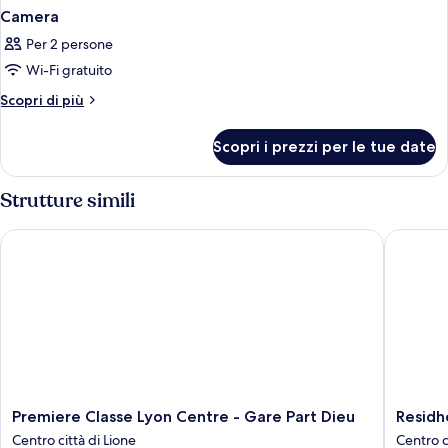
Camera
Per 2 persone
Wi-Fi gratuito
Altri
Scopri di più
dettagli
per
Scopri i prezzi per le tue date
Camera
Strutture simili
Premiere Classe Lyon Centre - Gare Part Dieu
Residhot
Premiere
Residhot
Premiere Classe Lyon Centre - Gare Part Dieu
Residh
Classe
Lyon
Centro città di Lione
Centro c