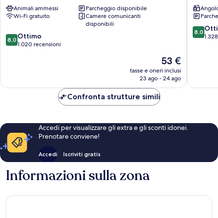
Lyon
Part
Animali ammessi
Parcheggio disponibile
Angolo
Centre
Dieu
Wi-Fi gratuito
Camere comunicanti
Parche
-
Centro
disponibili
Gare
città
8.0
Ott
8,0
8.0
Part
Ottimo
di
su
1.328
8,0
su
Dieu
1.020 recensioni
Lione
10,
10,
Centro
Ottimo,
Il
53 €
Ottimo,
città
1.328
prezzo
1.020
di
tasse e oneri inclusi
recensio
attuale
23 ago - 24 ago
recensioni
Lione
è
53 €
Confronta strutture simili
Accedi per visualizzare gli extra e gli sconti idonei.
Prenotare conviene!
Accedi
Iscriviti gratis
Informazioni sulla zona