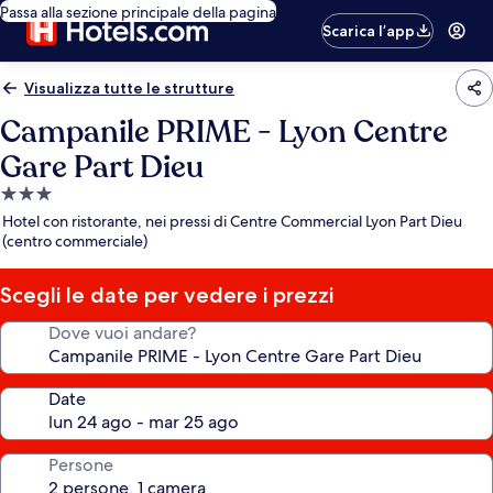
Passa alla sezione principale della pagina
Scarica l’app
Visualizza tutte le strutture
Campanile PRIME - Lyon Centre
Gare Part Dieu
Struttura
a
Hotel con ristorante, nei pressi di Centre Commercial Lyon Part Dieu
3.0
(centro commerciale)
stelle
Scegli le date per vedere i prezzi
Dove vuoi andare?
Date
Persone