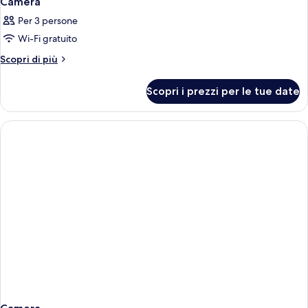
Camera
Per 3 persone
Wi-Fi gratuito
Altri
Scopri di più
dettagli
per
Scopri i prezzi per le tue date
Camera