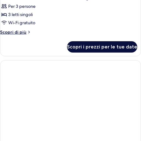
tutte
multipli
Per 3 persone
le
3 letti singoli
foto
per
Wi-Fi gratuito
Next
Altri
Scopri di più
Generation,
dettagli
per
Camera,
Scopri i prezzi per le tue date
Next
3
Generation,
letti
Camera,
singoli
3
letti
singoli