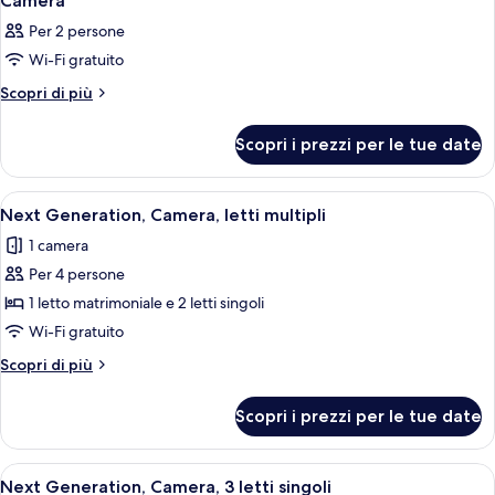
Camera
Per 2 persone
Wi-Fi gratuito
Altri
Scopri di più
dettagli
per
Scopri i prezzi per le tue date
Camera
Apri
Camera d'albergo con un letto grande,
19
Next Generation, Camera, letti multipli
tutte
1 camera
le
Per 4 persone
foto
per
1 letto matrimoniale e 2 letti singoli
Next
Wi-Fi gratuito
Generation,
Altri
Scopri di più
Camera,
dettagli
letti
per
Scopri i prezzi per le tue date
Next
multipli
Generation,
Camera,
Apri
Una camera d'albergo con un letto gr
8
letti
Next Generation, Camera, 3 letti singoli