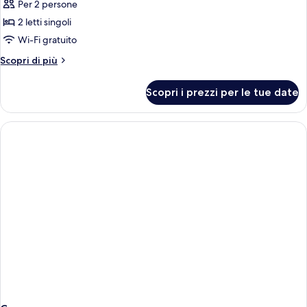
matrimoniale
Per 2 persone
foto
per
2 letti singoli
Next
Wi-Fi gratuito
Generation,
Altri
Scopri di più
Camera
dettagli
Standard,
per
Scopri i prezzi per le tue date
Next
2
Generation,
letti
Camera
singoli
Standard,
2
letti
singoli