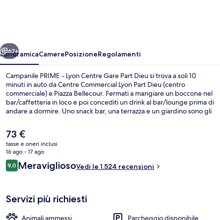
-
Lyon
Centre
ietro
Avanti
Gare
67+
Panoramica
Camere
Posizione
Regolamenti
Part
Campanile PRIME - Lyon Centre Gare Part Dieu si trova a soli 10
Dieu
minuti in auto da Centre Commercial Lyon Part Dieu (centro
commerciale) e Piazza Bellecour. Fermati a mangiare un boccone nel
bar/caffetteria in loco e poi concediti un drink al bar/lounge prima di
andare a dormire. Uno snack bar, una terrazza e un giardino sono gli
altri punti di forza della struttura. Le recensioni dei viaggiatori
menzionano il personale gentile e la posizione invidiabile. Approfitta
Il
73 €
dei mezzi pubblici nelle vicinanze: Fermata del tram di Part Dieu
prezzo
tasse e oneri inclusi
Villette Sud è a 6 min e Fermata del tram di Lyon-Thiers-Lafayette a 6
attuale
16 ago - 17 ago
min a piedi.
Biancheria da letto di alta qualità, un
è
Recensioni
Meraviglioso
9,0
Vedi le 1.524 recensioni
73 €
9,0 su 10
Servizi più richiesti
Animali ammessi
Parcheggio disponibile