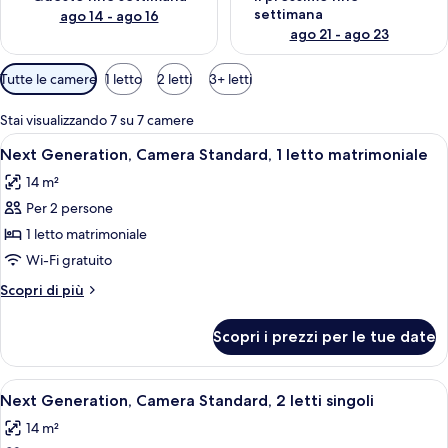
settimana
ago 14 - ago 16
ago 21 - ago 23
Filtri
Tutte le camere
1 letto
2 letti
3+ letti
disponibili
per
Stai visualizzando 7 su 7 camere
le
Apri
Camera d'albergo con un letto grande, 
12
Next Generation, Camera Standard, 1 letto matrimoniale
camere
tutte
14 m²
le
Per 2 persone
foto
per
1 letto matrimoniale
Next
Wi-Fi gratuito
Generation,
Altri
Scopri di più
Camera
dettagli
Standard,
per
Scopri i prezzi per le tue date
Next
1
Generation,
letto
Camera
Apri
Una camera d'albergo moderna con un 
matrimoniale
8
Standard,
Next Generation, Camera Standard, 2 letti singoli
tutte
1
14 m²
letto
le