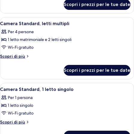
singoli
per
Scopri i prezzi per le tue date
Camera
Standard,
2
Apri
Una camera d'albergo con un letto, un
9
letti
Camera Standard, letti multipli
tutte
singoli
Per 4 persone
le
1 letto matrimoniale e 2 letti singoli
foto
per
Wi-Fi gratuito
Camera
Altri
Scopri di più
Standard,
dettagli
per
letti
Scopri i prezzi per le tue date
Camera
multipli
Standard,
letti
Apri
Camera d'albergo con un letto, un com
7
multipli
Camera Standard, 1 letto singolo
tutte
Per 1 persona
le
1 letto singolo
foto
per
Wi-Fi gratuito
Camera
Altri
Scopri di più
Standard,
dettagli
per