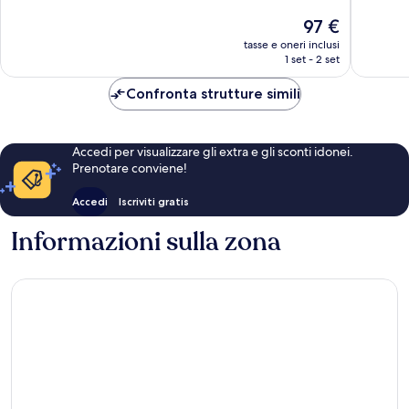
Ottimo,
Eccellen
Il
97 €
775
1.000
prezzo
tasse e oneri inclusi
recensioni
recensio
attuale
1 set - 2 set
è
97 €
Confronta strutture simili
Accedi per visualizzare gli extra e gli sconti idonei.
Prenotare conviene!
Accedi
Iscriviti gratis
Informazioni sulla zona