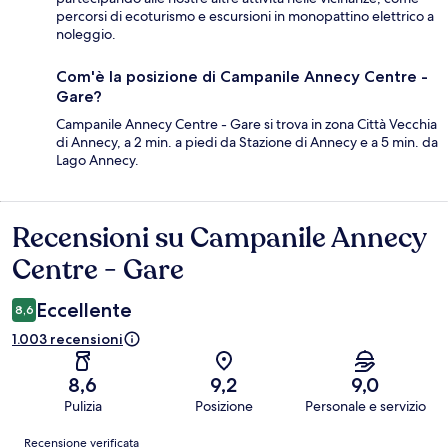
percorsi di ecoturismo e escursioni in monopattino elettrico a
noleggio.
Com'è la posizione di Campanile Annecy Centre -
Gare?
Campanile Annecy Centre - Gare si trova in zona Città Vecchia
di Annecy, a 2 min. a piedi da Stazione di Annecy e a 5 min. da
Lago Annecy.
Recensioni su Campanile Annecy
Recensioni
Centre - Gare
Eccellente
8,6
1.003 recensioni
8,6
9,2
9,0
Pulizia
Posizione
Personale e servizio
Recensioni
Recensione verificata