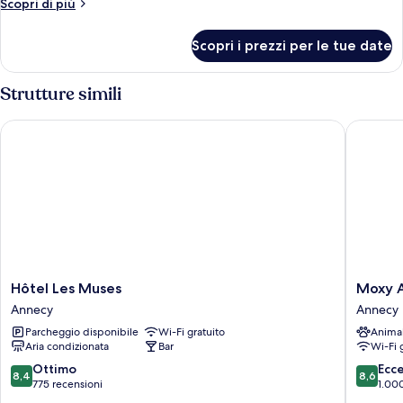
Altri
Scopri di più
communicantes)
dettagli
per
Scopri i prezzi per le tue date
Chambres
Adjacentes
(non-
Strutture simili
communicantes)
Hôtel Les Muses
Moxy An
Hôtel
Moxy
Hôtel Les Muses
Moxy 
Les
Annecy
Annecy
Annecy
Muses
Annecy
Parcheggio disponibile
Wi-Fi gratuito
Anima
Annecy
Aria condizionata
Bar
Wi-Fi 
8.4
8.6
Ottimo
Ecc
8,4
8,6
su
su
775 recensioni
1.00
10,
10,