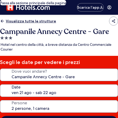
Passa alla sezione principale della pagina
Scarica l’app
Visualizza tutte le strutture
Campanile Annecy Centre - Gare
Struttura
a
Hotel nel centro della città, a breve distanza da Centro Commerciale
3.0
Courier
stelle
Scegli le date per vedere i prezzi
Dove vuoi andare?
Date
Persone