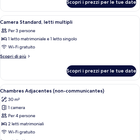
1
Scopri i prezzi per le tue date
Camera
letto
Standard,
singolo
1
Apri
Una camera d'albergo con un letto, un
7
letto
Camera Standard, letti multipli
tutte
singolo
Per 3 persone
le
1 letto matrimoniale e 1 letto singolo
foto
per
Wi-Fi gratuito
Camera
Altri
Scopri di più
Standard,
dettagli
per
letti
Scopri i prezzi per le tue date
Camera
multipli
Standard,
letti
Apri
Camera d'albergo con un letto, un com
5
multipli
Chambres Adjacentes (non-communicantes)
tutte
30 m²
le
1 camera
foto
per
Per 4 persone
Chambres
2 letti matrimoniali
Adjacentes
Wi-Fi gratuito
(non-