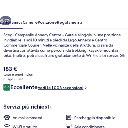
-
Gare
ietro
Avanti
77+
Panoramica
Camere
Posizione
Regolamenti
Scegli Campanile Annecy Centre - Gare e alloggia in una posizione
invidiabile, a soli 10 minuti a piedi da Lago Annecy e Centro
Commerciale Courier. Nelle vicinanze della struttura, ci sarà da
divertirsi con attività come percorsi da trekking, kayak e mountain
bike. Inoltre, potrai usufruire gratuitamente di Wi-Fi e altri servizi. Gli
altri servizi della struttura includono uno snack bar e una terrazza. I
viaggiatori apprezzano il personale gentile e il comfort generale del
Il
183 €
posto.
prezzo
tasse e oneri inclusi
attuale
31 ago - 1 set
Esterni
è
Recensioni
Eccellente
8,6
Vedi le 1.003 recensioni
183 €
8,6 su 10
Servizi più richiesti
Animali ammessi
Parcheggio disponibile
Wi-Fi gratuito
Aria condizionata