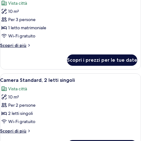
Vista città
foto
10 m²
per
Per 3 persone
Camera
Standard,
1 letto matrimoniale
1
Wi-Fi gratuito
letto
Altri
Scopri di più
matrimoniale
dettagli
(Junior
per
Scopri i prezzi per le tue date
Camera
Bed
Standard,
up
1
Apri
Una camera d'albergo con due letti, un
to
6
letto
Camera Standard, 2 letti singoli
tutte
matrimoniale
10
Vista città
(Junior
le
years)
Bed
10 m²
foto
up
per
Per 2 persone
to
Camera
10
2 letti singoli
years)
Standard,
Wi-Fi gratuito
2
Altri
Scopri di più
letti
dettagli