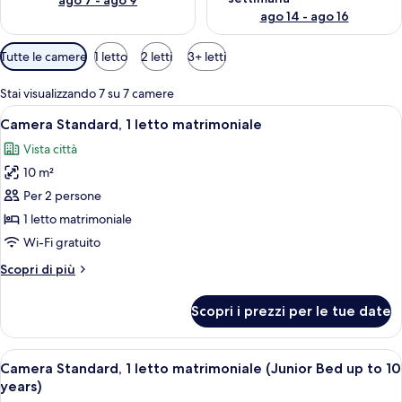
ago 7 - ago 9
ago 14 - ago 16
Filtri
Tutte le camere
1 letto
2 letti
3+ letti
disponibili
per
Stai visualizzando 7 su 7 camere
le
Apri
Una camera d'albergo con un letto, u
11
Camera Standard, 1 letto matrimoniale
camere
tutte
Vista città
le
10 m²
foto
per
Per 2 persone
Camera
1 letto matrimoniale
Standard,
Wi-Fi gratuito
1
Altri
Scopri di più
letto
dettagli
matrimoniale
per
Scopri i prezzi per le tue date
Camera
Standard,
1
Apri
Una camera d'albergo con un letto gra
7
letto
Camera Standard, 1 letto matrimoniale (Junior Bed up to 10
tutte
matrimoniale
years)
le