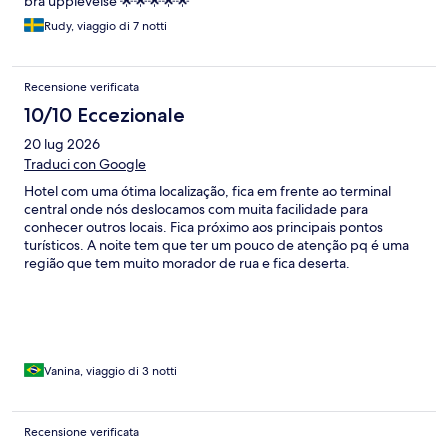
bra upplevelse 🌟🌟🌟🌟🌟
Rudy, viaggio di 7 notti
Recensione verificata
10/10 Eccezionale
20 lug 2026
Traduci con Google
Hotel com uma ótima localização, fica em frente ao terminal
central onde nós deslocamos com muita facilidade para
conhecer outros locais. Fica próximo aos principais pontos
turísticos. A noite tem que ter um pouco de atenção pq é uma
região que tem muito morador de rua e fica deserta.
Vanina, viaggio di 3 notti
Recensione verificata