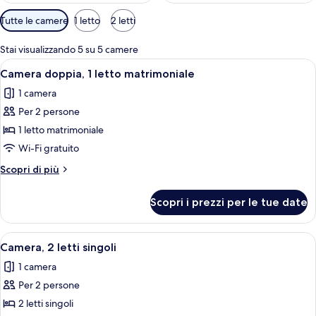
Filtri
Tutte le camere
1 letto
2 letti
disponibili
per
Stai visualizzando 5 su 5 camere
le
Apri
Una camera d'albergo con un letto, un
9
Camera doppia, 1 letto matrimoniale
camere
tutte
1 camera
le
Per 2 persone
foto
per
1 letto matrimoniale
Camera
Wi-Fi gratuito
doppia,
Altri
Scopri di più
1
dettagli
letto
per
Scopri i prezzi per le tue date
Camera
matrimoniale
doppia,
1
Apri
Una camera d'albergo con due letti, un
7
letto
Camera, 2 letti singoli
tutte
matrimoniale
1 camera
le
Per 2 persone
foto
per
2 letti singoli