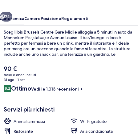
Gare
Midi
ietro
Avanti
74+
Panoramica
Camere
Posizione
Regolamenti
Scegli ibis Brussels Centre Gare Midi e alloggia a 5 minuti in auto da
Manneken Pis (statua) e Avenue Louise. Il bar/lounge in loco è
perfetto per fermasi a bere un drink, mentre il ristorante è l'ideale
per mangiare un boccone quando la fame si fa sentire. La struttura
include anche uno snack bar, una terrazza e un giardino. Le
recensioni dei viaggiatori lodano il personale gentile e la posizione
invidiabile. La struttura è a pochi passi da Fermata del tram di Gare
Il
90 €
du Midi, mentre Fermata del tram di Suède si trova a 3 min a piedi.
prezzo
tasse e oneri inclusi
attuale
31 ago - 1 set
Colazione da portar via a pagamento, s
è
Recensioni
Ottimo
8,2
Vedi le 1.013 recensioni
90 €
8,2 su 10
Servizi più richiesti
Animali ammessi
Wi-Fi gratuito
Ristorante
Aria condizionata