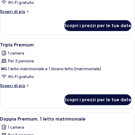
Camera,
Wi-Fi gratuito
2
Altri
Scopri di più
letti
dettagli
singoli
per
Scopri i prezzi per le tue date
Camera,
2
letti
Apri
Una moderna camera d'hotel con un le
7
singoli
Tripla Premium
tutte
1 camera
le
Per 3 persone
foto
per
1 letto matrimoniale e 1 divano letto (matrimoniale)
Tripla
Wi-Fi gratuito
Premium
Altri
Scopri di più
dettagli
per
Scopri i prezzi per le tue date
Tripla
Premium
Apri
Una camera d'albergo con un letto, un
7
Doppia Premium, 1 letto matrimoniale
tutte
1 camera
le