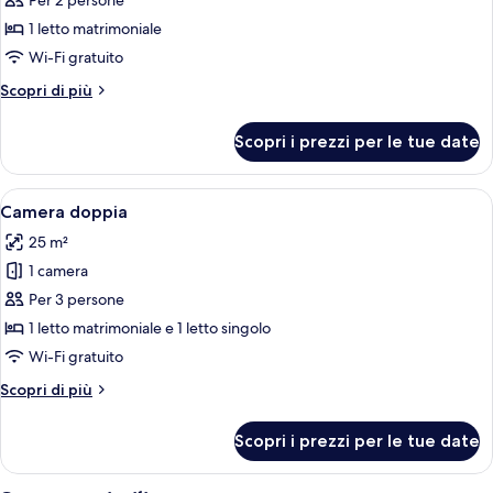
Per 2 persone
foto
per
1 letto matrimoniale
Doppia
Wi-Fi gratuito
Premium,
Altri
Scopri di più
1
dettagli
letto
per
Scopri i prezzi per le tue date
Doppia
matrimoniale
Premium,
1
Apri
Camera d'albergo con due letti, una sc
9
letto
Camera doppia
tutte
matrimoniale
25 m²
le
1 camera
foto
per
Per 3 persone
Camera
1 letto matrimoniale e 1 letto singolo
doppia
Wi-Fi gratuito
Altri
Scopri di più
dettagli
per
Scopri i prezzi per le tue date
Camera
doppia