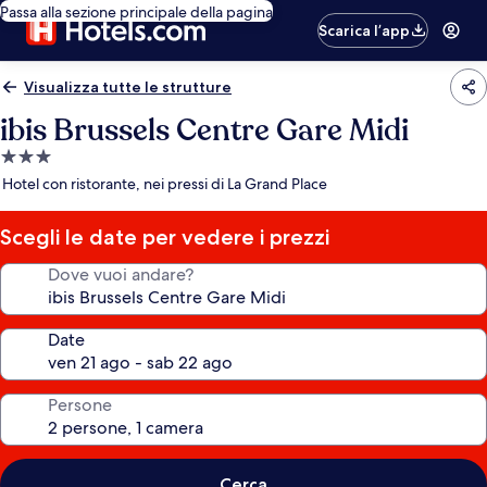
Passa alla sezione principale della pagina
Scarica l’app
Visualizza tutte le strutture
ibis Brussels Centre Gare Midi
Struttura
a
Hotel con ristorante, nei pressi di La Grand Place
3.0
stelle
Scegli le date per vedere i prezzi
Dove vuoi andare?
Date
Persone
Cerca