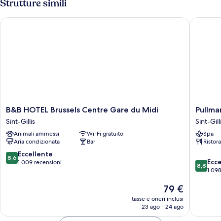
Strutture simili
B&B HOTEL Brussels Centre Gare du Midi
Pullman 
B&B
Pullman
B&B HOTEL Brussels Centre Gare du Midi
Pullma
HOTEL
Brussels
Sint-Gillis
Sint-Gill
Brussels
Centre
Animali ammessi
Wi-Fi gratuito
Spa
Centre
Midi
Aria condizionata
Bar
Ristor
Gare
Sint-
du
Gillis
8.6
Eccellente
8,6
8.8
Midi
Ecc
su
1.009 recensioni
8,8
su
Sint-
1.098
10,
10,
Gillis
Eccellente,
Il
79 €
Eccellen
1.009
prezzo
1.098
recensioni
tasse e oneri inclusi
attuale
recensio
23 ago - 24 ago
è