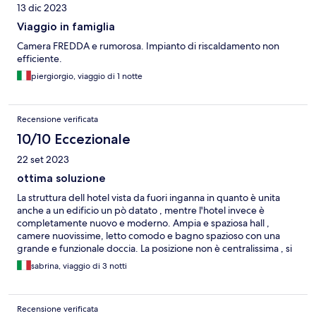
13 dic 2023
Viaggio in famiglia
Camera FREDDA e rumorosa. Impianto di riscaldamento non
efficiente.
piergiorgio, viaggio di 1 notte
Recensione verificata
10/10 Eccezionale
22 set 2023
ottima soluzione
La struttura dell hotel vista da fuori inganna in quanto è unita
anche a un edificio un pò datato , mentre l'hotel invece è
completamente nuovo e moderno. Ampia e spaziosa hall ,
camere nuovissime, letto comodo e bagno spazioso con una
grande e funzionale doccia. La posizione non è centralissima , si
trova alle spalle della stazione ferroviaria quindi comoda anche
sabrina, viaggio di 3 notti
per chi viaggia in treno. Possibilità di parcheggio libero o al
coperto a pagamento. Ottima la possibilità di utilizzare
gratuitamente le bici per raggiungere il centro in pochi minuti .
Recensione verificata
Gentilezza del personale , disponibile h24 e molto gradita