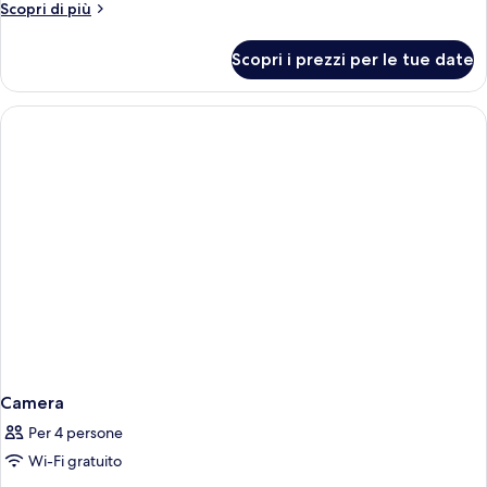
Altri
Scopri di più
dettagli
per
Scopri i prezzi per le tue date
Camera
Camera
Per 4 persone
Wi-Fi gratuito