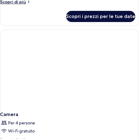
Altri
Scopri di più
dettagli
per
Scopri i prezzi per le tue date
Camera
Camera
Per 4 persone
Wi-Fi gratuito