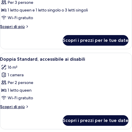
per
Per 3 persone
Camera
1 letto queen e 1 letto singolo o 3 letti singoli
tripla
Wi-Fi gratuito
Altri
Scopri di più
dettagli
per
Scopri i prezzi per le tue date
Camera
tripla
Apri
Un bagno moderno con bidet, water e
7
Doppia Standard, accessibile ai disabili
tutte
16 m²
le
1 camera
foto
per
Per 2 persone
Doppia
1 letto queen
Standard,
Wi-Fi gratuito
accessibile
Altri
Scopri di più
ai
dettagli
disabili
per
Scopri i prezzi per le tue date
Doppia
Standard,