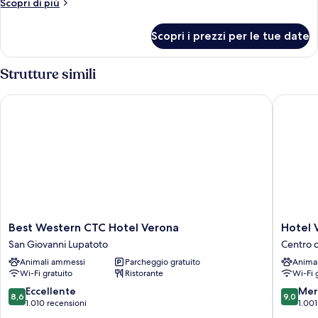
Altri
Scopri di più
dettagli
per
Scopri i prezzi per le tue date
Camera
Strutture simili
Best Western CTC Hotel Verona
Hotel Ve
Best
Hotel
Best Western CTC Hotel Verona
Hotel 
Western
Verona
San Giovanni Lupatoto
Centro 
CTC
Centro
Animali ammessi
Parcheggio gratuito
Anima
Hotel
di
Wi-Fi gratuito
Ristorante
Wi-Fi 
Verona
Verona
San
8.6
9.0
Eccellente
Mer
8,6
9,0
Giovanni
su
su
1.010 recensioni
1.001
Lupatoto
10,
10,