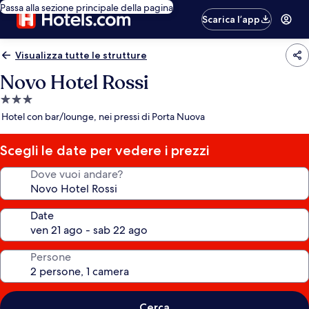
Passa alla sezione principale della pagina
Scarica l’app
Visualizza tutte le strutture
Novo Hotel Rossi
Struttura
a
Hotel con bar/lounge, nei pressi di Porta Nuova
3.0
stelle
Scegli le date per vedere i prezzi
Dove vuoi andare?
Date
Persone
Cerca