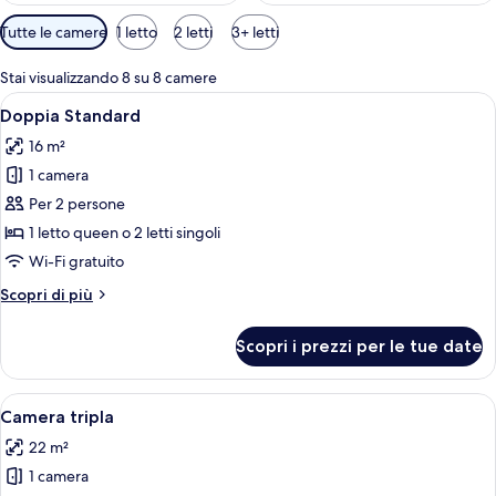
Filtri
Tutte le camere
1 letto
2 letti
3+ letti
disponibili
per
Stai visualizzando 8 su 8 camere
le
Apri
Una camera da letto moderna con un le
11
Doppia Standard
camere
tutte
16 m²
le
1 camera
foto
per
Per 2 persone
Doppia
1 letto queen o 2 letti singoli
Standard
Wi-Fi gratuito
Altri
Scopri di più
dettagli
per
Scopri i prezzi per le tue date
Doppia
Standard
Apri
Una camera d'albergo con due letti, 
7
Camera tripla
tutte
22 m²
le
1 camera
foto