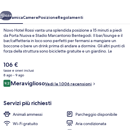
ietro
Avanti
46+
Panoramica
Camere
Posizione
Regolamenti
Novo Hotel Rossi vanta una splendida posizione a 15 minuti a piedi
da Porta Nuova e Stadio Marcantonio Bentegodi. Il bar/lounge e il
bar/caffetteria in loco sono perfetti per fermarsi a mangiare un
boccone o bere un drink prima di andare a dormire. Gli altri punti di
forza della struttura sono biciclette gratuite e un giardino. Le
recensioni dei viaggiatori lodano il personale gentile e la colazione.
Il
106 €
prezzo
tasse e oneri inclusi
attuale
8 ago - 9 ago
Hall
è
Recensioni
Meraviglioso
9,2
Vedi le 1.006 recensioni
106 €
9,2 su 10
Servizi più richiesti
Animali ammessi
Parcheggio disponibile
Wi-Fi gratuito
Aria condizionata