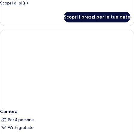
Altri
Scopri di più
dettagli
per
Scopri i prezzi per le tue date
Camera
quadrupla
Camera
Per 4 persone
Wi-Fi gratuito