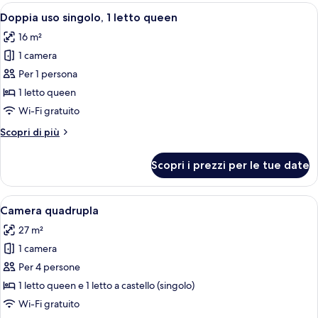
accessibile
Apri
Una camera da letto moderna con un le
9
ai
Doppia uso singolo, 1 letto queen
tutte
disabili
16 m²
le
1 camera
foto
per
Per 1 persona
Doppia
1 letto queen
uso
Wi-Fi gratuito
singolo,
Altri
Scopri di più
1
dettagli
letto
per
Scopri i prezzi per le tue date
Doppia
queen
uso
singolo,
Apri
Camera da letto moderna con un letto
5
1
Camera quadrupla
tutte
letto
27 m²
queen
le
1 camera
foto
per
Per 4 persone
Camera
1 letto queen e 1 letto a castello (singolo)
quadrupla
Wi-Fi gratuito