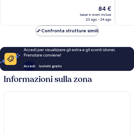
Eccellente,
Meravigl
Il
84 €
1.010
1.001
prezzo
tasse e oneri inclusi
recensioni
recensio
attuale
23 ago - 24 ago
è
84 €
Confronta strutture simili
Accedi per visualizzare gli extra e gli sconti idonei.
Prenotare conviene!
Accedi
Iscriviti gratis
Informazioni sulla zona