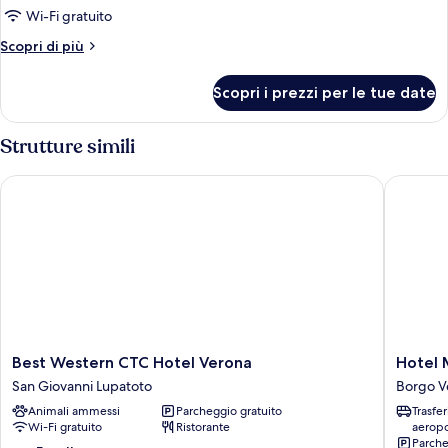
per
Wi-Fi gratuito
Double
Altri
Scopri di più
Room
dettagli
per
Scopri i prezzi per le tue date
Double
Room
Strutture simili
Best Western CTC Hotel Verona
Hotel M
Best
Hotel
Best Western CTC Hotel Verona
Hotel
Western
Maxim
San Giovanni Lupatoto
Borgo V
CTC
Borgo
Animali ammessi
Parcheggio gratuito
Trasfe
Hotel
Venezia
Wi-Fi gratuito
Ristorante
aeropo
Verona
Parche