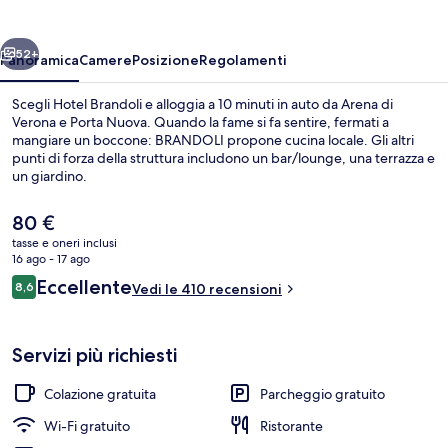
ietro
Avanti
52+
Panoramica
Camere
Posizione
Regolamenti
Scegli Hotel Brandoli e alloggia a 10 minuti in auto da Arena di
Verona e Porta Nuova. Quando la fame si fa sentire, fermati a
mangiare un boccone: BRANDOLI propone cucina locale. Gli altri
punti di forza della struttura includono un bar/lounge, una terrazza e
un giardino.
Il
80 €
prezzo
tasse e oneri inclusi
attuale
16 ago - 17 ago
Ingresso della struttura
è
Recensioni
Eccellente
8,6
Vedi le 410 recensioni
80 €
8,6 su 10
Servizi più richiesti
Colazione gratuita
Parcheggio gratuito
Wi-Fi gratuito
Ristorante