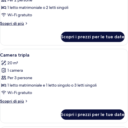
per
Per 2 persone
Camera
1 letto matrimoniale o 2 letti singoli
con
Wi-Fi gratuito
letto
Altri
Scopri di più
matrimoniale
dettagli
o
per
Scopri i prezzi per le tue date
Camera
2
con
letti
letto
Apri
Camera d'albergo con due letti, una sc
singoli
6
matrimoniale
Camera tripla
tutte
o
20 m²
2
le
letti
1 camera
foto
singoli
per
Per 3 persone
Camera
1 letto matrimoniale e 1 letto singolo o 3 letti singoli
tripla
Wi-Fi gratuito
Altri
Scopri di più
dettagli
per
Scopri i prezzi per le tue date
Camera
tripla