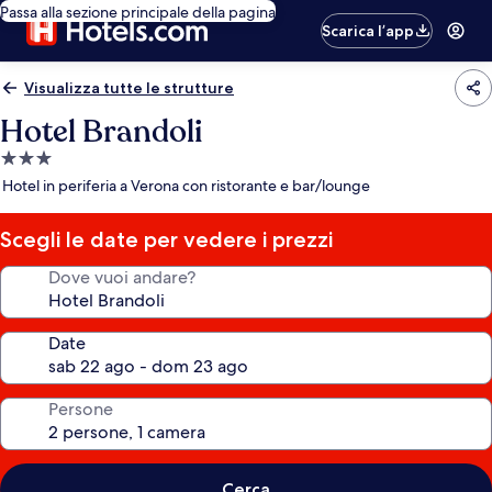
Passa alla sezione principale della pagina
Scarica l’app
Visualizza tutte le strutture
Hotel Brandoli
Struttura
a
Hotel in periferia a Verona con ristorante e bar/lounge
3.0
stelle
Scegli le date per vedere i prezzi
Dove vuoi andare?
Date
Persone
Cerca