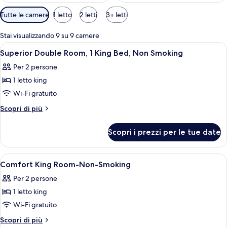
Filtri
Tutte le camere
1 letto
2 letti
3+ letti
disponibili
per
Stai visualizzando 9 su 9 camere
le
Apri
Una camera d'albergo con un letto, una
6
Superior Double Room, 1 King Bed, Non Smoking
camere
tutte
Per 2 persone
le
1 letto king
foto
per
Wi-Fi gratuito
Superior
Altri
Scopri di più
Double
dettagli
per
Room,
Scopri i prezzi per le tue date
Superior
1
Double
King
Room,
Apri
Una camera d'albergo con un letto, una
12
Bed,
1
Comfort King Room-Non-Smoking
tutte
King
Non
Per 2 persone
Bed,
le
Smoking
Non
1 letto king
foto
Smoking
per
Wi-Fi gratuito
Comfort
Altri
Scopri di più