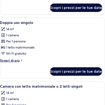
King
dettagli
per
Room-
Scopri i prezzi per le tue date
Comfort
Non-
King
Smoking
Room-
Apri
Una camera d'hotel con un letto, un c
4
Non-
Doppia uso singolo
tutte
Smoking
14 m²
le
1 camera
foto
per
Per 1 persona
Doppia
1 letto matrimoniale
uso
Wi-Fi gratuito
singolo
Altri
Scopri di più
dettagli
per
Scopri i prezzi per le tue date
Doppia
uso
singolo
Apri
Una camera d'hotel con un letto, un c
4
Camera con letto matrimoniale o 2 letti singoli
tutte
14 m²
le
1 camera
foto