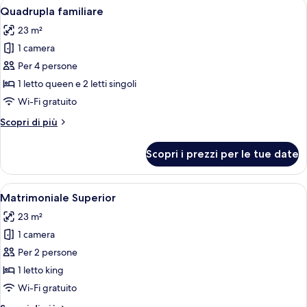
Apri
Una camera d'albergo con due letti sin
4
Quadrupla familiare
tutte
23 m²
le
1 camera
foto
per
Per 4 persone
Quadrupla
1 letto queen e 2 letti singoli
familiare
Wi-Fi gratuito
Altri
Scopri di più
dettagli
per
Scopri i prezzi per le tue date
Quadrupla
familiare
Apri
Una camera d'albergo moderna con un le
13
Matrimoniale Superior
tutte
23 m²
le
1 camera
foto
per
Per 2 persone
Matrimoniale
1 letto king
Superior
Wi-Fi gratuito