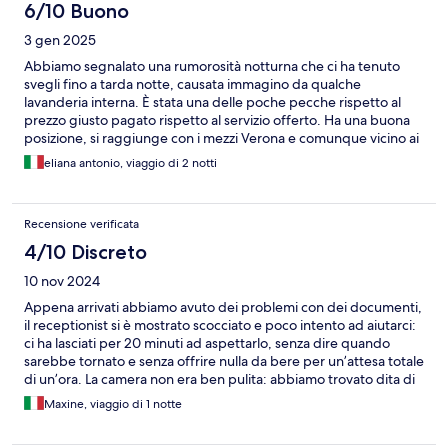
6/10 Buono
3 gen 2025
Abbiamo segnalato una rumorosità notturna che ci ha tenuto
svegli fino a tarda notte, causata immagino da qualche
lavanderia interna. È stata una delle poche pecche rispetto al
prezzo giusto pagato rispetto al servizio offerto. Ha una buona
posizione, si raggiunge con i mezzi Verona e comunque vicino ai
maggiori raccodi autostradali se si vuol usare l'auto.
eliana antonio, viaggio di 2 notti
Recensione verificata
4/10 Discreto
10 nov 2024
Appena arrivati abbiamo avuto dei problemi con dei documenti,
il receptionist si è mostrato scocciato e poco intento ad aiutarci:
ci ha lasciati per 20 minuti ad aspettarlo, senza dire quando
sarebbe tornato e senza offrire nulla da bere per un’attesa totale
di un’ora. La camera non era ben pulita: abbiamo trovato dita di
polvere sopra lampade, porte e sotto i letti, per non parlare
Maxine, viaggio di 1 notte
della griglia dell’aria. Anche la doccia era sporca: c’erano tracce
di calcare lasciate da gocce d’acqua non pulite ovunque, il che