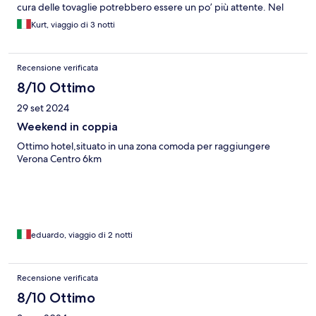
cura delle tovaglie potrebbero essere un po’ più attente. Nel
complesso, comunque, un soggiorno piacevole.
Kurt, viaggio di 3 notti
Recensione verificata
8/10 Ottimo
29 set 2024
Weekend in coppia
Ottimo hotel,situato in una zona comoda per raggiungere
Verona Centro 6km
eduardo, viaggio di 2 notti
Recensione verificata
8/10 Ottimo