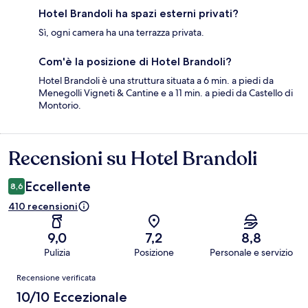
Hotel Brandoli ha spazi esterni privati?
Sì, ogni camera ha una terrazza privata.
Com'è la posizione di Hotel Brandoli?
Hotel Brandoli è una struttura situata a 6 min. a piedi da
Menegolli Vigneti & Cantine e a 11 min. a piedi da Castello di
Montorio.
Recensioni su Hotel Brandoli
Recensioni
Eccellente
8,6
410 recensioni
9,0
7,2
8,8
Pulizia
Posizione
Personale e servizio
Recensioni
Recensione verificata
10/10 Eccezionale