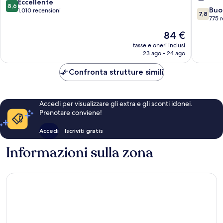
San
8.6
Eccellente
8,6
7.8
Giovanni
Buo
su
1.010 recensioni
7,8
su
Lupatoto
775 r
10,
10,
Eccellente,
Il
84 €
Buono,
1.010
prezzo
775
tasse e oneri inclusi
recensioni
attuale
23 ago - 24 ago
recensio
è
84 €
Confronta strutture simili
Accedi per visualizzare gli extra e gli sconti idonei.
Prenotare conviene!
Accedi
Iscriviti gratis
Informazioni sulla zona