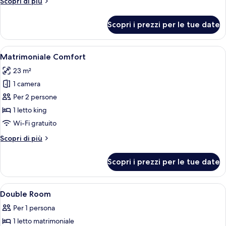
Altri
Scopri di più
dettagli
per
Scopri i prezzi per le tue date
Matrimoniale
Superior
Apri
Una camera d'albergo con un letto gra
11
Matrimoniale Comfort
tutte
23 m²
le
1 camera
foto
per
Per 2 persone
Matrimoniale
1 letto king
Comfort
Wi-Fi gratuito
Altri
Scopri di più
dettagli
per
Scopri i prezzi per le tue date
Matrimoniale
Comfort
Apri
Una cassaforte in camera, una scrivani
4
Double Room
tutte
Per 1 persona
le
1 letto matrimoniale
foto