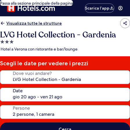
Passa alla sezione principale della pagina
Scarica l’app
Visualizza tutte le strutture
LVG Hotel Collection - Gardenia
Struttura
a
Hotel a Verona con ristorante e bar/lounge
3.0
stelle
Scegli le date per vedere i prezzi
Dove vuoi andare?
Date
Persone
Cerca