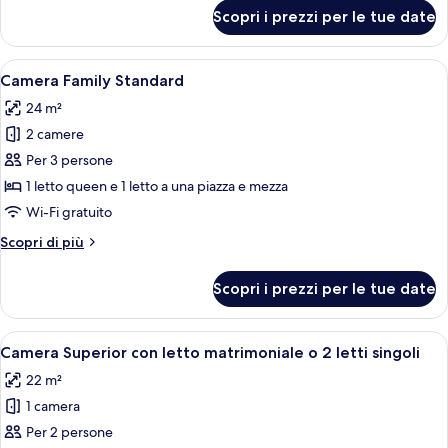
per
Scopri i prezzi per le tue date
Camera
Tripla
Standard
Apri
Una camera d'albergo con una testiera
5
Camera Family Standard
tutte
24 m²
le
2 camere
foto
per
Per 3 persone
Camera
1 letto queen e 1 letto a una piazza e mezza
Family
Wi-Fi gratuito
Standard
Altri
Scopri di più
dettagli
per
Scopri i prezzi per le tue date
Camera
Family
Standard
Apri
Una camera d'albergo con un letto gra
3
Camera Superior con letto matrimoniale o 2 letti singoli
tutte
22 m²
le
1 camera
foto
per
Per 2 persone