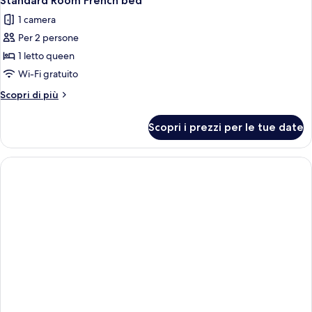
Standard Room French bed
tutte
1 camera
le
Per 2 persone
foto
per
1 letto queen
Standard
Wi-Fi gratuito
Room
Altri
Scopri di più
French
dettagli
bed
per
Scopri i prezzi per le tue date
Standard
Room
French
bed