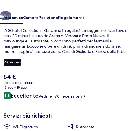
-
Gardenia
ietro
Avanti
57+
Panoramica
Camere
Posizione
Regolamenti
LVG Hotel Collection - Gardenia ti regalerà un soggiorno incantevole
a soli 10 minuti in auto da Arena di Verona e Porta Nuova. Il
bar/lounge e il ristorante in loco sono perfetti per fermarsi a
mangiare un boccone o bere un drink prima di andare a dormire.
Inoltre, luoghi d'interesse come Casa di Giulietta e Piazza delle Erbe
si trovano a poca distanza in auto dalla struttura.
VIP Access
Il
84 €
Giardino
prezzo
tasse e oneri inclusi
attuale
18 ago - 19 ago
è
Recensioni
Eccellente
8,8
Vedi le 178 recensioni
84 €
8,8 su 10
Servizi più richiesti
Wi-Fi gratuito
Ristorante