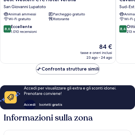
Western
Hotel
San Giovanni Lupatoto
Sud-Est
CTC
Verona
Animali ammessi
Parcheggio gratuito
Anima
Hotel
Est
Wi-Fi gratuito
Ristorante
Wi-Fi 
Verona
Sud-
San
Est
8.6
8.4
Eccellente
Ott
8,6
8,4
Giovanni
su
su
1.010 recensioni
213 r
Lupatoto
10,
10,
Eccellente,
Ottimo,
Il
84 €
1.010
213
prezzo
tasse e oneri inclusi
recensioni
recensio
attuale
23 ago - 24 ago
è
84 €
Confronta strutture simili
Accedi per visualizzare gli extra e gli sconti idonei.
Prenotare conviene!
Accedi
Iscriviti gratis
Informazioni sulla zona