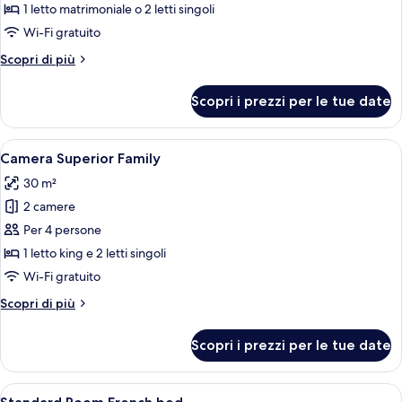
Camera
1 letto matrimoniale o 2 letti singoli
Superior
Wi-Fi gratuito
con
Altri
Scopri di più
letto
dettagli
matrimoniale
per
Scopri i prezzi per le tue date
Camera
o
Superior
2
con
Apri
Una camera d'hotel con un letto, una m
letti
4
letto
Camera Superior Family
tutte
singoli
matrimoniale
30 m²
o
le
2
2 camere
foto
letti
per
Per 4 persone
singoli
Camera
1 letto king e 2 letti singoli
Superior
Wi-Fi gratuito
Family
Altri
Scopri di più
dettagli
per
Scopri i prezzi per le tue date
Camera
Superior
Family
Apri
Una camera d'albergo con un letto, un
3