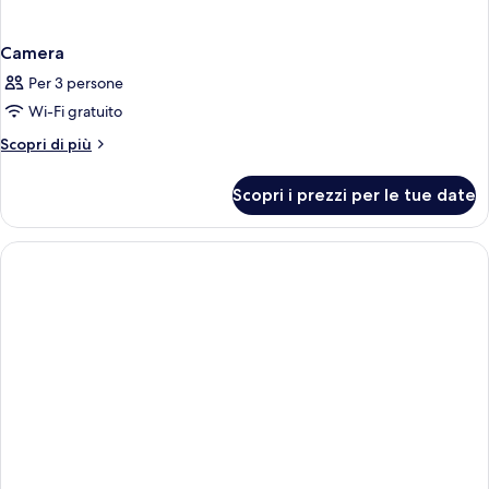
Camera
Per 3 persone
Wi-Fi gratuito
Altri
Scopri di più
dettagli
per
Scopri i prezzi per le tue date
Camera