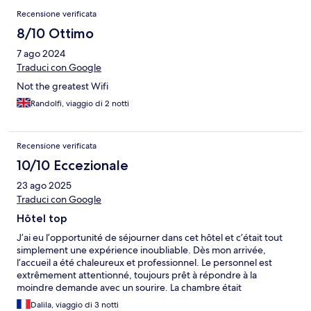
Recensione verificata
8/10 Ottimo
7 ago 2024
Traduci con Google
Not the greatest Wifi
Randolfi, viaggio di 2 notti
Recensione verificata
10/10 Eccezionale
23 ago 2025
Traduci con Google
Hôtel top
J’ai eu l’opportunité de séjourner dans cet hôtel et c’était tout
simplement une expérience inoubliable. Dès mon arrivée,
l’accueil a été chaleureux et professionnel. Le personnel est
extrêmement attentionné, toujours prêt à répondre à la
moindre demande avec un sourire. La chambre était
parfaitement propre, spacieuse et décorée avec goût. Le
Dalila, viaggio di 3 notti