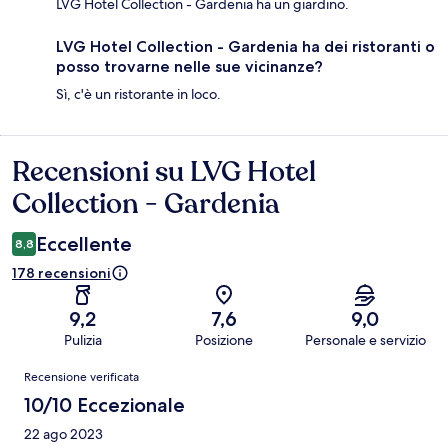
LVG Hotel Collection - Gardenia ha un giardino.
LVG Hotel Collection - Gardenia ha dei ristoranti o
posso trovarne nelle sue vicinanze?
Sì, c'è un ristorante in loco.
Recensioni su LVG Hotel
Recensioni
Collection - Gardenia
Eccellente
8,8
178 recensioni
9,2
7,6
9,0
Pulizia
Posizione
Personale e servizio
Recensioni
Recensione verificata
10/10 Eccezionale
22 ago 2023