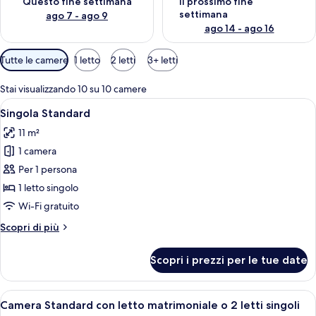
Questo fine settimana
Il prossimo fine
settimana
ago 7 - ago 9
ago 14 - ago 16
Filtri
Tutte le camere
1 letto
2 letti
3+ letti
disponibili
per
Stai visualizzando 10 su 10 camere
le
Apri
Una camera d'albergo con un letto, un
4
Singola Standard
camere
tutte
11 m²
le
1 camera
foto
per
Per 1 persona
Singola
1 letto singolo
Standard
Wi-Fi gratuito
Altri
Scopri di più
dettagli
per
Scopri i prezzi per le tue date
Singola
Standard
Apri
Una camera d'albergo con un letto, una
4
Camera Standard con letto matrimoniale o 2 letti singoli
tutte