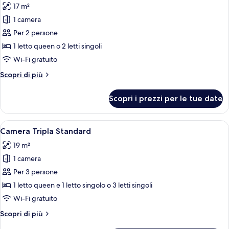
17 m²
le
1 camera
foto
per
Per 2 persone
Camera
1 letto queen o 2 letti singoli
Standard
Wi-Fi gratuito
con
Altri
Scopri di più
letto
dettagli
matrimoniale
per
Scopri i prezzi per le tue date
Camera
o
Standard
2
con
Apri
Una camera d'albergo con un letto, un 
letti
4
letto
Camera Tripla Standard
tutte
singoli
matrimoniale
19 m²
o
le
2
1 camera
foto
letti
per
Per 3 persone
singoli
Camera
1 letto queen e 1 letto singolo o 3 letti singoli
Tripla
Wi-Fi gratuito
Standard
Altri
Scopri di più
dettagli