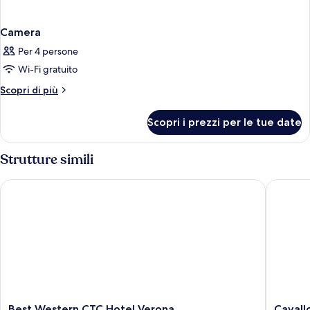
Camera
Per 4 persone
Wi-Fi gratuito
Altri
Scopri di più
dettagli
per
Scopri i prezzi per le tue date
Camera
Strutture simili
Best Western CTC Hotel Verona
Cavallo 
Best
Cavallo
Best Western CTC Hotel Verona
Cavall