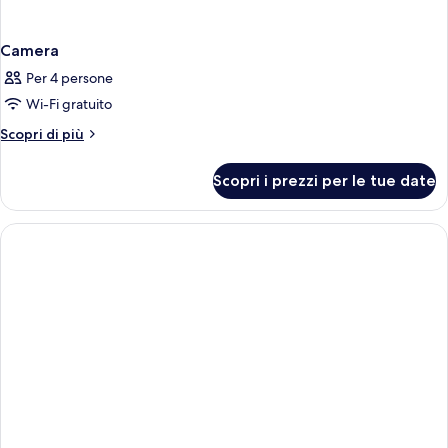
Camera
Per 4 persone
Wi-Fi gratuito
Altri
Scopri di più
dettagli
per
Scopri i prezzi per le tue date
Camera