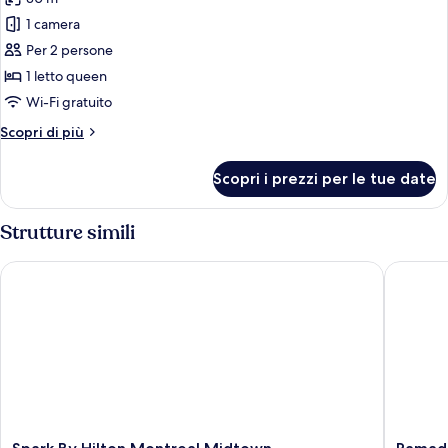
le
1 camera
foto
per
Per 2 persone
Camera
1 letto queen
Standard,
Wi-Fi gratuito
1
Altri
Scopri di più
letto
dettagli
queen
per
Scopri i prezzi per le tue date
Camera
Standard,
1
Strutture simili
letto
queen
Spark By Hilton Montreal Midtown
Ramada 
Spark
Ramada