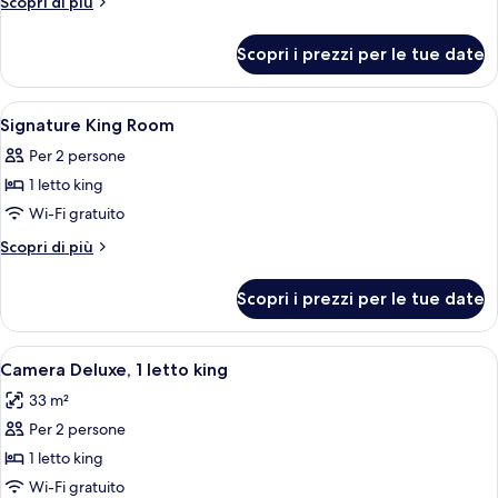
Altri
Scopri di più
Room,
dettagli
per
2
Scopri i prezzi per le tue date
Standard
Queen
Room,
Beds
2
Apri
Una camera d'albergo con un letto, un 
6
Queen
Signature King Room
tutte
Beds
Per 2 persone
le
1 letto king
foto
per
Wi-Fi gratuito
Signature
Altri
Scopri di più
King
dettagli
per
Room
Scopri i prezzi per le tue date
Signature
King
Room
Apri
Camera Deluxe, 1 letto king | Biancheri
7
Camera Deluxe, 1 letto king
tutte
33 m²
le
Per 2 persone
foto
per
1 letto king
Camera
Wi-Fi gratuito