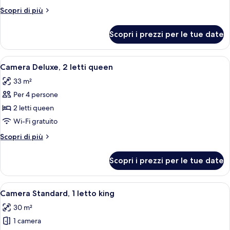
Deluxe,
Altri
Scopri di più
1
dettagli
letto
per
Scopri i prezzi per le tue date
Camera
king
Deluxe,
1
Apri
Una camera d'albergo con due letti, un
5
letto
Camera Deluxe, 2 letti queen
tutte
king
33 m²
le
Per 4 persone
foto
per
2 letti queen
Camera
Wi-Fi gratuito
Deluxe,
Altri
Scopri di più
2
dettagli
letti
per
Scopri i prezzi per le tue date
Camera
queen
Deluxe,
2
Apri
Una camera d'albergo con un letto gran
4
letti
Camera Standard, 1 letto king
tutte
queen
30 m²
le
1 camera
foto