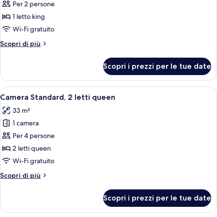
per
Per 2 persone
Camera
1 letto king
Standard,
Wi-Fi gratuito
1
Altri
Scopri di più
letto
dettagli
king
per
Scopri i prezzi per le tue date
Camera
Standard,
1
Apri
Una camera d'albergo con un letto, una
4
letto
Camera Standard, 2 letti queen
tutte
king
33 m²
le
1 camera
foto
per
Per 4 persone
Camera
2 letti queen
Standard,
Wi-Fi gratuito
2
Altri
Scopri di più
letti
dettagli
queen
per
Scopri i prezzi per le tue date
Camera
Standard,