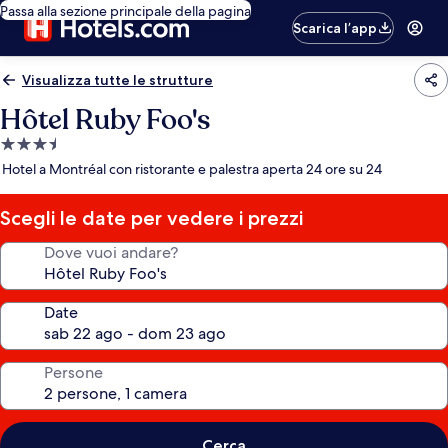
Passa alla sezione principale della pagina
Scarica l’app
Visualizza tutte le strutture
Hôtel Ruby Foo's
Struttura
a
Hotel a Montréal con ristorante e palestra aperta 24 ore su 24
3.5
stelle
Scegli le date per vedere i prezzi
Dove vuoi andare?
Date
Persone
Cerca