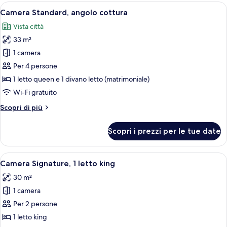
2
Apri
Una camera d'albergo con un letto, du
4
letti
Camera Standard, angolo cottura
tutte
queen
Vista città
le
33 m²
foto
per
1 camera
Camera
Per 4 persone
Standard,
1 letto queen e 1 divano letto (matrimoniale)
angolo
Wi-Fi gratuito
cottura
Altri
Scopri di più
dettagli
per
Scopri i prezzi per le tue date
Camera
Standard,
angolo
Apri
Una camera d'hotel moderna con un let
7
cottura
Camera Signature, 1 letto king
tutte
30 m²
le
1 camera
foto
per
Per 2 persone
Camera
1 letto king