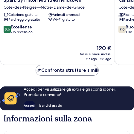
Spark By Hilton Montreal Midtown
Ramad
By
Plaza
Côte-des-Neiges—Notre-Dame-de-Grâce
Côte-d
Hilton
by
Colazione gratuita
Animali ammessi
Piscin
Montreal
Wyndh
Parcheggio gratuito
Wi-Fi gratuito
Parche
Midtown
Montrea
Côte-
Côte-
8.6
7.0
Eccellente
Buo
8,6
7,0
des-
des-
su
su
715 recensioni
1.031
Neiges
Neiges
10,
10,
—
—
Eccellente,
Buono,
Il
120 €
Notre-
Notre-
715
1.031
prezzo
Dame-
Dame-
recensioni
recensio
tasse e oneri inclusi
attuale
de-
de-
27 ago - 28 ago
è
Grâce
Grâce
120 €
Confronta strutture simili
Accedi per visualizzare gli extra e gli sconti idonei.
Prenotare conviene!
Accedi
Iscriviti gratis
Informazioni sulla zona