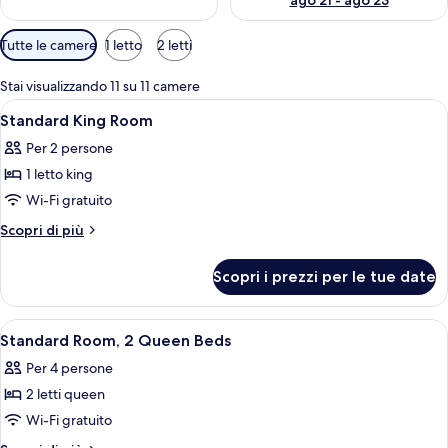
ago 21 - ago 23
Filtri
Tutte le camere
1 letto
2 letti
disponibili
per
Stai visualizzando 11 su 11 camere
le
Apri
Una camera d'albergo con un letto gr
6
Standard King Room
camere
tutte
Per 2 persone
le
1 letto king
foto
per
Wi-Fi gratuito
Standard
Altri
Scopri di più
King
dettagli
per
Room
Scopri i prezzi per le tue date
Standard
King
Room
Apri
Camera d'albergo con due letti, tappe
4
Standard Room, 2 Queen Beds
tutte
Per 4 persone
le
2 letti queen
foto
per
Wi-Fi gratuito
Standard