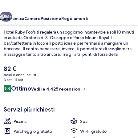
ietro
Avanti
56+
Panoramica
Camere
Posizione
Regolamenti
Hôtel Ruby Foo's ti regalerà un soggiorno incantevole a soli 10 minuti
in auto da Oratorio di S. Giuseppe e Parco Mount Royal. Il
bar/caffetteria in loco è il posto ideale per fermarsi a mangiare un
boccone. Il centro benessere, invece, ti permetterà di scegliere tra
massaggi e tanto altro ancora. Tra gli altri punti di forza della
struttura ci sono una palestra aperta giorno e notte, una sauna e un
bagno turco. Le recensioni apprezzano la posizione comoda per i
Il
82 €
mezzi pubblici: Stazione di Namur si trova a 5 min e Stazione di De la
prezzo
tasse e oneri inclusi
Savane a 9 min.
attuale
3 set - 4 set
Camera Signature, 2 letti queen | Bianc
è
Recensioni
Ottimo
8,4
Vedi le 4.425 recensioni
82 €
8,4 su 10
Servizi più richiesti
Piscina
Spa
Parcheggio gratuito
Wi-Fi gratuito