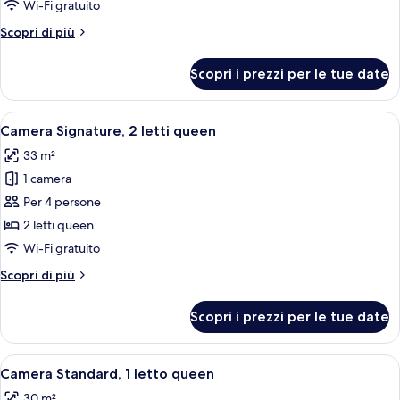
Signature,
Wi-Fi gratuito
1
Altri
Scopri di più
letto
dettagli
king
per
Scopri i prezzi per le tue date
Camera
Signature,
1
Apri
Una camera d'albergo con due letti, un
4
letto
Camera Signature, 2 letti queen
tutte
king
33 m²
le
1 camera
foto
per
Per 4 persone
Camera
2 letti queen
Signature,
Wi-Fi gratuito
2
Altri
Scopri di più
letti
dettagli
queen
per
Scopri i prezzi per le tue date
Camera
Signature,
2
Apri
Una camera d'albergo moderna con un l
4
letti
Camera Standard, 1 letto queen
tutte
queen
30 m²