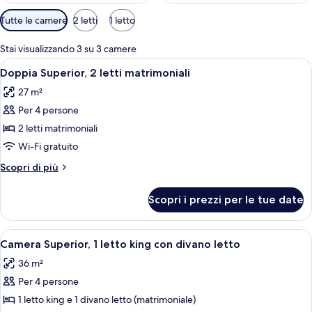
Filtri
Tutte le camere
2 letti
1 letto
disponibili
per
Stai visualizzando 3 su 3 camere
le
Apri
Una camera d'albergo con un letto, due
6
Doppia Superior, 2 letti matrimoniali
camere
tutte
27 m²
le
Per 4 persone
foto
per
2 letti matrimoniali
Doppia
Wi-Fi gratuito
Superior,
Altri
Scopri di più
2
dettagli
letti
per
Scopri i prezzi per le tue date
Doppia
matrimoniali
Superior,
2
Apri
Una camera d'albergo con un letto gran
8
letti
Camera Superior, 1 letto king con divano letto
tutte
matrimoniali
36 m²
le
Per 4 persone
foto
per
1 letto king e 1 divano letto (matrimoniale)