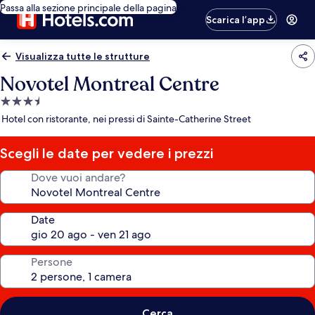
Passa alla sezione principale della pagina
Scarica l’app
Visualizza tutte le strutture
Novotel Montreal Centre
Struttura
a
Hotel con ristorante, nei pressi di Sainte-Catherine Street
3.5
stelle
Scegli le date per vedere i prezzi
Dove vuoi andare?
Date
Persone
Cerca