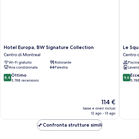
Hotel
Le
Hotel Europa, BW Signature Collection
Le Squa
Europa,
Square
Centro di Montreal
Centro 
BW
Phillips
Wi-Fi gratuito
Ristorante
Piscin
Signature
Hotel
Aria condizionata
Palestra
Lavand
Collection
And
Centro
Suites
8.4
9.6
Ottimo
Ecc
8,4
9,6
di
Centro
su
su
3.788 recensioni
5.788
Montreal
di
10,
10,
Montrea
Ottimo,
Eccezion
3.788
5.788
Il
114 €
recensioni
recensio
prezzo
tasse e oneri inclusi
attuale
12 ago - 13 ago
è
114 €
Confronta strutture simili