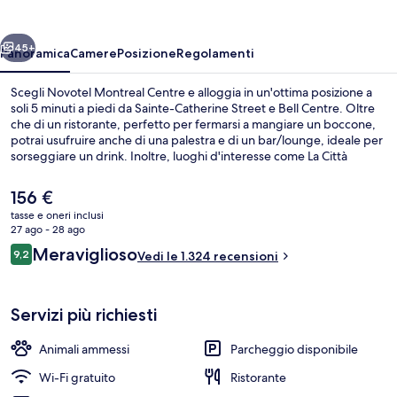
ietro
Avanti
45+
Panoramica
Camere
Posizione
Regolamenti
Scegli Novotel Montreal Centre e alloggia in un'ottima posizione a
soli 5 minuti a piedi da Sainte-Catherine Street e Bell Centre. Oltre
che di un ristorante, perfetto per fermarsi a mangiare un boccone,
potrai usufruire anche di una palestra e di un bar/lounge, ideale per
sorseggiare un drink. Inoltre, luoghi d'interesse come La Città
Sotterranea e Montreal Museum of Fine Arts si trovano a soli 10
minuti a piedi. Le recensioni dei viaggiatori menzionano il personale
Il
156 €
gentile e la posizione centrale. La struttura è una comoda base per
prezzo
tasse e oneri inclusi
spostarsi con i mezzi pubblici: Stazione di Bonaventure si trova a 9
attuale
27 ago - 28 ago
min a piedi e Stazione di Peel a 9.
Facciata della struttura
è
Recensioni
Meraviglioso
9,2
Vedi le 1.324 recensioni
156 €
9,2 su 10
Servizi più richiesti
Animali ammessi
Parcheggio disponibile
Wi-Fi gratuito
Ristorante