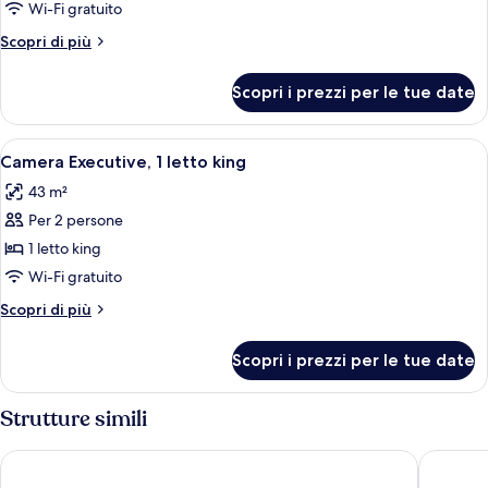
Camera
Wi-Fi gratuito
Superior,
Altri
Scopri di più
1
dettagli
letto
per
Scopri i prezzi per le tue date
Camera
king
Superior,
con
1
Apri
Camera d'albergo con un letto, una scr
divano
7
letto
Camera Executive, 1 letto king
tutte
king
letto
43 m²
con
le
divano
Per 2 persone
foto
letto
per
1 letto king
Camera
Wi-Fi gratuito
Executive,
Altri
Scopri di più
1
dettagli
letto
per
Scopri i prezzi per le tue date
Camera
king
Executive,
1
Strutture simili
letto
king
Hotel Europa, BW Signature Collection
Le Squar