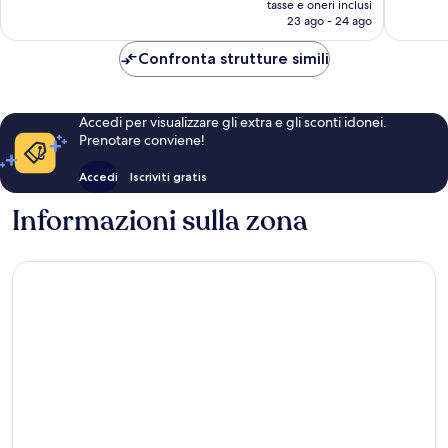
recensioni
recensio
tasse e oneri inclusi
attuale
23 ago - 24 ago
è
206 €
Confronta strutture simili
Accedi per visualizzare gli extra e gli sconti idonei.
Prenotare conviene!
Accedi
Iscriviti gratis
Informazioni sulla zona