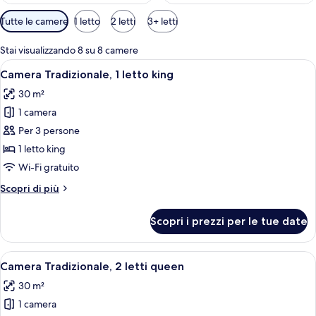
Filtri
Tutte le camere
1 letto
2 letti
3+ letti
disponibili
per
Stai visualizzando 8 su 8 camere
le
Apri
Una camera d'albergo con un letto gran
4
Camera Tradizionale, 1 letto king
camere
tutte
30 m²
le
1 camera
foto
per
Per 3 persone
Camera
1 letto king
Tradizionale,
Wi-Fi gratuito
1
Altri
Scopri di più
letto
dettagli
king
per
Scopri i prezzi per le tue date
Camera
Tradizionale,
1
Apri
Una camera d'albergo con due letti, un
6
letto
Camera Tradizionale, 2 letti queen
tutte
king
30 m²
le
1 camera
foto