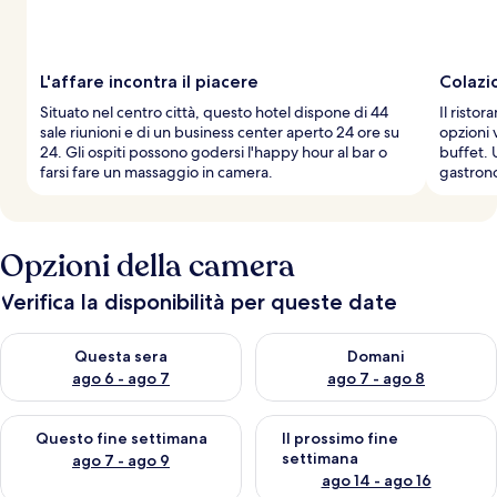
L'affare incontra il piacere
Colazi
Situato nel centro città, questo hotel dispone di 44
Il risto
sale riunioni e di un business center aperto 24 ore su
opzioni 
24. Gli ospiti possono godersi l'happy hour al bar o
buffet. 
farsi fare un massaggio in camera.
gastron
Opzioni della camera
Verifica la disponibilità per queste date
Verifica la disponibilità per questa sera, ago 6 - ago 7
Verifica la disponibilità per d
Questa sera
Domani
ago 6 - ago 7
ago 7 - ago 8
Verifica la disponibilità per questo fine settimana, ago 7 - ago
Verifica la disponibilità per il
Questo fine settimana
Il prossimo fine
settimana
ago 7 - ago 9
ago 14 - ago 16