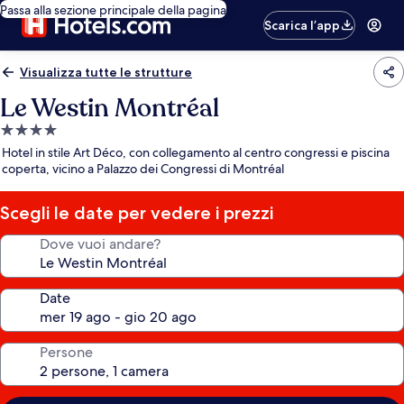
Passa alla sezione principale della pagina
Scarica l’app
Visualizza tutte le strutture
Le Westin Montréal
Struttura
a
Hotel in stile Art Déco, con collegamento al centro congressi e piscina
4.0
coperta, vicino a Palazzo dei Congressi di Montréal
stelle
Scegli le date per vedere i prezzi
Dove vuoi andare?
Date
Persone