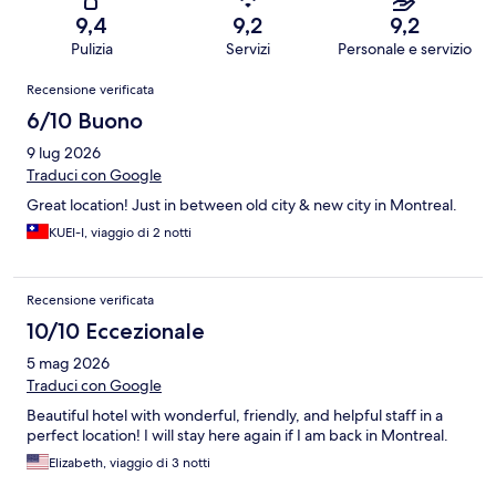
9,4
9,2
9,2
Pulizia
Servizi
Personale e servizio
Recensioni
Recensione verificata
6/10 Buono
9 lug 2026
Traduci con Google
Great location! Just in between old city & new city in Montreal.
KUEI-I, viaggio di 2 notti
Recensione verificata
10/10 Eccezionale
5 mag 2026
Traduci con Google
Beautiful hotel with wonderful, friendly, and helpful staff in a
perfect location! I will stay here again if I am back in Montreal.
Elizabeth, viaggio di 3 notti