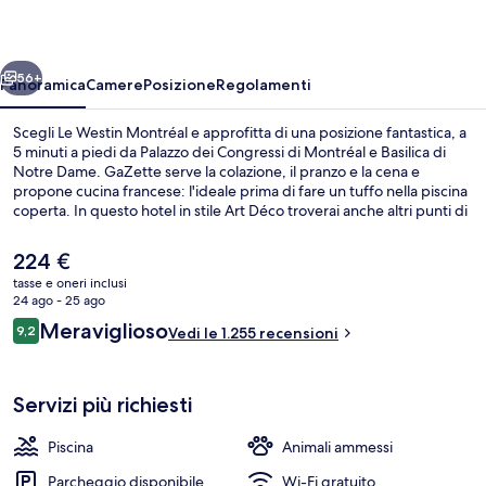
ietro
Avanti
56+
Panoramica
Camere
Posizione
Regolamenti
Scegli Le Westin Montréal e approfitta di una posizione fantastica, a
5 minuti a piedi da Palazzo dei Congressi di Montréal e Basilica di
Notre Dame. GaZette serve la colazione, il pranzo e la cena e
propone cucina francese: l'ideale prima di fare un tuffo nella piscina
coperta. In questo hotel in stile Art Déco troverai anche altri punti di
forza come come un bar/lounge, una palestra aperta giorno e notte
e una palestra. Le recensioni apprezzano la posizione comoda per i
Il
224 €
mezzi pubblici: Stazione di Square Victoria si trova a 4 min e Stazione
prezzo
tasse e oneri inclusi
di Place d'Armes a 4 min.
attuale
24 ago - 25 ago
Hall
è
Recensioni
Meraviglioso
9,2
Vedi le 1.255 recensioni
224 €
9,2 su 10
Servizi più richiesti
Piscina
Animali ammessi
Parcheggio disponibile
Wi-Fi gratuito