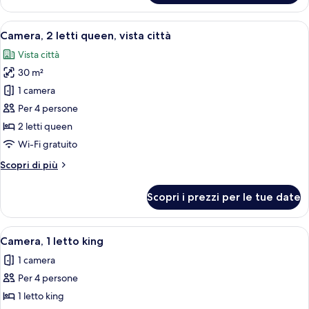
1
letto
Apri
Camera d'albergo con due letti, una scri
4
king,
Camera, 2 letti queen, vista città
tutte
vista
Vista città
città
le
30 m²
foto
per
1 camera
Camera,
Per 4 persone
2
2 letti queen
letti
Wi-Fi gratuito
queen,
Altri
Scopri di più
vista
dettagli
città
per
Scopri i prezzi per le tue date
Camera,
2
letti
Apri
Una camera d'albergo con un letto gra
3
queen,
Camera, 1 letto king
tutte
vista
1 camera
città
le
Per 4 persone
foto
per
1 letto king