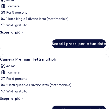
ad
le
angolo
1 camera
foto
per
Per 5 persone
Camera
1 letto king e 1 divano letto (matrimoniale)
Premium,
Wi-Fi gratuito
1
Altri
Scopri di più
letto
dettagli
king
per
Scopri i prezzi per le tue date
Camera
con
Premium,
divano
1
Apri
Un soggiorno con un divano componibil
letto
4
letto
Camera Premium, letti multipli
tutte
king
46 m²
con
le
divano
1 camera
foto
letto
per
Per 6 persone
Camera
2 letti queen e 1 divano letto (matrimoniale)
Premium,
Wi-Fi gratuito
letti
Altri
Scopri di più
multipli
dettagli
per