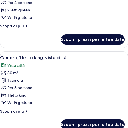
per
Per 4 persone
Camera
2 letti queen
Tradizionale,
Wi-Fi gratuito
2
Altri
Scopri di più
letti
dettagli
queen
per
Scopri i prezzi per le tue date
Camera
Tradizionale,
2
Apri
Una camera d'albergo con un letto gran
4
letti
Camera, 1 letto king, vista città
tutte
queen
Vista città
le
30 m²
foto
per
1 camera
Camera,
Per 3 persone
1
1 letto king
letto
Wi-Fi gratuito
king,
Altri
Scopri di più
vista
dettagli
città
per
Scopri i prezzi per le tue date
Camera,