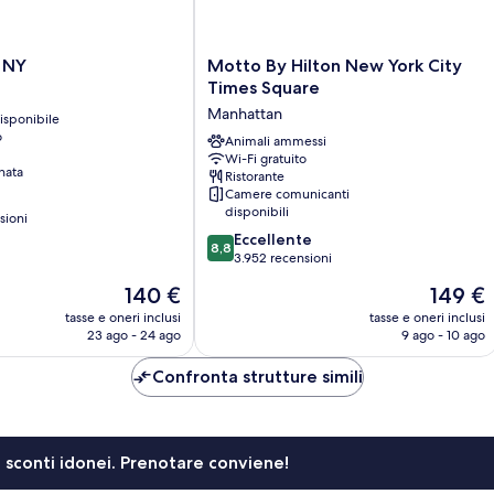
Motto
 NY
Motto By Hilton New York City
By
Times Square
Hilton
Manhattan
isponibile
New
o
York
Animali ammessi
Wi-Fi gratuito
City
nata
Ristorante
Times
Camere comunicanti
Square
disponibili
sioni
Manhattan
8.8
Eccellente
8,8
su
3.952 recensioni
10,
Il
Il
140 €
149 €
Eccellente,
prezzo
prezzo
3.952
tasse e oneri inclusi
tasse e oneri inclusi
attuale
attuale
23 ago - 24 ago
9 ago - 10 ago
recensioni
è
è
140 €
149 €
Confronta strutture simili
li sconti idonei. Prenotare conviene!