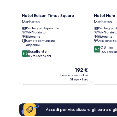
Hotel
Hotel
Hotel Edison Times Square
Hotel Henri
Edison
Henri
Manhattan
Manhattan
Times
NY
Parcheggio disponibile
Parcheggio d
Square
Manhattan
Wi-Fi gratuito
Wi-Fi gratuit
Manhattan
Ristorante
Ristorante
Camere comunicanti
Aria condizio
disponibili
8.2
Ottimo
8,2
8.6
Eccellente
su
1.004 recen
8,6
su
5.976 recensioni
10,
10,
Ottimo,
Eccellente,
1.004
Il
192 €
5.976
recensioni
prezzo
recensioni
tasse e oneri inclusi
attuale
31 ago - 1 set
è
192 €
Accedi per visualizzare gli extra e g