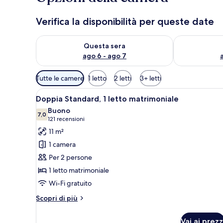
Verifica la disponibilità per queste date
Verifica la disponibilità per questa sera, ago 6 - ago
Verifica la di
Questa sera
ago 6 - ago 7
Filtri
Tutte le camere
1 letto
2 letti
3+ letti
disponibili
Apri
Camera d'albergo con parete a
per
5
Doppia Standard, 1 letto matrimoniale
tutte
le
Buono
le
7,0
camere
7,0 su 10
(121
121 recensioni
foto
recensioni)
11 m²
per
1 camera
Doppia
Per 2 persone
Standard,
1 letto matrimoniale
1
Wi-Fi gratuito
letto
matrimoniale
Altri
Scopri di più
dettagli
per
Vai ai prezz