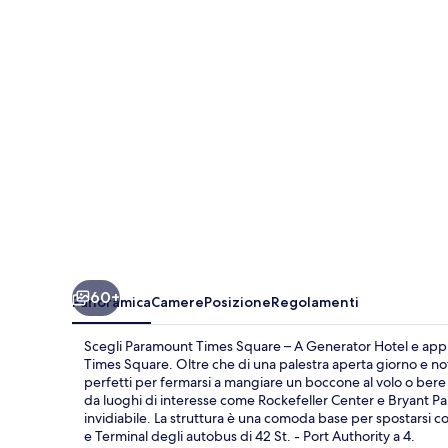
–
A
Generator
Hotel
60+
Panoramica
Camere
Posizione
Regolamenti
Scegli Paramount Times Square – A Generator Hotel e approf
Times Square. Oltre che di una palestra aperta giorno e not
perfetti per fermarsi a mangiare un boccone al volo o bere u
da luoghi di interesse come Rockefeller Center e Bryant Park
invidiabile. La struttura è una comoda base per spostarsi con 
e Terminal degli autobus di 42 St. - Port Authority a 4.