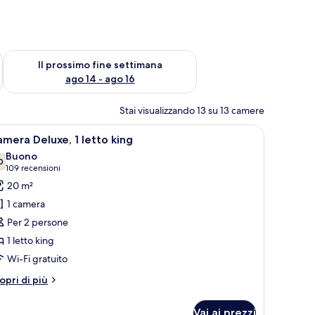
ne settimana, ago 7 - ago 9
Verifica la disponibilità per il prossimo fine settimana, ago 14 
Il prossimo fine settimana
ago 14 - ago 16
Stai visualizzando 13 su 13 camere
 telefono.
dia, una scrivania con una lampada, un quadro e una finestra con tende.
pri
Un letto rifatto con due cuscini, un comodino
6
mera Deluxe, 1 letto king
utte
Buono
0
7,0 su 10
(109
109 recensioni
oto
recensioni)
20 m²
er
1 camera
amera
Per 2 persone
eluxe,
1 letto king
Wi-Fi gratuito
etto
ing
tri
opri di più
ttagli
r
Vai ai prezzi