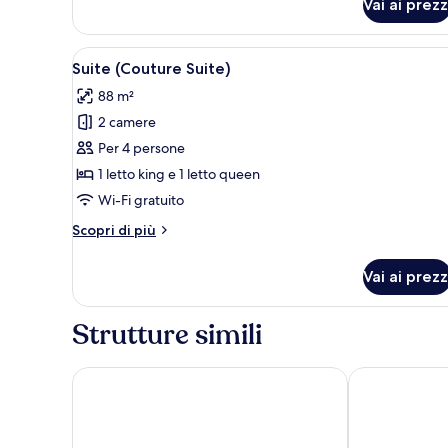
Classic
Vai ai prezz
Apri
Un soggiorno moderno con un di
8
Suite (Couture Suite)
tutte
88 m²
le
2 camere
foto
per
Per 4 persone
Suite
1 letto king e 1 letto queen
(Couture
Wi-Fi gratuito
Suite)
Altri
Scopri di più
dettagli
per
Vai ai prezz
Suite
(Couture
Suite)
Strutture simili
Hotel Edison Times Square
Hotel Henri 