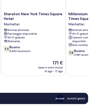
Sheraton
Millennium
Sheraton New York Times Square
Millennium Hotel B
New
Hotel
Hotel
Times Square
York
Broadway
Manhattan
Manhattan
Times
Times
Square
Animali ammessi
Square
Animali ammessi
Parcheggio disponibile
Wi-Fi gratuito
Hotel
Manhattan
Wi-Fi gratuito
Camere comunicanti
Manhattan
Ristorante
disponibili
Aria condizionata
7.4
Buono
7,4
7.8
Buono
su
8.844 recensioni
7,8
su
6.981 recensioni
10,
10,
Buono,
Il
171 €
Buono,
8.844
prezzo
6.981
tasse e oneri inclusi
t
recensioni
attuale
16 ago - 17 ago
recensioni
è
171 €
Accedi
Iscriviti gratis