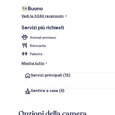
Recensioni
Buono
7,6
7,6 su 10
Vedi le 3.046 recensioni
Hall
Servizi più richiesti
Animali ammessi
Ristorante
Palestra
Mostra tutto
Servizi principali
(12)
Sentirsi a casa
(6)
Opzioni della camera