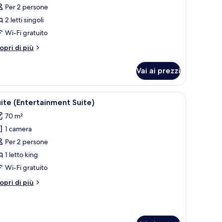
er
Per 2 persone
oppia
2 letti singoli
uperior
Wi-Fi gratuito
tri
opri di più
ttagli
r
Vai ai prezzi
ppia
perior
oderna con letti a castello, mobili contenitori in legno e un pavimento a di
pri
Un soggiorno moderno con un divano componib
8
ite (Entertainment Suite)
utte
70 m²
1 camera
oto
er
Per 2 persone
uite
1 letto king
Entertainment
Wi-Fi gratuito
uite)
tri
opri di più
ttagli
r
ite
ntertainment