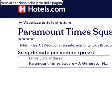
Passa alla sezione principale della pagina
Visualizza tutte le strutture
Paramount Times Squar
Struttura
a
Hotel in stile Art Déco con ristorante, non lontano da Broad
4.0
Scegli le date per vedere i prezzi
stelle
Dove vuoi andare?
Galleria
fotografica
per
Paramount
Times
Square