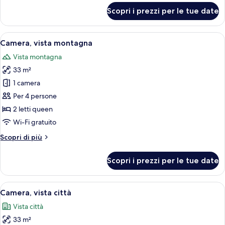
città
per
Scopri i prezzi per le tue date
Camera,
1
letto
Apri
Camera d'albergo con due letti, una scri
6
king,
Camera, vista montagna
tutte
vista
Vista montagna
città
le
33 m²
foto
per
1 camera
Camera,
Per 4 persone
vista
2 letti queen
montagna
Wi-Fi gratuito
Altri
Scopri di più
dettagli
per
Scopri i prezzi per le tue date
Camera,
vista
montagna
Apri
Una vista notturna di una città con u
5
Camera, vista città
tutte
Vista città
le
33 m²
foto