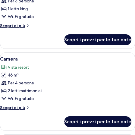
per
Per 3 persone
Camera
1 letto king
Wi-Fi gratuito
Altri
Scopri di più
dettagli
per
Scopri i prezzi per le tue date
Camera
Apri
Una camera d'albergo con due letti, u
5
Camera
tutte
Vista resort
le
46 m²
foto
per
Per 4 persone
Camera
2 letti matrimoniali
Wi-Fi gratuito
Altri
Scopri di più
dettagli
per
Scopri i prezzi per le tue date
Camera