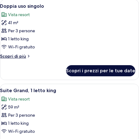
Apri
Camera d'albergo moderna con un letto
6
Doppia uso singolo
tutte
Vista resort
le
41 m²
foto
per
Per 3 persone
Doppia
1 letto king
uso
Wi-Fi gratuito
singolo
Altri
Scopri di più
dettagli
per
Scopri i prezzi per le tue date
Doppia
uso
singolo
Apri
Suite Grand, 1 letto king | Vista dalla 
6
Suite Grand, 1 letto king
tutte
Vista resort
le
59 m²
foto
per
Per 3 persone
Suite
1 letto king
Grand,
Wi-Fi gratuito
1