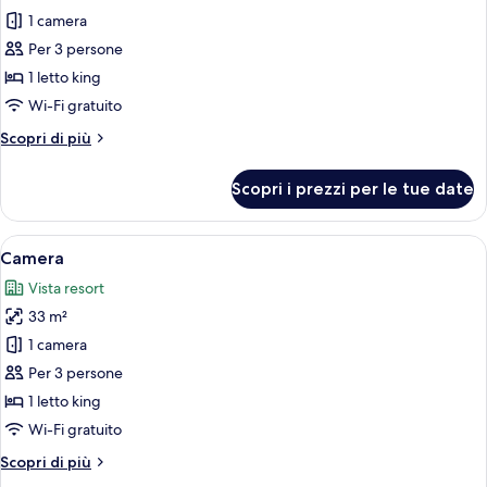
le
1 camera
foto
per
Per 3 persone
Camera
1 letto king
Wi-Fi gratuito
Altri
Scopri di più
dettagli
per
Scopri i prezzi per le tue date
Camera
Apri
Una camera d'hotel moderna con un le
6
Camera
tutte
Vista resort
le
33 m²
foto
per
1 camera
Camera
Per 3 persone
1 letto king
Wi-Fi gratuito
Altri
Scopri di più
dettagli