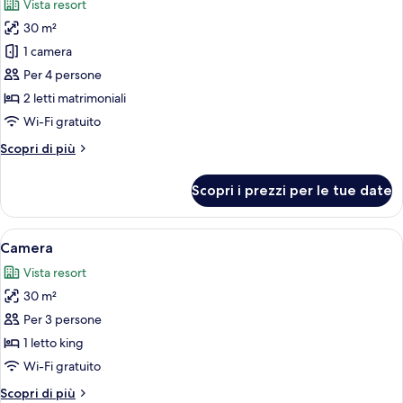
Vista resort
le
30 m²
foto
per
1 camera
Camera
Per 4 persone
2 letti matrimoniali
Wi-Fi gratuito
Altri
Scopri di più
dettagli
per
Scopri i prezzi per le tue date
Camera
Apri
Una camera d'albergo con un letto, un 
6
Camera
tutte
Vista resort
le
30 m²
foto
per
Per 3 persone
Camera
1 letto king
Wi-Fi gratuito
Altri
Scopri di più