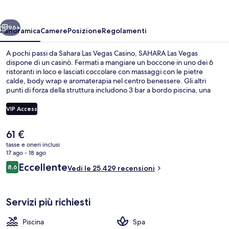
ietro
Avanti
96+
Panoramica
Camere
Posizione
Regolamenti
A pochi passi da Sahara Las Vegas Casino, SAHARA Las Vegas
dispone di un casinò. Fermati a mangiare un boccone in uno dei 6
ristoranti in loco e lasciati coccolare con massaggi con le pietre
calde, body wrap e aromaterapia nel centro benessere. Gli altri
punti di forza della struttura includono 3 bar a bordo piscina, una
palestra e una piscina stagionale all'aperto. Le recensioni dei
viaggiatori menzionano la piscina e il personale gentile. I mezzi
VIP Access
pubblici sono a poca distanza: Stazione della monorotaia di SAHARA
Las Vegas è a 9 min a piedi.
Il
61 €
Piscina stagionale all'aperto, cabanas
prezzo
tasse e oneri inclusi
attuale
17 ago - 18 ago
è
Recensioni
Eccellente
8,6
Vedi le 25.429 recensioni
61 €
8,6 su 10
Servizi più richiesti
Piscina
Spa