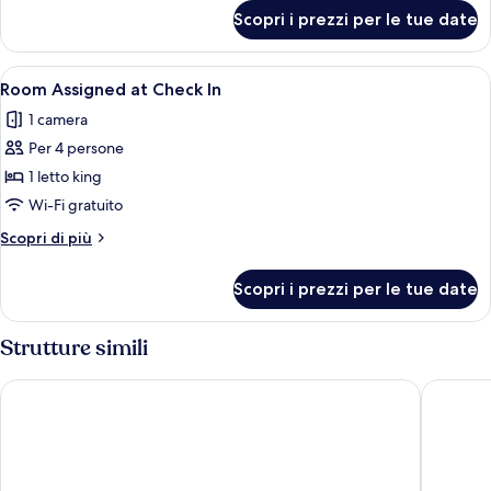
per
Scopri i prezzi per le tue date
Marra
Style
Queens
Apri
Una camera d'hotel moderna con un le
7
City
Room Assigned at Check In
tutte
View
1 camera
le
Per 4 persone
foto
per
1 letto king
Room
Wi-Fi gratuito
Assigned
Altri
Scopri di più
at
dettagli
Check
per
Scopri i prezzi per le tue date
Room
In
Assigned
at
Strutture simili
Check
In
Excalibur Hotel & Casino
Circus C