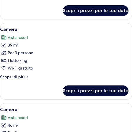
dettagli
per
Scopri i prezzi per le tue date
Camera
Apri
Una moderna camera d'albergo con un 
6
Camera
tutte
Vista resort
le
39 m²
foto
per
Per 3 persone
Camera
1 letto king
Wi-Fi gratuito
Altri
Scopri di più
dettagli
per
Scopri i prezzi per le tue date
Camera
Apri
Una camera d'albergo con un letto gran
6
Camera
tutte
Vista resort
le
46 m²
foto