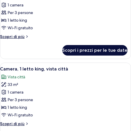
per
1 camera
Camera,
Per 3 persone
1
1 letto king
letto
Wi-Fi gratuito
king,
Altri
Scopri di più
vista
dettagli
montagna
per
Scopri i prezzi per le tue date
Camera,
1
letto
Apri
Una vista notturna di una città con u
6
king,
Camera, 1 letto king, vista città
tutte
vista
Vista città
montagna
le
33 m²
foto
per
1 camera
Camera,
Per 3 persone
1
1 letto king
letto
Wi-Fi gratuito
king,
Altri
Scopri di più
vista
dettagli