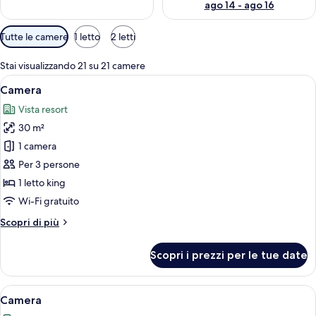
ago 14 - ago 16
Filtri
Tutte le camere
1 letto
2 letti
disponibili
per
Stai visualizzando 21 su 21 camere
le
Apri
Una camera d'hotel con un letto grande
5
Camera
camere
tutte
Vista resort
le
30 m²
foto
per
1 camera
Camera
Per 3 persone
1 letto king
Wi-Fi gratuito
Altri
Scopri di più
dettagli
per
Scopri i prezzi per le tue date
Camera
Apri
Biancheria da letto ipoallergenica, un
4
Camera
tutte