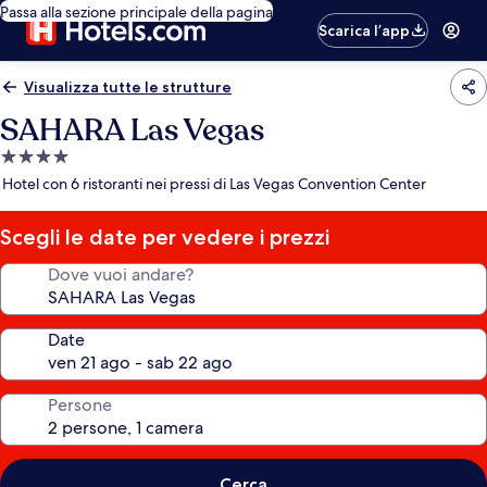
Passa alla sezione principale della pagina
Scarica l’app
Visualizza tutte le strutture
SAHARA Las Vegas
Struttura
a
Hotel con 6 ristoranti nei pressi di Las Vegas Convention Center
4.0
stelle
Scegli le date per vedere i prezzi
Dove vuoi andare?
Date
Persone
Cerca