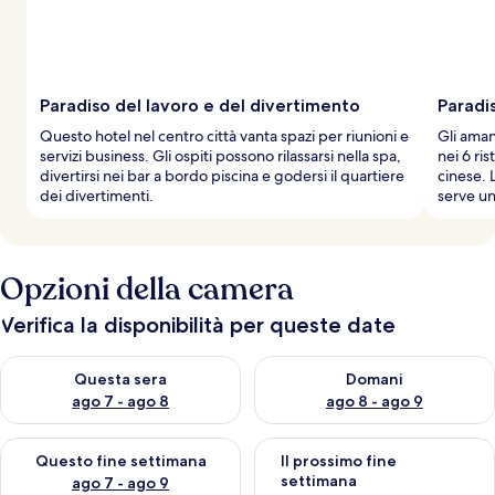
Paradiso del lavoro e del divertimento
Paradi
Questo hotel nel centro città vanta spazi per riunioni e
Gli aman
servizi business. Gli ospiti possono rilassarsi nella spa,
nei 6 ri
divertirsi nei bar a bordo piscina e godersi il quartiere
cinese. L
dei divertimenti.
serve un
Opzioni della camera
Verifica la disponibilità per queste date
Verifica la disponibilità per questa sera, ago 7 - ago 8
Verifica la disponibilità per d
Questa sera
Domani
ago 7 - ago 8
ago 8 - ago 9
Verifica la disponibilità per questo fine settimana, ago 7 - ago
Verifica la disponibilità per il
Questo fine settimana
Il prossimo fine
settimana
ago 7 - ago 9