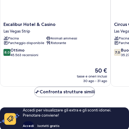
Excalibur
Circus
Excalibur Hotel & Casino
Circus
Hotel
Circus
Las Vegas Strip
Las Vega
&
Hotel,
Piscina
Animali ammessi
Piscin
Casino
Casino
Parcheggio disponibile
Ristorante
Parche
Las
&
Vegas
Theme
8.0
7.0
Ottimo
Buo
8,0
7,0
Strip
Park
su
su
45.563 recensioni
35.2
Las
10,
10,
Vegas
Ottimo,
Buono,
Il
50 €
Strip
45.563
35.275
prezzo
recensioni
recensio
tasse e oneri inclusi
attuale
30 ago - 31 ago
è
50 €
Confronta strutture simili
Accedi per visualizzare gli extra e gli sconti idonei.
Prenotare conviene!
Accedi
Iscriviti gratis