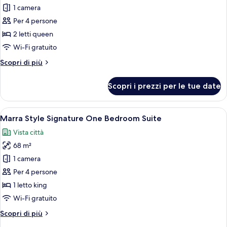
per
1 camera
Camera,
Per 4 persone
vista
2 letti queen
città
Wi-Fi gratuito
Altri
Scopri di più
dettagli
per
Scopri i prezzi per le tue date
Camera,
vista
città
Apri
Una moderna camera d'albergo con un le
5
Marra Style Signature One Bedroom Suite
tutte
Vista città
le
68 m²
foto
per
1 camera
Marra
Per 4 persone
Style
1 letto king
Signature
Wi-Fi gratuito
One
Altri
Scopri di più
Bedroom
dettagli