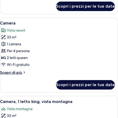
per
Scopri i prezzi per le tue date
Camera
Apri
Camera d'albergo con due letti, una scri
5
Camera
tutte
Vista resort
le
33 m²
foto
per
1 camera
Camera
Per 4 persone
2 letti queen
Wi-Fi gratuito
Altri
Scopri di più
dettagli
per
Scopri i prezzi per le tue date
Camera
Apri
Una camera d'hotel moderna con un le
7
Camera, 1 letto king, vista montagna
tutte
Vista montagna
le
33 m²
foto