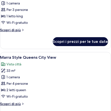
per
1 camera
Marra
Per 3 persone
Style
1 letto king
King
Wi-Fi gratuito
City
Altri
Scopri di più
View
dettagli
per
Scopri i prezzi per le tue date
Marra
Style
King
Apri
Paesaggio urbano notturno con grattacie
4
City
Marra Style Queens City View
tutte
View
Vista città
le
33 m²
foto
per
1 camera
Marra
Per 4 persone
Style
2 letti queen
Queens
Wi-Fi gratuito
City
Altri
Scopri di più
View
dettagli