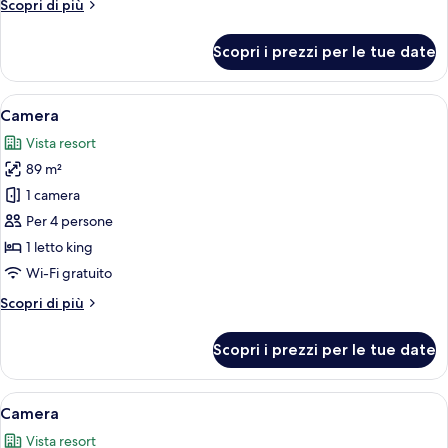
Altri
Scopri di più
letto
dettagli
king
per
Scopri i prezzi per le tue date
Suite
Grand,
1
Apri
Una camera da letto moderna con un le
5
letto
Camera
tutte
king
Vista resort
le
89 m²
foto
per
1 camera
Camera
Per 4 persone
1 letto king
Wi-Fi gratuito
Altri
Scopri di più
dettagli
per
Scopri i prezzi per le tue date
Camera
Apri
Camera d'albergo moderna con un letto
6
Camera
tutte
Vista resort