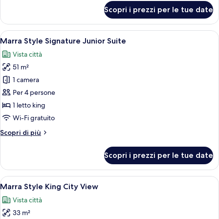
Suite
per
Scopri i prezzi per le tue date
Marra
Style
Signature
Apri
Una camera d'albergo con un letto grand
5
One
Marra Style Signature Junior Suite
tutte
Bedroom
Vista città
Suite
le
51 m²
foto
per
1 camera
Marra
Per 4 persone
Style
1 letto king
Signature
Wi-Fi gratuito
Junior
Altri
Scopri di più
Suite
dettagli
per
Scopri i prezzi per le tue date
Marra
Style
Signature
Apri
Paesaggio urbano notturno con grattacie
5
Junior
Marra Style King City View
tutte
Suite
Vista città
le
33 m²
foto