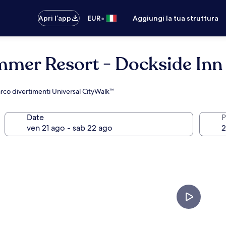
•
Apri l’app
EUR
Aggiungi la tua struttura
mmer Resort - Dockside Inn
arco divertimenti Universal CityWalk™
Date
P