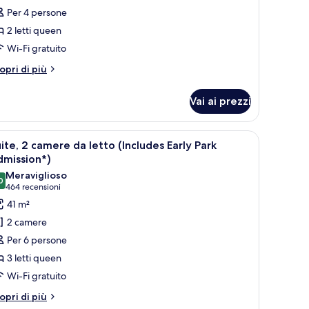
recensione)
Per 4 persone
2 letti queen
Wi-Fi gratuito
tri
opri di più
ttagli
r
Vai ai prezzi
andard
oom
th
ivania, una sedia e una televisione.
pri
Una camera d'albergo con un letto, una scrivan
7
wo
ite, 2 camere da letto (Includes Early Park
utte
ueen
dmission*)
ds
Meraviglioso
0
oto
9,0 su 10
(464
464 recensioni
er
recensioni)
41 m²
ite,
2 camere
Per 6 persone
amere
3 letti queen
a
Wi-Fi gratuito
etto
Includes
tri
opri di più
ttagli