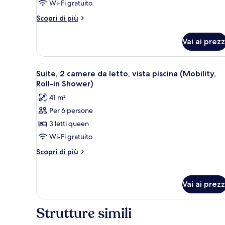
Wi-Fi gratuito
da
letto,
Altri
Scopri di più
vista
dettagli
per
piscina
Vai ai prezz
Suite,
(Hearing)
2
camere
Apri
Una camera d'albergo con due le
8
da
Suite, 2 camere da letto, vista piscina (Mobility,
tutte
letto,
Roll-in Shower)
vista
le
41 m²
piscina
foto
(Hearing)
Per 6 persone
per
3 letti queen
Suite,
2
Wi-Fi gratuito
camere
Altri
Scopri di più
da
dettagli
per
letto,
Suite,
vista
Vai ai prezz
2
piscina
camere
(Mobility,
da
Strutture simili
letto,
Roll-
vista