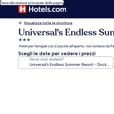
Passa alla sezione principale della pagina
Visualizza tutte le strutture
Universal's Endless Su
Struttura
a
Hotel per famiglie con 2 piscine all'aperto, non lontano da P
3.0
Scegli le date per vedere i prezzi
stelle
Dove vuoi andare?
Galleria
fotografica
per
Universal's
Endless
Summer