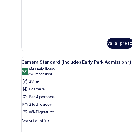
Vai ai prezz
Apri
Camera d'albergo con due letti,
5
Camera Standard (Includes Early Park Admission*)
tutte
Meraviglioso
le
9,0
9,0 su 10
(828
828 recensioni
foto
recensioni)
29 m²
per
1 camera
Camera
Per 4 persone
Standard
2 letti queen
(Includes
Wi-Fi gratuito
Early
Park
Altri
Scopri di più
Admission*)
dettagli
per