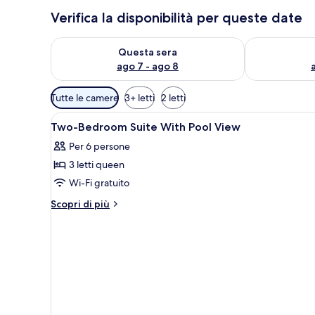
Verifica la disponibilità per queste date
Verifica la disponibilità per questa sera, ago 7 - ago
Verifica la di
Questa sera
ago 7 - ago 8
Filtri
Tutte le camere
3+ letti
2 letti
disponibili
Apri
Una camera da letto moderna co
per
2
Two-Bedroom Suite With Pool View
tutte
le
Per 6 persone
le
camere
3 letti queen
foto
per
Wi-Fi gratuito
Two-
Altri
Scopri di più
Bedroom
dettagli
per
Suite
Two-
With
Bedroom
Pool
Suite
View
With
Pool
View