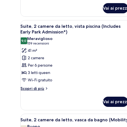
Camera
Vai ai prezz
Standard
(Includes
Early
Apri
Una camera d'albergo con un let
Park
8
Suite, 2 camere da letto, vista piscina (Includes
tutte
Admission*)
Early Park Admission*)
le
Meraviglioso
9,0
foto
9,0 su 10
(159
159 recensioni
per
recensioni)
41 m²
Suite,
2 camere
2
Per 6 persone
camere
3 letti queen
da
Wi-Fi gratuito
letto,
vista
Altri
Scopri di più
dettagli
piscina
per
(Includes
Vai ai prezz
Suite,
Early
2
Park
camere
Apri
Una camera d'albergo con due le
7
da
Suite, 2 camere da letto, vasca da bagno (Mobilit
Admission*)
tutte
letto,
Buono