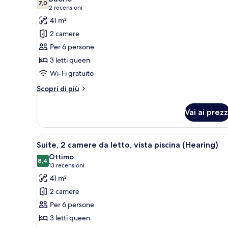
vista
le
7,0
7,0 su 10
(2
2 recensioni
piscina
foto
recensioni)
41 m²
(Includes
per
Early
2 camere
Suite,
Park
Per 6 persone
Admission*)
2
3 letti queen
camere
Wi-Fi gratuito
da
letto,
Altri
Scopri di più
vasca
dettagli
per
da
Vai ai prezz
Suite,
bagno
2
(Mobility)
camere
Apri
Una camera d'albergo con un let
9
da
Suite, 2 camere da letto, vista piscina (Hearing)
tutte
letto,
Ottimo
vasca
le
8,4
8,4 su 10
(13
13 recensioni
da
foto
recensioni)
41 m²
bagno
per
(Mobility)
2 camere
Suite,
Per 6 persone
2
3 letti queen
camere