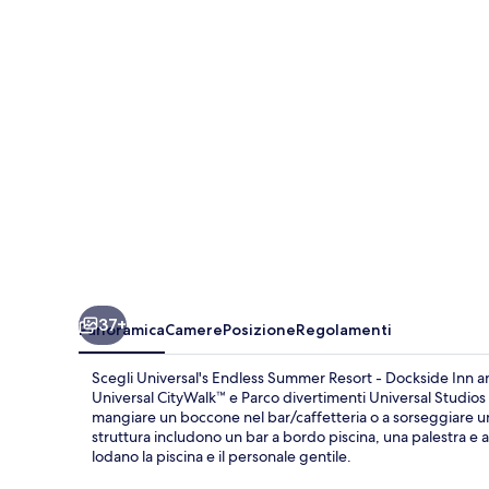
Resort
-
Dockside
Inn
and
Suites
37+
Panoramica
Camere
Posizione
Regolamenti
Scegli Universal's Endless Summer Resort - Dockside Inn and
Universal CityWalk™ e Parco divertimenti Universal Studios Fl
mangiare un boccone nel bar/caffetteria o a sorseggiare un d
struttura includono un bar a bordo piscina, una palestra e a
lodano la piscina e il personale gentile.