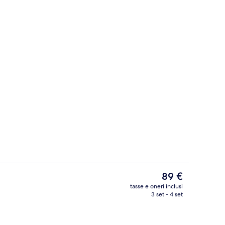
Hall
ura
Il
89 €
prezzo
tasse e oneri inclusi
attuale
3 set - 4 set
lla piscina
Facciata della struttura
è
89 €