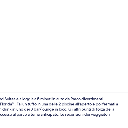
Video strutt
 Suites e alloggia a 5 minuti in auto da Parco divertimenti
orida™. Fai un tuffo in una delle 2 piscine all'aperto e poi fermati a
rink in uno dei 3 bar/lounge in loco. Gli altri punti di forza della
Bar accanto a
ccesso al parco a tema anticipato. Le recensioni dei viaggiatori