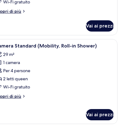
Wi-Fi gratuito
tri
opri di più
ttagli
r
Vai ai prezzi
amera
andard
earing)
 televisione e opere d'arte alle pareti.
pri
Camera d'albergo con due letti, una scrivania, 
6
mera Standard (Mobility, Roll-in Shower)
utte
29 m²
1 camera
oto
er
Per 4 persone
amera
2 letti queen
tandard
Wi-Fi gratuito
Mobility,
tri
opri di più
ll-
ttagli
r
amera
hower)
Vai ai prezzi
andard
obility,
ll-