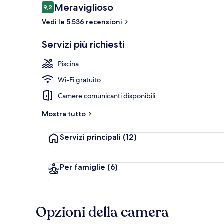
Recensioni
Meraviglioso
9,2
9,2 su 10
Vedi le 5.536 recensioni
2 piscine all'
Servizi più richiesti
Piscina
Wi-Fi gratuito
Camere comunicanti disponibili
Mostra tutto
Servizi principali
(12)
Per famiglie
(6)
Opzioni della camera