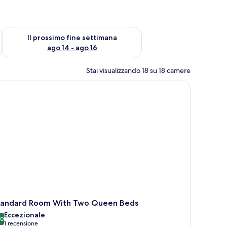
ne settimana, ago 7 - ago 9
Verifica la disponibilità per il prossimo fine settimana, ago 14 
Il prossimo fine settimana
ago 14 - ago 16
Stai visualizzando 18 su 18 camere
tto grande, una TV e opere d'arte alle pareti.
tandard Room With Two Queen Beds
Eccezionale
,0
10,0 su 10
(1
1 recensione