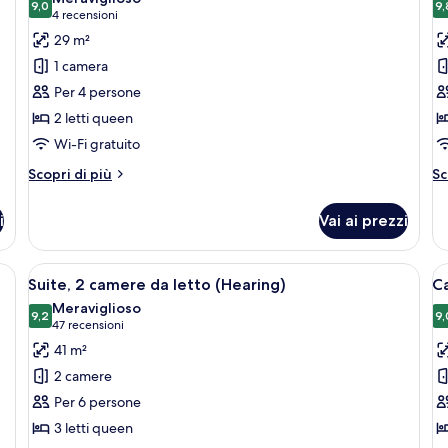
le
9,0
le
9,
9,0 su 10
(4
4 recensioni
(M
foto
f
Ba
recensioni)
29 m²
per
p
1 camera
Camera
C
Per 4 persone
Standard,
S
2 letti queen
vasca
vi
Wi-Fi gratuito
da
p
bagno
(
Altri
Al
Scopri di più
Sc
(Mobility)
dettagli
de
per
pe
i
Vai ai prezzi
Camera
C
Standard,
St
vasca
vi
to, una scrivania, una televisione e vista su palme.
Apri
Una camera d'albergo con un letto, una
A
6
da
pi
Suite, 2 camere da letto (Hearing)
C
tutte
t
bagno
(H
Meraviglioso
(Mobility)
le
9,2
le
9,
9,2 su 10
(47
47 recensioni
foto
f
recensioni)
41 m²
per
p
2 camere
Suite,
C
Per 6 persone
2
S
3 letti queen
camere
(