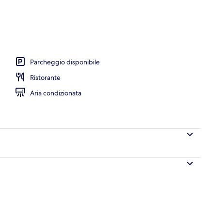
aperto, ombrelloni da piscina, lettini
Parcheggio disponibile
Ristorante
Aria condizionata