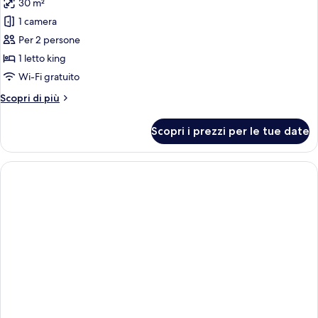
30 m²
foto
per
1 camera
Camera
Per 2 persone
Standard,
1 letto king
1
Wi-Fi gratuito
letto
Altri
Scopri di più
king,
dettagli
vista
per
Scopri i prezzi per le tue date
oceano
Camera
Standard,
1
letto
king,
vista
oceano