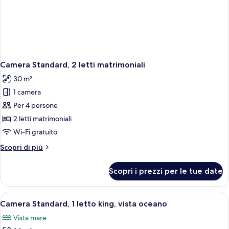
Camera Standard, 2 letti matrimoniali
30 m²
1 camera
Per 4 persone
2 letti matrimoniali
Wi-Fi gratuito
Altri
Scopri di più
dettagli
per
Scopri i prezzi per le tue date
Camera
Standard,
2
Apri
Una camera d'albergo con una TV a sch
1
letti
Camera Standard, 1 letto king, vista oceano
tutte
matrimoniali
Vista mare
le