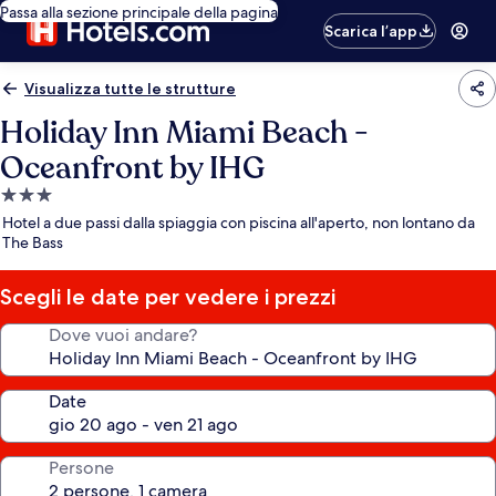
Passa alla sezione principale della pagina
Scarica l’app
Visualizza tutte le strutture
Holiday Inn Miami Beach -
Oceanfront by IHG
Struttura
a
Hotel a due passi dalla spiaggia con piscina all'aperto, non lontano da
3.0
The Bass
stelle
Scegli le date per vedere i prezzi
Dove vuoi andare?
Date
Persone