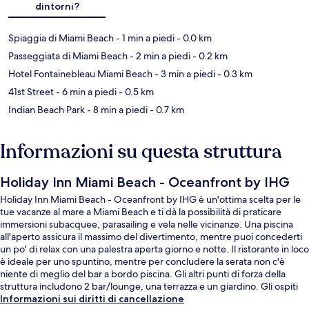
dintorni?
Spiaggia di Miami Beach
- 1 min a piedi
- 0.0 km
Passeggiata di Miami Beach
- 2 min a piedi
- 0.2 km
Hotel Fontainebleau Miami Beach
- 3 min a piedi
- 0.3 km
41st Street
- 6 min a piedi
- 0.5 km
Indian Beach Park
- 8 min a piedi
- 0.7 km
Informazioni su questa struttura
Holiday Inn Miami Beach - Oceanfront by IHG
Holiday Inn Miami Beach - Oceanfront by IHG è un'ottima scelta per le
tue vacanze al mare a Miami Beach e ti dà la possibilità di praticare
immersioni subacquee, parasailing e vela nelle vicinanze. Una piscina
all'aperto assicura il massimo del divertimento, mentre puoi concederti
un po' di relax con una palestra aperta giorno e notte. Il ristorante in loco
è ideale per uno spuntino, mentre per concludere la serata non c'è
niente di meglio del bar a bordo piscina. Gli altri punti di forza della
struttura includono 2 bar/lounge, una terrazza e un giardino. Gli ospiti
apprezzano molto la piscina e il personale gentile.
Informazioni sui diritti di cancellazione