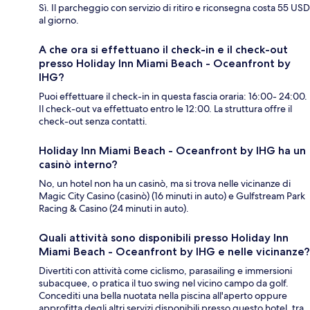
Sì. Il parcheggio con servizio di ritiro e riconsegna costa 55 USD
al giorno.
A che ora si effettuano il check-in e il check-out
presso Holiday Inn Miami Beach - Oceanfront by
IHG?
Puoi effettuare il check-in in questa fascia oraria: 16:00- 24:00.
Il check-out va effettuato entro le 12:00. La struttura offre il
check-out senza contatti.
Holiday Inn Miami Beach - Oceanfront by IHG ha un
casinò interno?
No, un hotel non ha un casinò, ma si trova nelle vicinanze di
Magic City Casino (casinò) (16 minuti in auto) e Gulfstream Park
Racing & Casino (24 minuti in auto).
Quali attività sono disponibili presso Holiday Inn
Miami Beach - Oceanfront by IHG e nelle vicinanze?
Divertiti con attività come ciclismo, parasailing e immersioni
subacquee, o pratica il tuo swing nel vicino campo da golf.
Concediti una bella nuotata nella piscina all'aperto oppure
approfitta degli altri servizi disponibili presso questo hotel, tra