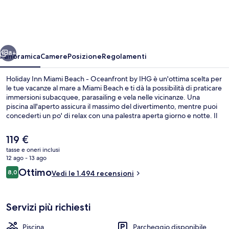
Miami
Beach
-
ietro
Avanti
Oceanfront
8+
Panoramica
Camere
Posizione
Regolamenti
by
Holiday Inn Miami Beach - Oceanfront by IHG è un'ottima scelta per
IHG
le tue vacanze al mare a Miami Beach e ti dà la possibilità di praticare
immersioni subacquee, parasailing e vela nelle vicinanze. Una
piscina all'aperto assicura il massimo del divertimento, mentre puoi
concederti un po' di relax con una palestra aperta giorno e notte. Il
ristorante in loco è ideale per uno spuntino, mentre per concludere
la serata non c'è niente di meglio del bar a bordo piscina. Gli altri
Il
119 €
punti di forza della struttura includono 2 bar/lounge, una terrazza e
prezzo
tasse e oneri inclusi
un giardino. Gli ospiti apprezzano molto la piscina e il personale
attuale
12 ago - 13 ago
gentile.
Escursioni in barca
è
Recensioni
Ottimo
8,0
Vedi le 1.494 recensioni
119 €
8,0 su 10
Servizi più richiesti
Piscina
Parcheggio disponibile