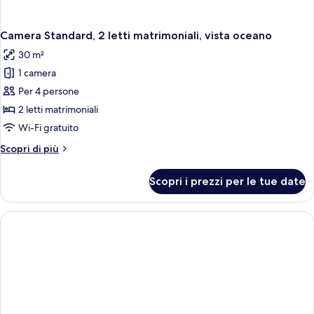
Camera Standard, 2 letti matrimoniali, vista oceano
30 m²
1 camera
Per 4 persone
2 letti matrimoniali
Wi-Fi gratuito
Altri
Scopri di più
dettagli
per
Scopri i prezzi per le tue date
Camera
Standard,
2
letti
matrimoniali,
vista
oceano