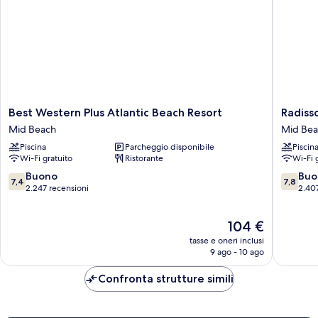
Best
Radisso
Best Western Plus Atlantic Beach Resort
Radiss
Western
Resort
Mid Beach
Mid Be
Plus
Miami
Piscina
Parcheggio disponibile
Piscin
Atlantic
Beach
Wi-Fi gratuito
Ristorante
Wi-Fi 
Beach
Mid
Resort
Beach
7.4
7.8
Buono
Buo
7,4
7,8
Mid
su
su
2.247 recensioni
2.40
Beach
10,
10,
Buono,
Buono,
Il
104 €
2.247
2.407
prezzo
recensioni
recensio
tasse e oneri inclusi
attuale
9 ago - 10 ago
è
104 €
Confronta strutture simili