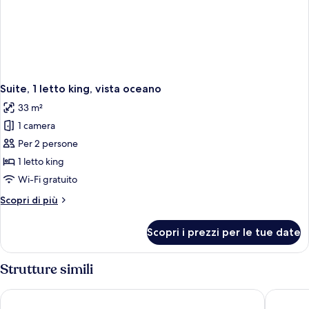
Suite, 1 letto king, vista oceano
33 m²
1 camera
Per 2 persone
1 letto king
Wi-Fi gratuito
Altri
Scopri di più
dettagli
per
Scopri i prezzi per le tue date
Suite,
1
letto
Strutture simili
king,
vista
Best Western Plus Atlantic Beach Resort
Radisson
oceano