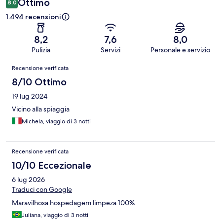
Ottimo
8,0
1.494 recensioni
8,2
7,6
8,0
Pulizia
Servizi
Personale e servizio
Recensioni
Recensione verificata
8/10 Ottimo
19 lug 2024
Vicino alla spiaggia
Michela, viaggio di 3 notti
Recensione verificata
10/10 Eccezionale
6 lug 2026
Traduci con Google
Maravilhosa hospedagem limpeza 100%
Juliana, viaggio di 3 notti