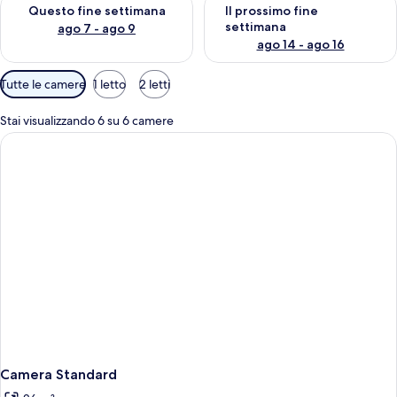
Verifica la disponibilità per questo fine settimana, ago 7 - ago
Verifica la disponibilità per il
Questo fine settimana
Il prossimo fine
settimana
ago 7 - ago 9
ago 14 - ago 16
Filtri
Tutte le camere
1 letto
2 letti
disponibili
per
Stai visualizzando 6 su 6 camere
le
camere
Camera Standard