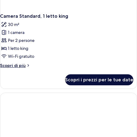
Camera Standard, 1 letto king
30 m²
1 camera
Per 2 persone
1 letto king
Wi-Fi gratuito
Altri
Scopri di più
dettagli
per
Scopri i prezzi per le tue date
Camera
Standard,
1
letto
king