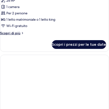
26 m²
1 camera
Per 2 persone
1 letto matrimoniale o 1 letto king
Wi-Fi gratuito
Altri
Scopri di più
dettagli
per
Scopri i prezzi per le tue date
Camera
Standard