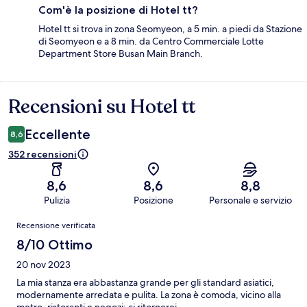
Com'è la posizione di Hotel tt?
Hotel tt si trova in zona Seomyeon, a 5 min. a piedi da Stazione
di Seomyeon e a 8 min. da Centro Commerciale Lotte
Department Store Busan Main Branch.
Recensioni su Hotel tt
Recensioni
Eccellente
8,6
352 recensioni
8,6
8,6
8,8
Pulizia
Posizione
Personale e servizio
Recensioni
Recensione verificata
8/10 Ottimo
20 nov 2023
La mia stanza era abbastanza grande per gli standard asiatici,
modernamente arredata e pulita. La zona è comoda, vicino alla