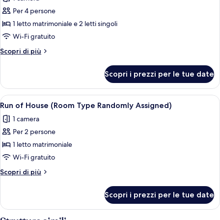
Suite
Per 4 persone
Junior
1 letto matrimoniale e 2 letti singoli
Wi-Fi gratuito
Altri
Scopri di più
dettagli
per
Scopri i prezzi per le tue date
Suite
Junior
Apri
Una camera d'hotel moderna con un le
5
Run of House (Room Type Randomly Assigned)
tutte
1 camera
le
Per 2 persone
foto
per
1 letto matrimoniale
Run
Wi-Fi gratuito
of
Altri
Scopri di più
House
dettagli
(Room
per
Scopri i prezzi per le tue date
Run
Type
of
Randomly
House