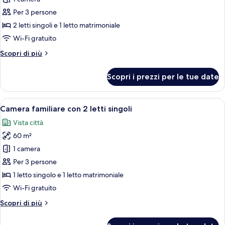
Tripla
Per 3 persone
Deluxe
2 letti singoli e 1 letto matrimoniale
Wi-Fi gratuito
Altri
Scopri di più
dettagli
per
Scopri i prezzi per le tue date
Tripla
Deluxe
Apri
Una camera d'albergo moderna con un l
5
Camera familiare con 2 letti singoli
tutte
Vista città
le
60 m²
foto
per
1 camera
Camera
Per 3 persone
familiare
1 letto singolo e 1 letto matrimoniale
con
Wi-Fi gratuito
2
Altri
Scopri di più
letti
dettagli
singoli
per