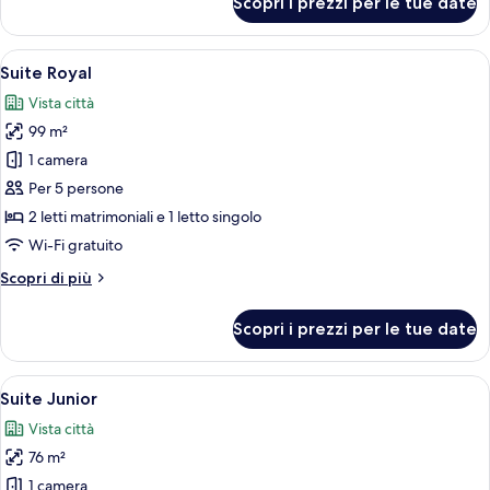
Scopri i prezzi per le tue date
Camera
familiare
con
Apri
Camera d'albergo con tavolo da pranzo
5
2
Suite Royal
tutte
letti
Vista città
singoli
le
99 m²
foto
per
1 camera
Suite
Per 5 persone
Royal
2 letti matrimoniali e 1 letto singolo
Wi-Fi gratuito
Altri
Scopri di più
dettagli
per
Scopri i prezzi per le tue date
Suite
Royal
Apri
Una camera d'albergo con un divano ve
5
Suite Junior
tutte
Vista città
le
76 m²
foto
per
1 camera