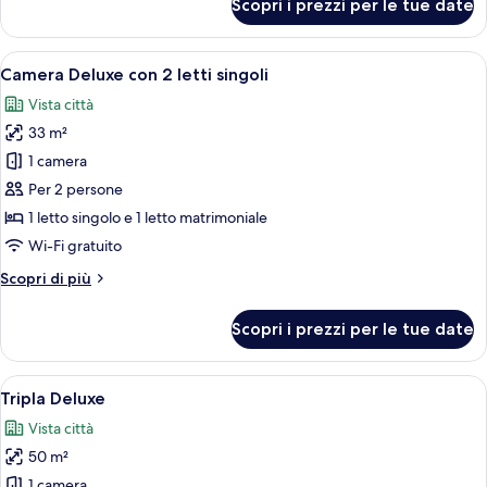
Scopri i prezzi per le tue date
Doppia
Deluxe
Apri
Camera Deluxe con 2 letti singoli | Un
6
Camera Deluxe con 2 letti singoli
tutte
Vista città
le
33 m²
foto
per
1 camera
Camera
Per 2 persone
Deluxe
1 letto singolo e 1 letto matrimoniale
con
Wi-Fi gratuito
2
Altri
Scopri di più
letti
dettagli
singoli
per
Scopri i prezzi per le tue date
Camera
Deluxe
con
Apri
Camera d'albergo con due letti, rivest
7
2
Tripla Deluxe
tutte
letti
Vista città
singoli
le
50 m²
foto
per
1 camera