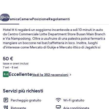
ietro
Avanti
47+
Panoramica
Camere
Posizione
Regolamenti
Hotel tt ti regalerà un soggiorno incantevole a soli 10 minuti in auto
da Centro Commerciale Lotte Department Store Busan Main Branch
e Via Nampodong. Oltre a usufruire di una palestra potrai fermarti a
mangiare un boccone nel bar/caffetteria in loco. Inoltre, luoghi
d'interesse come Mercato di Gukje e Mercato ittico di Jagalchi si
trovano a poca distanza in auto dalla struttura. Approfitta dei mezzi
pubblici nelle vicinanze: Stazione di Seomyeon è a 5 min e Stazione
Il
50 €
di Bujeon a 9 min a piedi.
prezzo
tasse e oneri inclusi
attuale
7 set - 8 set
Facciata della struttura - sera/notte
è
Recensioni
Eccellente
8,6
Vedi le 352 recensioni
50 €
8,6 su 10
Servizi più richiesti
Parcheggio gratuito
Wi-Fi gratuito
Ristorante
Aria condizionata