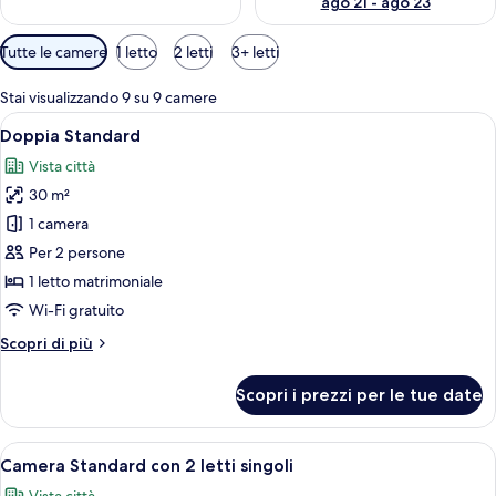
ago 21 - ago 23
Filtri
Tutte le camere
1 letto
2 letti
3+ letti
disponibili
per
Stai visualizzando 9 su 9 camere
le
Apri
Una camera d'hotel moderna con un le
5
Doppia Standard
camere
tutte
Vista città
le
30 m²
foto
per
1 camera
Doppia
Per 2 persone
Standard
1 letto matrimoniale
Wi-Fi gratuito
Altri
Scopri di più
dettagli
per
Scopri i prezzi per le tue date
Doppia
Standard
Apri
Camera d'albergo moderna con un grand
6
Camera Standard con 2 letti singoli
tutte