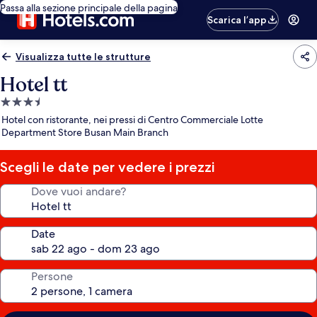
Passa alla sezione principale della pagina
Scarica l’app
Visualizza tutte le strutture
Hotel tt
Struttura
a
Hotel con ristorante, nei pressi di Centro Commerciale Lotte
3.5
Department Store Busan Main Branch
stelle
Scegli le date per vedere i prezzi
Dove vuoi andare?
Date
Persone