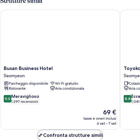
Strutture simili
Assigned)
(Room
Type
Busan Business Hotel
Toyoko 
Randomly
Assigned)
Busan
Toyoko
Busan Business Hotel
Toyoko
Business
Inn
Seomyeon
Seomye
Hotel
Busan
Parcheggio disponibile
Wi-Fi gratuito
Colazi
Seomyeon
Seo-
Ristorante
Aria condizionata
Aria c
myeon
Seomye
9.0
8.8
Meraviglioso
Ecc
9,0
8,8
su
su
1.297 recensioni
1.041
10,
10,
Il
69 €
Meraviglioso,
Eccellen
prezzo
1.297
1.041
tasse e oneri inclusi
attuale
6 set - 7 set
recensioni
recensio
è
69 €
Confronta strutture simili