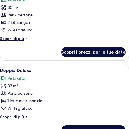
Vista città
le
30 m²
foto
per
Per 2 persone
Camera
2 letti singoli
Standard
Wi-Fi gratuito
con
Altri
Scopri di più
2
dettagli
letti
per
Scopri i prezzi per le tue date
Camera
singoli
Standard
con
Apri
Una camera d'albergo moderna con un 
5
2
Doppia Deluxe
tutte
letti
Vista città
singoli
le
33 m²
foto
per
Per 2 persone
Doppia
1 letto matrimoniale
Deluxe
Wi-Fi gratuito
Altri
Scopri di più
dettagli
per