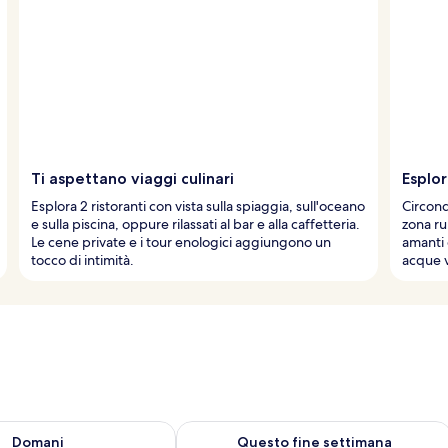
Ti aspettano viaggi culinari
Esplo
Esplora 2 ristoranti con vista sulla spiaggia, sull'oceano
Circond
e sulla piscina, oppure rilassati al bar e alla caffetteria.
zona ru
Le cene private e i tour enologici aggiungono un
amanti d
tocco di intimità.
acque vi
 8
sponibilità per domani, ago 8 - ago 9
Verifica la disponibilità per questo fi
Domani
Questo fine settimana