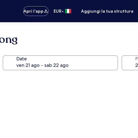
•
Apri l’app
EUR
Aggiungi la tua struttura
Rong
Date
P