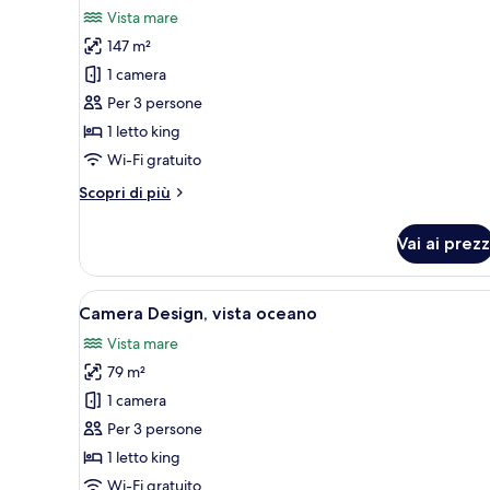
tutte
Vista mare
le
147 m²
foto
per
1 camera
Beachfront
Per 3 persone
Pool
1 letto king
Villa
Wi-Fi gratuito
Altri
Scopri di più
dettagli
per
Vai ai prezz
Beachfront
Pool
Villa
Apri
Una camera da letto moderna co
4
Camera Design, vista oceano
tutte
Vista mare
le
79 m²
foto
per
1 camera
Camera
Per 3 persone
Design,
1 letto king
vista
Wi-Fi gratuito