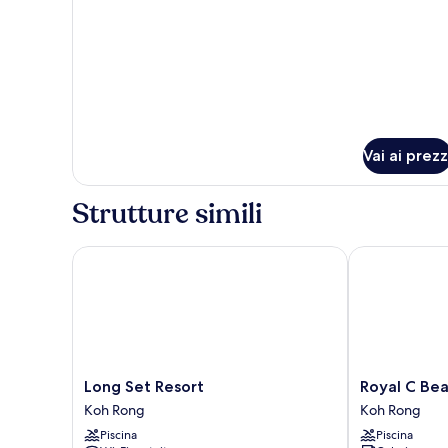
Villa
Vai ai prezz
Strutture simili
Long Set Resort
Royal C Beach
Long
Royal
Long Set Resort
Royal C Bea
Set
C
Koh Rong
Koh Rong
Resort
Beach
Piscina
Piscina
Koh
Resort