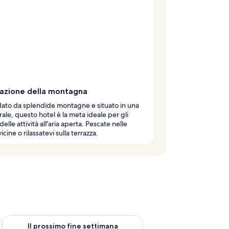
razione della montagna
ato da splendide montagne e situato in una
rale, questo hotel è la meta ideale per gli
elle attività all'aria aperta. Pescate nelle
cine o rilassatevi sulla terrazza.
ne settimana, ago 7 - ago 9
Verifica la disponibilità per il prossimo fine settimana, ago 14 
Il prossimo fine settimana