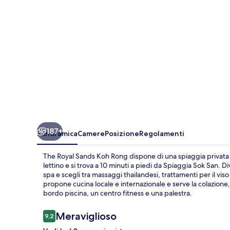
Rong
187+
Panoramica
Camere
Posizione
Regolamenti
The Royal Sands Koh Rong dispone di una spiaggia privata do
lettino e si trova a 10 minuti a piedi da Spiaggia Sok San. Dive
spa e scegli tra massaggi thailandesi, trattamenti per il vis
propone cucina locale e internazionale e serve la colazione, 
bordo piscina, un centro fitness e una palestra.
Recensioni
Meraviglioso
9,2
9,2 su 10