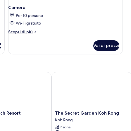
Camera
Per 10 persone
Wi-Fi gratuito
Altri
Scopri di più
dettagli
per
i
Vai ai prezzi
Camera
 Resort
The Secret Garden Koh Rong
The
ch Resort
The Secret Garden Koh Rong
Secret
Koh Rong
Garden
Piscina
Koh