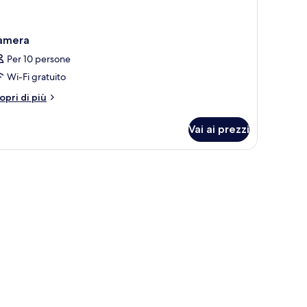
amera
Per 10 persone
Wi-Fi gratuito
tri
opri di più
ttagli
r
Vai ai prezzi
amera