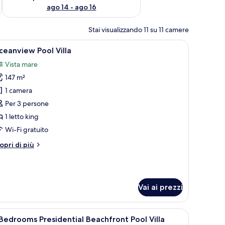
ago 14 - ago 16
Stai visualizzando 11 su 11 camere
pri
Una piscina con un pergolato e una zona relax
16
eanview Pool Villa
utte
Vista mare
147 m²
oto
er
1 camera
ceanview
Per 3 persone
ool
1 letto king
lla
Wi-Fi gratuito
tri
opri di più
ttagli
r
eanview
ol
Vai ai prezzi
lla
obili in vimini e zona relax coperta.
pri
Una casa moderna con piscina, area salotto est
11
Bedrooms Presidential Beachfront Pool Villa