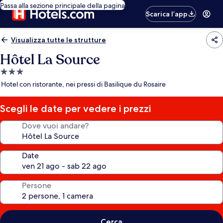
Passa alla sezione principale della pagina
Scarica l’app
Visualizza tutte le strutture
Hôtel La Source
Struttura
a
Hotel con ristorante, nei pressi di Basilique du Rosaire
3.0
stelle
Scegli le date per vedere i prezzi
Dove vuoi andare?
Date
Persone
Cerca