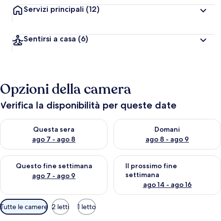
Servizi principali
(12)
Sentirsi a casa
(6)
Opzioni della camera
Verifica la disponibilità per queste date
Verifica la disponibilità per questa sera, ago 7 - ago 8
Verifica la disponibilità per d
Questa sera
Domani
ago 7 - ago 8
ago 8 - ago 9
Verifica la disponibilità per questo fine settimana, ago 7 - ago
Verifica la disponibilità per il
Questo fine settimana
Il prossimo fine
settimana
ago 7 - ago 9
ago 14 - ago 16
Filtri
Tutte le camere
2 letti
1 letto
disponibili