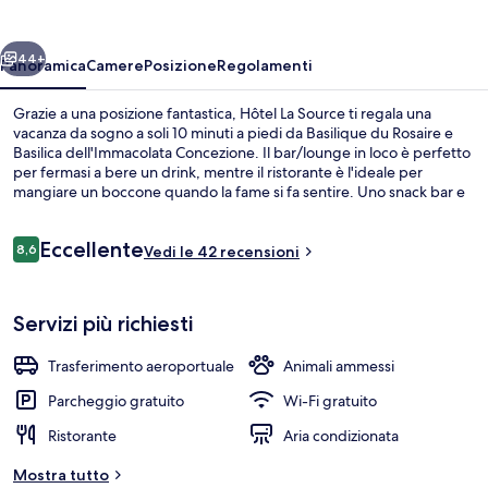
ietro
Avanti
44+
Panoramica
Camere
Posizione
Regolamenti
Grazie a una posizione fantastica, Hôtel La Source ti regala una
vacanza da sogno a soli 10 minuti a piedi da Basilique du Rosaire e
Basilica dell'Immacolata Concezione. Il bar/lounge in loco è perfetto
per fermasi a bere un drink, mentre il ristorante è l'ideale per
mangiare un boccone quando la fame si fa sentire. Uno snack bar e
una terrazza sono gli altri punti di forza della struttura.
Recensioni
Eccellente
8,6
Vedi le 42 recensioni
8,6 su 10
Esterni
Servizi più richiesti
Trasferimento aeroportuale
Animali ammessi
Parcheggio gratuito
Wi-Fi gratuito
Ristorante
Aria condizionata
Mostra tutto