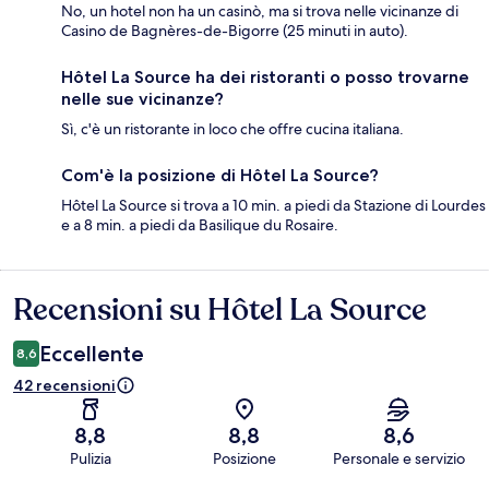
No, un hotel non ha un casinò, ma si trova nelle vicinanze di
Casino de Bagnères-de-Bigorre (25 minuti in auto).
Hôtel La Source ha dei ristoranti o posso trovarne
nelle sue vicinanze?
Sì, c'è un ristorante in loco che offre cucina italiana.
Com'è la posizione di Hôtel La Source?
Hôtel La Source si trova a 10 min. a piedi da Stazione di Lourdes
e a 8 min. a piedi da Basilique du Rosaire.
Recensioni su Hôtel La Source
Recensioni
Eccellente
8,6
42 recensioni
8,8
8,8
8,6
Pulizia
Posizione
Personale e servizio