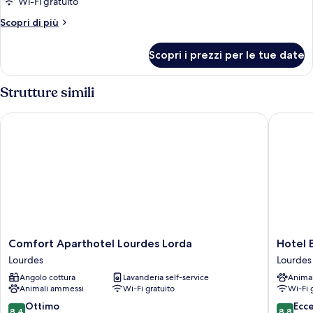
Wi-Fi gratuito
Altri
Scopri di più
dettagli
per
Scopri i prezzi per le tue date
Camera
singola
Strutture simili
Comfort Aparthotel Lourdes Lorda
Hotel El
Comfort
Hotel
Comfort Aparthotel Lourdes Lorda
Hotel E
Aparthotel
Eliseo
Lourdes
Lourdes
Lourdes
Lourdes
Angolo cottura
Lavanderia self-service
Anima
Lorda
Animali ammessi
Wi-Fi gratuito
Wi-Fi 
Lourdes
8.4
8.8
Ottimo
Ecc
8,4
8,8