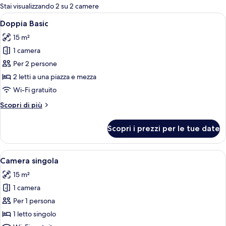
per
Stai visualizzando 2 su 2 camere
le
Apri
Una camera d'albergo con un letto gr
5
Doppia Basic
camere
tutte
15 m²
le
1 camera
foto
per
Per 2 persone
Doppia
2 letti a una piazza e mezza
Basic
Wi-Fi gratuito
Altri
Scopri di più
dettagli
per
Scopri i prezzi per le tue date
Doppia
Basic
Apri
Una camera d'albergo con un letto, un
5
Camera singola
tutte
15 m²
le
1 camera
foto
per
Per 1 persona
Camera
1 letto singolo
singola