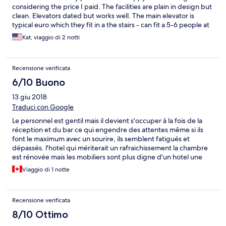
considering the price I paid. The facilities are plain in design but
clean. Elevators dated but works well. The main elevator is
typical euro which they fit in a the stairs - can fit a 5-6 people at
a time). There’s a bar at the lobby that serves drinks and snacks.
Kat, viaggio di 2 notti
There’s a dining room that serves breakfast, lunch and dinner.
Breakfast was typical European meal with coffee, bread roll,
croissants, yoghurt, ham, cheese, fruits etc. Enjoyable! The
Recensione verificata
room was spacious enough but not large. Our room had
comfortable beds (no duvet but a blanket and bed cover), a
6/10 Buono
desk, luggage rack and a closet. There’s a balcony but you can’t
13 giu 2018
step out. Bathroom was fairly modern. The shower is a bit cramp
for bigger individuals (no insult intended) but it does the job.
Traduci con Google
Hot water was a plenty. There’s a bidet. Shampoo and soap
Le personnel est gentil mais il devient s'occuper à la fois de la
provided. Tv selection is limited to French and Italian. Reception
réception et du bar ce qui engendre des attentes même si ils
was helpful whenever I asked questions. It’s right by the bridge
font le maximum avec un sourire, ils semblent fatigués et
to the the front gates of the bacilica. About a 5 min walk and
dépassés. l'hotel qui mériterait un rafraichissement la chambre
you’re at the bacilica. WHY I’D STAT AGAIN - location, straight
est rénovée mais les mobiliers sont plus digne d'un hotel une
forward service, basic but modern room & bathroom.
étoile tout au plus (ex: chaise pliable en plastique!). la chambre
Viaggio di 1 notte
est petite , le nécessaire de toilette de qualité et quantité
discutable le point positif: le petit déjeuner étaient bon et le prix
était raisonnable (6 euros)
Recensione verificata
8/10 Ottimo