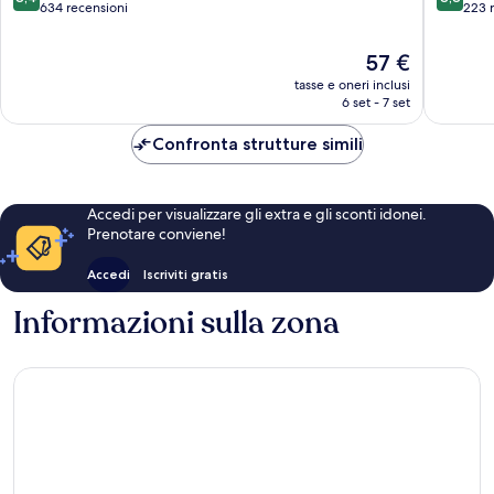
su
su
634 recensioni
223 
10,
10,
Ottimo,
Eccellen
Il
57 €
634
223
prezzo
tasse e oneri inclusi
recensioni
recensio
attuale
6 set - 7 set
è
57 €
Confronta strutture simili
Accedi per visualizzare gli extra e gli sconti idonei.
Prenotare conviene!
Accedi
Iscriviti gratis
Informazioni sulla zona