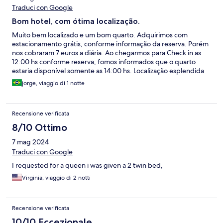
Traduci con Google
Bom hotel, com ótima localização.
Muito bem localizado e um bom quarto. Adquirimos com
estacionamento grátis, conforme informação da reserva. Porém
nos cobraram 7 euros a diária. Ao chegarmos para Check in as
12:00 hs conforme reserva, fomos informados que o quarto
estaria disponível somente as 14:00 hs. Localização esplendida
para fazer tudo a pé em Lourdes, com uma vista sensacional do
jorge, viaggio di 1 notte
rio que passa na frente do Hotel.
Recensione verificata
8/10 Ottimo
7 mag 2024
Traduci con Google
I requested for a queen i was given a 2 twin bed,
Virginia, viaggio di 2 notti
Recensione verificata
10/10 Eccezionale