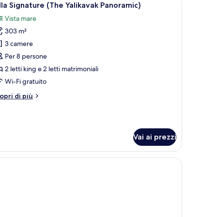
8
lla Signature (The Yalikavak Panoramic)
utte
Vista mare
303 m²
oto
er
3 camere
lla
Per 8 persone
ignature
2 letti king e 2 letti matrimoniali
The
Wi-Fi gratuito
alikavak
tri
opri di più
anoramic)
ttagli
r
lla
gnature
Vai ai prezzi
he
likavak
noramic)