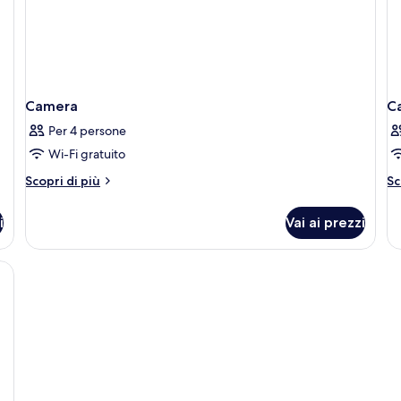
Camera
C
Per 4 persone
Wi-Fi gratuito
Altri
Al
Scopri di più
Sc
dettagli
de
per
pe
i
Vai ai prezzi
Camera
C