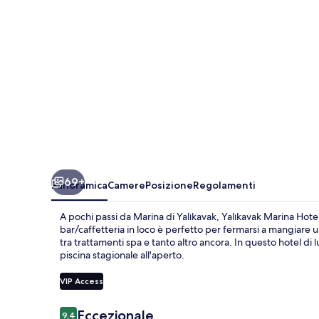
METT
Collection
69+
Panoramica
Camere
Posizione
Regolamenti
A pochi passi da Marina di Yalıkavak, Yalıkavak Marina Hote
bar/caffetteria in loco è perfetto per fermarsi a mangiare 
tra trattamenti spa e tanto altro ancora. In questo hotel di
piscina stagionale all'aperto.
VIP Access
Recensioni
Eccezionale
9,4