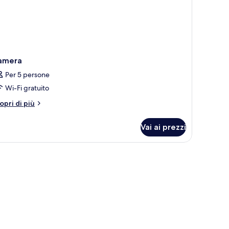
amera
Per 5 persone
Wi-Fi gratuito
tri
opri di più
ttagli
r
Vai ai prezzi
amera