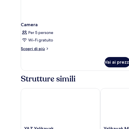
Camera
Per 5 persone
Wi-Fi gratuito
Altri
Scopri di più
dettagli
per
Vai ai prezz
Camera
Strutture simili
YAZ Yalikavak
Yalikavak Mar
YAZ
Yalikavak
YAZ Yalikavak
Yalikavak M