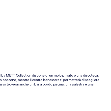
Video strutt
l by METT Collection dispone di un molo privato e una discoteca. Il
un boccone, mentre il centro benessere ti permetterà di scegliere
 lusso troverai anche un bar a bordo piscina, una palestra e una
Biancheria in