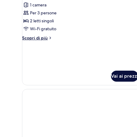
Junior
1 camera
Suite,Twin,Sea
Per 3 persone
View
2 letti singoli
Wi-Fi gratuito
Altri
Scopri di più
dettagli
per
Junior
Suite,Twin,Sea
View
Vai ai prezz