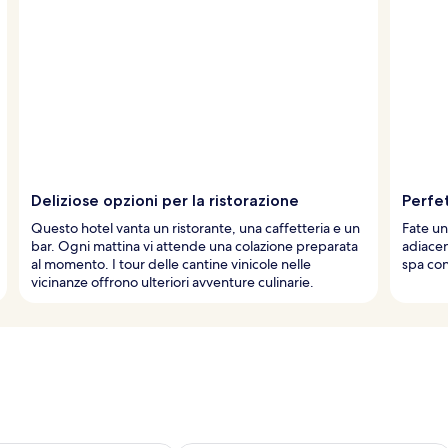
Deliziose opzioni per la ristorazione
Perfet
Questo hotel vanta un ristorante, una caffetteria e un
Fate un
bar. Ogni mattina vi attende una colazione preparata
adiacen
al momento. I tour delle cantine vinicole nelle
spa con
vicinanze offrono ulteriori avventure culinarie.