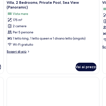
8
View,
Villa, 2 Bedrooms, Private Pool, Sea View
Vi
tutte
t
Beachfront
(Panoramic)
(Panoramic)
le
le
Vista mare
foto
f
175 m²
per
p
2 camere
Villa,
Vi
2
S
Per 5 persone
Bedrooms,
(
1 letto king, 1 letto queen e 1 divano letto (singolo)
Private
Y
Wi-Fi gratuito
Al
Sc
Pool,
P
de
Altri
Scopri di più
Sea
pe
dettagli
View
Vi
per
Si
Villa,
(Panoramic)
i
Vai ai prezzi
(T
2
Ya
Bedrooms,
Pa
Private
, uno specchio grande, una parete decorata e vista sull'esterno.
Pool,
Sea
View
(Panoramic)