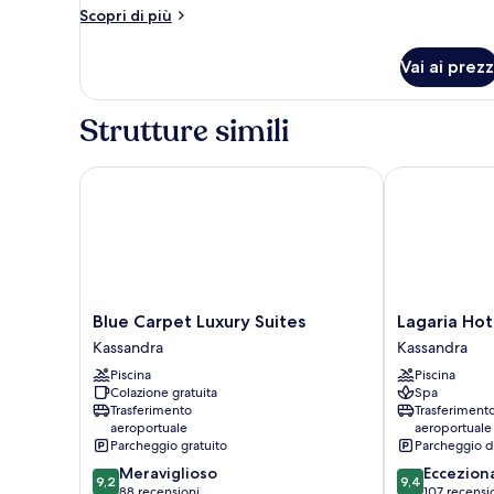
Altri
Scopri di più
dettagli
per
Vai ai prezz
Camera
Strutture simili
Blue Carpet Luxury Suites
Lagaria Hotel
Blue
Lagaria
Blue Carpet Luxury Suites
Lagaria Hot
Carpet
Hotel
Kassandra
Kassandra
Luxury
Kassandra
Piscina
Piscina
Suites
Colazione gratuita
Spa
Kassandra
Trasferimento
Trasferiment
aeroportuale
aeroportuale
Parcheggio gratuito
Parcheggio d
9.2
9.4
Meraviglioso
Eccezion
9,2
9,4
su
su
88 recensioni
107 recensi