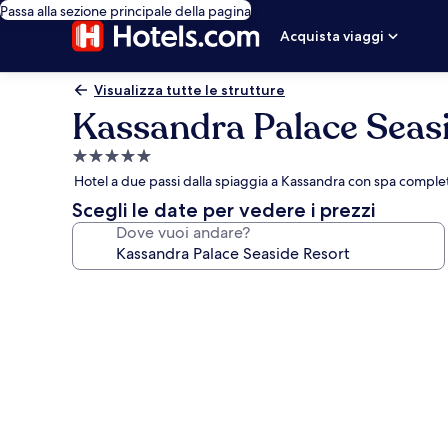
Passa alla sezione principale della pagina
Acquista viaggi
Visualizza tutte le strutture
Kassandra Palace Seas
Struttura
a
Hotel a due passi dalla spiaggia a Kassandra con spa complet
5.0
Scegli le date per vedere i prezzi
stelle
Dove vuoi andare?
Galleria
fotografica
per
Kassandra
Palace
Seaside