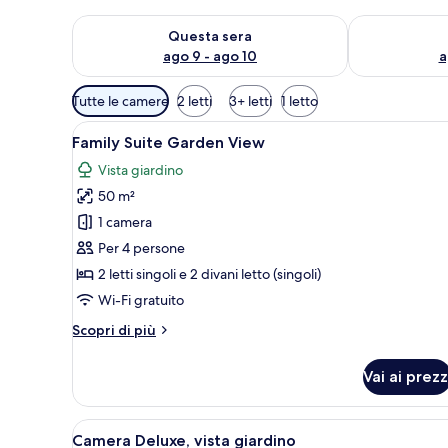
Verifica la disponibilità per questa sera, ago 9 - ago
Verifica la di
Questa sera
ago 9 - ago 10
a
Filtri
Tutte le camere
2 letti
3+ letti
1 letto
disponibili
Apri
Camera d'albergo con un letto,
per
9
Family Suite Garden View
tutte
le
Vista giardino
le
camere
50 m²
foto
per
1 camera
Family
Per 4 persone
Suite
2 letti singoli e 2 divani letto (singoli)
Garden
Wi-Fi gratuito
View
Altri
Scopri di più
dettagli
per
Vai ai prezz
Family
Suite
Garden
Apri
Camera Deluxe, vista giardino 
7
View
Camera Deluxe, vista giardino