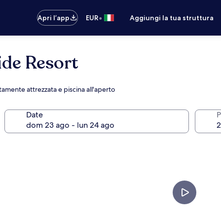
•
Apri l’app
EUR
Aggiungi la tua struttura
ide Resort
amente attrezzata e piscina all'aperto
Date
P