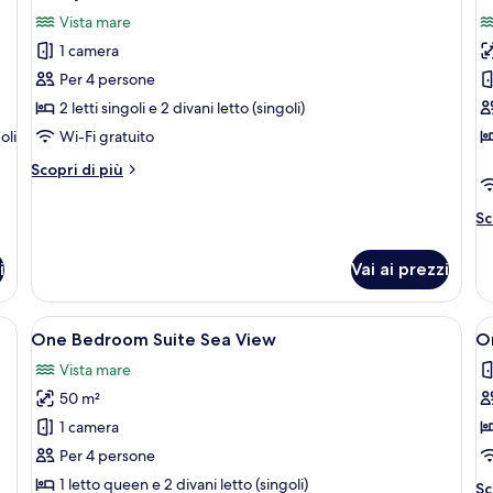
tutte
t
Vista mare
le
le
1 camera
foto
f
per
p
Per 4 persone
Family
C
2 letti singoli e 2 divani letto (singoli)
Suite
D
oli
Wi-Fi gratuito
Sea
vi
Altri
Scopri di più
View
m
dettagli
p
per
Al
Sc
Family
de
Suite
pe
Sea
i
Vai ai prezzi
C
View
De
vi
scrivania, tende oscuranti
Apri
Una cassaforte in camera, una scrivani
A
1
m
One Bedroom Suite Sea View
O
tutte
t
pa
Vista mare
le
le
50 m²
foto
f
per
p
1 camera
One
O
Per 4 persone
Bedroom
B
1 letto queen e 2 divani letto (singoli)
Al
Sc