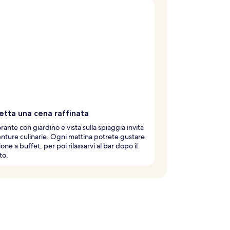
etta una cena raffinata
orante con giardino e vista sulla spiaggia invita
nture culinarie. Ogni mattina potrete gustare
ione a buffet, per poi rilassarvi al bar dopo il
to.