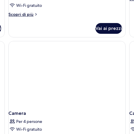
Suite
S
de
Wi-Fi gratuito
Sea
S
pe
Altri
Scopri di più
O
View
V
dettagli
B
per
Su
i
Vai ai prezzi
One
Se
Bedroom
Vi
Suite
Sea
View
Camera
C
Per 4 persone
Wi-Fi gratuito