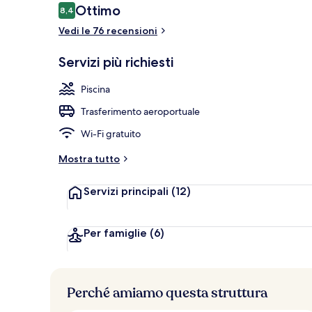
Recensioni
Ottimo
8,4
8,4 su 10
Vedi le 76 recensioni
Spiaggia priva
Servizi più richiesti
Piscina
Trasferimento aeroportuale
Wi-Fi gratuito
Mostra tutto
Servizi principali
(12)
Per famiglie
(6)
Perché amiamo questa struttura