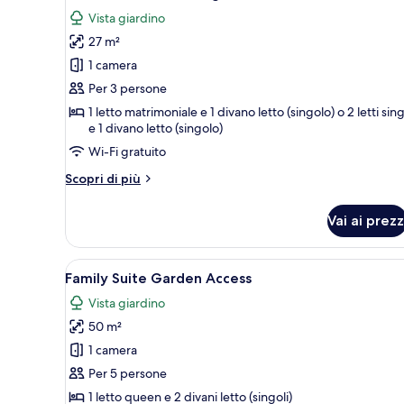
tutte
Vista giardino
le
27 m²
foto
per
1 camera
Camera
Per 3 persone
Deluxe,
1 letto matrimoniale e 1 divano letto (singolo) o 2 letti sing
vista
e 1 divano letto (singolo)
giardino
Wi-Fi gratuito
Altri
Scopri di più
dettagli
per
Vai ai prezz
Camera
Deluxe,
vista
Apri
Una cassaforte in camera, una 
9
giardino
Family Suite Garden Access
tutte
Vista giardino
le
50 m²
foto
per
1 camera
Family
Per 5 persone
Suite
1 letto queen e 2 divani letto (singoli)