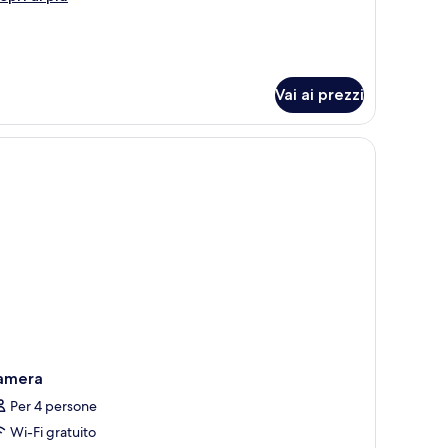
uite
ttagli
ea
r
ne
iew
edroom
ite
Vai ai prezzi
a
ew
amera
Per 4 persone
Wi-Fi gratuito