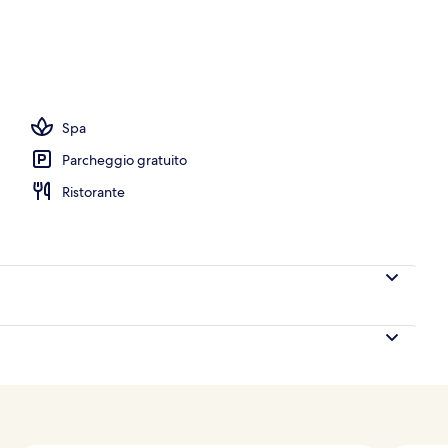
ta, lettini da mare, ombrelloni, teli da spiaggia
Spa
Parcheggio gratuito
Ristorante