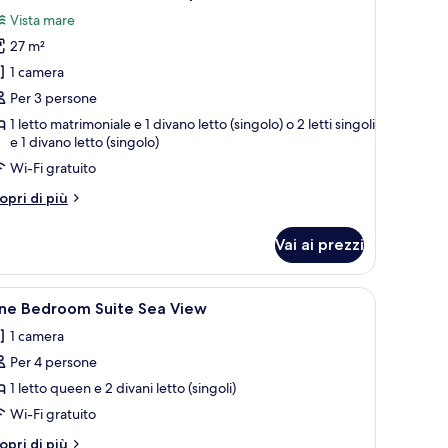
utte
Vista mare
27 m²
oto
er
1 camera
amera
Per 3 persone
eluxe,
1 letto matrimoniale e 1 divano letto (singolo) o 2 letti singoli
sta
e 1 divano letto (singolo)
are
Wi-Fi gratuito
arziale
tri
opri di più
ttagli
r
Vai ai prezzi
amera
luxe,
sta
a, tende oscuranti
pri
Una cassaforte in camera, una scrivania, tend
1
are
ne Bedroom Suite Sea View
utte
rziale
1 camera
Per 4 persone
oto
er
1 letto queen e 2 divani letto (singoli)
ne
Wi-Fi gratuito
edroom
tri
opri di più