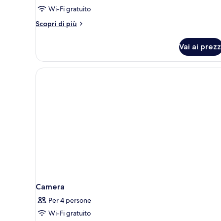
Garden
Wi-Fi gratuito
Access
Altri
Scopri di più
dettagli
per
Vai ai prezz
Family
Suite
Garden
Access
Camera
Per 4 persone
Wi-Fi gratuito