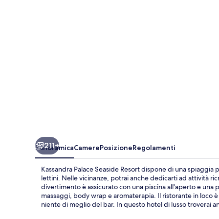
Resort
211+
Panoramica
Camere
Posizione
Regolamenti
Kassandra Palace Seaside Resort dispone di una spiaggia pri
lettini. Nelle vicinanze, potrai anche dedicarti ad attività
divertimento è assicurato con una piscina all'aperto e una pi
massaggi, body wrap e aromaterapia. Il ristorante in loco 
niente di meglio del bar. In questo hotel di lusso troverai 