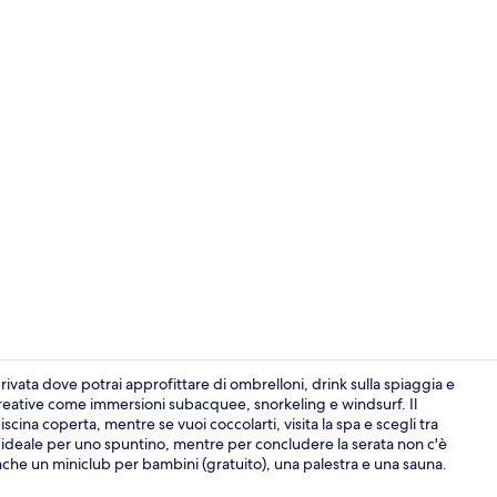
Video influe
vata dove potrai approfittare di ombrelloni, drink sulla spiaggia e
 ricreative come immersioni subacquee, snorkeling e windsurf. Il
scina coperta, mentre se vuoi coccolarti, visita la spa e scegli tra
Vista aerea
è ideale per uno spuntino, mentre per concludere la serata non c'è
anche un miniclub per bambini (gratuito), una palestra e una sauna.