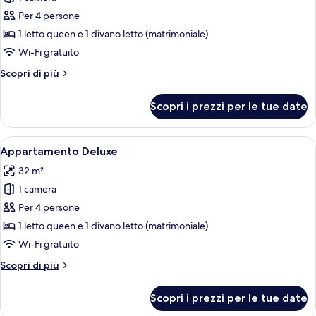
foto
per
Per 4 persone
Appartamento
1 letto queen e 1 divano letto (matrimoniale)
Deluxe
Wi-Fi gratuito
Altri
Scopri di più
dettagli
per
Scopri i prezzi per le tue date
Appartamento
Deluxe
Apri
Una famiglia di quattro persone su un l
14
Appartamento Deluxe
tutte
32 m²
le
1 camera
foto
per
Per 4 persone
Appartamento
1 letto queen e 1 divano letto (matrimoniale)
Deluxe
Wi-Fi gratuito
Altri
Scopri di più
dettagli
per
Scopri i prezzi per le tue date
Appartamento
Deluxe