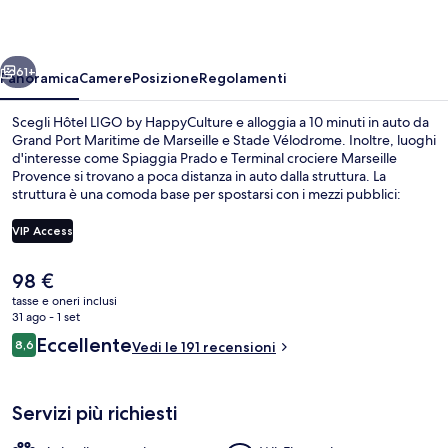
HappyCulture
ietro
Avanti
61+
Panoramica
Camere
Posizione
Regolamenti
Scegli Hôtel LIGO by HappyCulture e alloggia a 10 minuti in auto da
Grand Port Maritime de Marseille e Stade Vélodrome. Inoltre, luoghi
d'interesse come Spiaggia Prado e Terminal crociere Marseille
Provence si trovano a poca distanza in auto dalla struttura. La
struttura è una comoda base per spostarsi con i mezzi pubblici:
Stazione metro di Jules Guesde si trova a 5 min a piedi e Stazione
metro di Marseille-Colbert a 6.
VIP Access
Il
98 €
Esterni
prezzo
tasse e oneri inclusi
attuale
31 ago - 1 set
è
Recensioni
Eccellente
8,6
Vedi le 191 recensioni
98 €
8,6 su 10
Servizi più richiesti