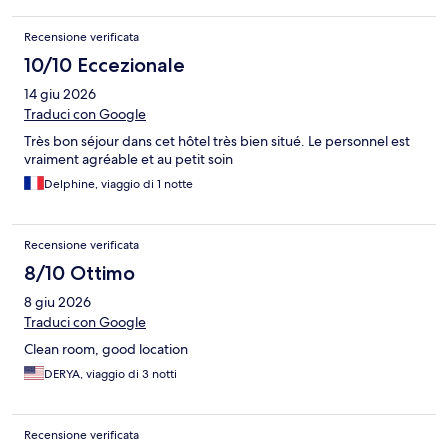
scomoda, non aveva il tavolo con le sedie, come mostrato nelle
foto sul sito. Tranne un giorno, abbiamo fatto colazione sempre
Recensione verificata
fuori, visto che sulla via principale ci sono due forni a pochi metri
10/10 Eccezionale
dall'hotel, ma la mancanza del tavolo da pranzo è strana, visto
che l'appartamento è fornito anche di cucina con frigo,
14 giu 2026
microonde, stoviglie e, addirittura, lavastoviglie!
Traduci con Google
Très bon séjour dans cet hôtel très bien situé. Le personnel est
vraiment agréable et au petit soin
Delphine, viaggio di 1 notte
Recensione verificata
8/10 Ottimo
8 giu 2026
Traduci con Google
Clean room, good location
DERYA, viaggio di 3 notti
Recensione verificata