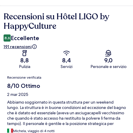
Recensioni su Hôtel LIGO by
Recensioni
HappyCulture
Eccellente
8,6
191 recensioni
8,8
8,4
9,0
Pulizia
Servizi
Personale e servizio
Recensioni
Recensione verificata
8/10 Ottimo
2 mar 2025
Abbiamo soggiornato in questa struttura per un weekend
lungo. La struttura è in buone condizioni ad eccezione del bagno
che è datato ed essenziale (aveva un asciugacapelli vecchissimo
che quando è stato accesso ha restituito la polvere lì ferma da
tempo). Il personale è gentile e la posizione strategica per
raggiungere comodamente a piedi tutti i maggiori punti di
Michela, viaggio di 4 notti