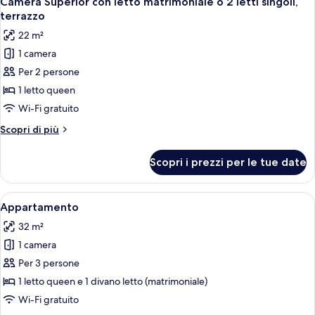
Camera Superior con letto matrimoniale o 2 letti singoli,
tutte
singoli
matrimoniale
terrazzo
o
le
22 m²
2
foto
letti
1 camera
per
singoli
Per 2 persone
Camera
Superior
1 letto queen
con
Wi-Fi gratuito
letto
Altri
Scopri di più
matrimoniale
dettagli
o
per
Scopri i prezzi per le tue date
Camera
2
Superior
letti
con
Apri
Una camera d'albergo con un letto, un
singoli,
7
letto
Appartamento
tutte
matrimoniale
terrazzo
32 m²
o
le
2
1 camera
foto
letti
per
Per 3 persone
singoli,
Appartamento
terrazzo
1 letto queen e 1 divano letto (matrimoniale)
Wi-Fi gratuito