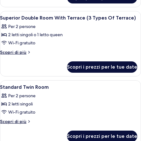
Double
Room
Apri
Una camera d'albergo con un letto, vist
18
Superior Double Room With Terrace (3 Types Of Terrace)
tutte
Per 2 persone
le
2 letti singoli o 1 letto queen
foto
per
Wi-Fi gratuito
Superior
Altri
Scopri di più
Double
dettagli
per
Room
Scopri i prezzi per le tue date
Superior
With
Double
Terrace
Room
Apri
Una camera d'albergo con due letti, un
5
(3
With
Standard Twin Room
tutte
Terrace
Types
Per 2 persone
(3
le
Of
Types
2 letti singoli
foto
Terrace)
Of
per
Wi-Fi gratuito
Terrace)
Standard
Altri
Scopri di più
Twin
dettagli
per
Room
Scopri i prezzi per le tue date
Standard