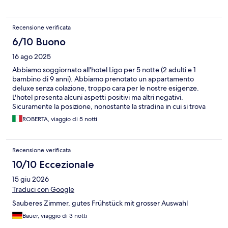
interesse e i ristoranti/negozi. Buon rapporto qualità/prezzo
Recensione verificata
6/10 Buono
16 ago 2025
Abbiamo soggiornato all'hotel Ligo per 5 notte (2 adulti e 1
bambino di 9 anni). Abbiamo prenotato un appartamento
deluxe senza colazione, troppo cara per le nostre esigenze.
L'hotel presenta alcuni aspetti positivi ma altri negativi.
Sicuramente la posizione, nonostante la stradina in cui si trova
non sia molto attraente, risulta positiva per la vicinanza a Rue de
ROBERTA, viaggio di 5 notti
la republique che con una passeggiata di pochi minuti porta al
quartiere di Le Panier e in 10 minuti conduce al Porto vecchio,
pieno di locali e punto di partenza di diversi tour. Altro punto a
Recensione verificata
favore la gentilezza del personale, la presenza di un angolo con
dei giochi per i più piccoli e la possibilità di riempire
10/10 Eccezionale
gratuitamente H24 le borracce con acqua naturale o frizzante,
15 giu 2026
cosa che ci ha fatto risparmiare notevolmente. Passando alle
note dolenti: la pulizia delle stanze non è adeguata a un 4*,
Traduci con Google
inoltre l'ultimo giorno la nostra stanza non è stata pulita tuttavia,
Sauberes Zimmer, gutes Frühstück mit grosser Auswahl
su nostra richiesta, abbiamo avuto subito asciugamani puliti. Il
nostro appartamento deluxe, a dispetto di quanto indicato nella
Bauer, viaggio di 3 notti
prenotazione, non aveva alcun terrazzo ma, cosa per noi più