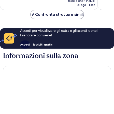
tasse e oneri inclusi
recensioni
attuale
31 ago - 1 set
è
109 €
Confronta strutture simili
Accedi per visualizzare gli extra e gli sconti idonei.
Prenotare conviene!
Accedi
Iscriviti gratis
Informazioni sulla zona