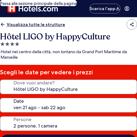
Passa alla sezione principale della pagina
Scarica l’app
Visualizza tutte le strutture
Hôtel LIGO by HappyCulture
Struttura
a
Hotel nel centro della città, non lontano da Grand Port Maritime de
4.0
Marseille
stelle
Scegli le date per vedere i prezzi
Dove vuoi andare?
Date
Persone