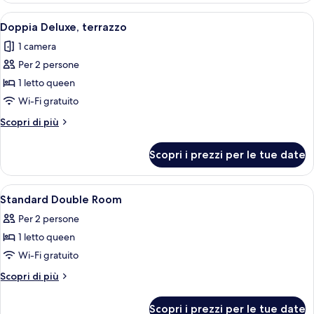
Apri
Una camera d'albergo con un letto, una
11
Doppia Deluxe, terrazzo
tutte
1 camera
le
Per 2 persone
foto
per
1 letto queen
Doppia
Wi-Fi gratuito
Deluxe,
Altri
Scopri di più
terrazzo
dettagli
per
Scopri i prezzi per le tue date
Doppia
Deluxe,
terrazzo
Apri
Una camera d'albergo con un letto, du
5
Standard Double Room
tutte
Per 2 persone
le
1 letto queen
foto
per
Wi-Fi gratuito
Standard
Altri
Scopri di più
Double
dettagli
per
Room
Scopri i prezzi per le tue date
Standard