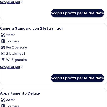
Altri
Scopri di più
dettagli
per
Scopri i prezzi per le tue date
Appartamento
Apri
Una camera d'albergo con due letti, un'
5
Camera Standard con 2 letti singoli
tutte
22 m²
le
1 camera
foto
per
Per 2 persone
Camera
2 letti singoli
Standard
Wi-Fi gratuito
con
Altri
Scopri di più
2
dettagli
letti
per
Scopri i prezzi per le tue date
Camera
singoli
Standard
con
Apri
Una camera d'albergo con un letto gran
5
2
Appartamento Deluxe
tutte
letti
33 m²
singoli
le
1 camera