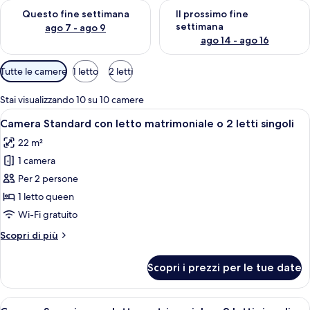
Verifica la disponibilità per questo fine settimana, ago 7 - ago
Verifica la disponibilità per il
Questo fine settimana
Il prossimo fine
settimana
ago 7 - ago 9
ago 14 - ago 16
Filtri
Tutte le camere
1 letto
2 letti
disponibili
per
Stai visualizzando 10 su 10 camere
le
Apri
Una camera d'albergo con un letto, un
9
Camera Standard con letto matrimoniale o 2 letti singoli
camere
tutte
22 m²
le
1 camera
foto
per
Per 2 persone
Camera
1 letto queen
Standard
Wi-Fi gratuito
con
Altri
Scopri di più
letto
dettagli
matrimoniale
per
Scopri i prezzi per le tue date
Camera
o
Standard
2
con
Apri
Una camera d'albergo con un letto, un 
letti
9
letto