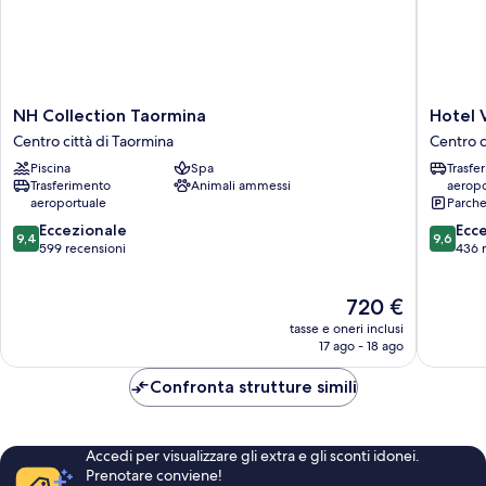
NH
Hotel
NH Collection Taormina
Hotel V
Collection
Villa
Centro città di Taormina
Centro c
Taormina
Paradiso
Piscina
Spa
Trasfe
Centro
Centro
Trasferimento
Animali ammessi
aeropo
città
città
aeroportuale
Parche
di
di
9.4
9.6
Taormina
Eccezionale
Taormin
Ecc
9,4
9,6
su
su
599 recensioni
436 
10,
10,
Eccezionale,
Eccezion
Il
720 €
599
436
prezzo
recensioni
recensio
tasse e oneri inclusi
attuale
17 ago - 18 ago
è
720 €
Confronta strutture simili
Accedi per visualizzare gli extra e gli sconti idonei.
Prenotare conviene!