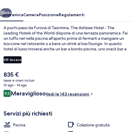
The
ietro
Avanti
Leading
69+
Panoramica
Camere
Posizione
Regolamenti
Hotels
A pochi passi da Funivia di Taormina, The Ashbee Hotel - The
of
Leading Hotels of the World dispone di una terrazza panoramica. Fai
un tuffo nel nella piscina all'aperto prima di fermarti a mangiare un
the
boccone nel ristorante o a bere un drink al bar/lounge. In questo
World
hotel di lusso troverai anche un bar a bordo piscina, uno snack bar e
una terrazza. Le recensioni degli ospiti lodano il personale gentile
della struttura.
VIP Access
Il
835 €
Parco della struttura
prezzo
tasse e oneri inclusi
attuale
13 ago - 14 ago
è
Recensioni
Meraviglioso
9,2
Vedi le 143 recensioni
835 €
9,2 su 10
Servizi più richiesti
Piscina
Colazione gratuita