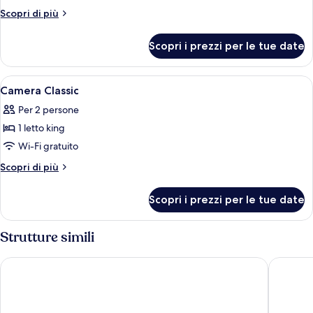
Suite,
Altri
Scopri di più
1
dettagli
per
camera
Scopri i prezzi per le tue date
Suite,
da
1
letto
camera
Apri
Una camera d'albergo con un letto gr
3
da
Camera Classic
tutte
letto
Per 2 persone
le
1 letto king
foto
per
Wi-Fi gratuito
Camera
Altri
Scopri di più
Classic
dettagli
per
Scopri i prezzi per le tue date
Camera
Classic
Strutture simili
NH Collection Taormina
Hotel Vil