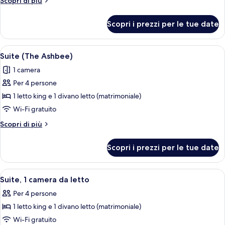
Scopri di più
Superior
dettagli
per
Scopri i prezzi per le tue date
Camera
Superior
Apri
Una camera d'albergo con zona pranzo
4
Suite (The Ashbee)
tutte
1 camera
le
Per 4 persone
foto
per
1 letto king e 1 divano letto (matrimoniale)
Suite
Wi-Fi gratuito
(The
Altri
Scopri di più
Ashbee)
dettagli
per
Scopri i prezzi per le tue date
Suite
(The
Ashbee)
Apri
Una camera d'albergo con un letto gra
9
Suite, 1 camera da letto
tutte
Per 4 persone
le
1 letto king e 1 divano letto (matrimoniale)
foto
per
Wi-Fi gratuito