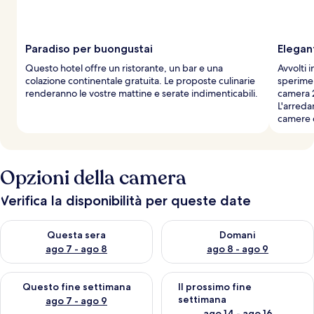
Paradiso per buongustai
Elegan
Questo hotel offre un ristorante, un bar e una
Avvolti 
colazione continentale gratuita. Le proposte culinarie
speriment
renderanno le vostre mattine e serate indimenticabili.
camera 2
L'arred
camere d
Opzioni della camera
Verifica la disponibilità per queste date
Verifica la disponibilità per questa sera, ago 7 - ago 8
Verifica la disponibilità per d
Questa sera
Domani
ago 7 - ago 8
ago 8 - ago 9
Verifica la disponibilità per questo fine settimana, ago 7 - ago
Verifica la disponibilità per il
Questo fine settimana
Il prossimo fine
settimana
ago 7 - ago 9
ago 14 - ago 16