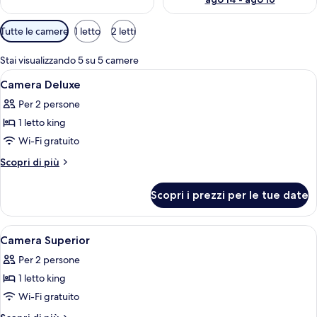
Filtri
Tutte le camere
1 letto
2 letti
disponibili
per
Stai visualizzando 5 su 5 camere
le
Apri
Una camera d'albergo con un letto gran
4
Camera Deluxe
camere
tutte
Per 2 persone
le
1 letto king
foto
per
Wi-Fi gratuito
Camera
Altri
Scopri di più
Deluxe
dettagli
per
Scopri i prezzi per le tue date
Camera
Deluxe
Apri
Una camera d'albergo con un letto gran
6
Camera Superior
tutte
Per 2 persone
le
1 letto king
foto
per
Wi-Fi gratuito
Camera
Altri