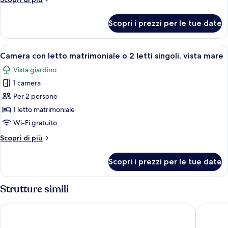
dettagli
per
Scopri i prezzi per le tue date
Camera
familiare
Apri
Camera d'albergo con un letto decorato
23
Camera con letto matrimoniale o 2 letti singoli, vista mare
tutte
Vista giardino
le
1 camera
foto
per
Per 2 persone
Camera
1 letto matrimoniale
con
Wi-Fi gratuito
letto
Altri
Scopri di più
matrimoniale
dettagli
o
per
Scopri i prezzi per le tue date
Camera
2
con
letti
letto
Strutture simili
singoli,
matrimoniale
vista
o
TUI BLUE Bahari Zanzibar
Zanzibar
2
mare
letti