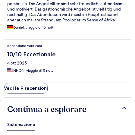
persönlich. Die Angestellten sind sehr freundlich, aufmerksam
und motiviert. Das gastronomische Angebot ist vielfältig und
reichhaltig. Das Abendessen wird meist im Hauptrestaurant
aber auch mal am Strand, am Pool oder im Sense of Afrika
Restaurant durchgeführt, Unser Zimmer (Familienzimmer) war
Daniel, viaggio di 16 notti
sehr geräumig und gut ausgestattet, Die Betten waren sehr
bequem und ein Mückenschutz ist überall vorhanden, Es wurde
täglich gereinigt und abends wurde das Zimmer noch zusätzlich
Recensione verificata
für die Nacht vorbereitet.
10/10 Eccezionale
4 ott 2025
NHON, viaggio di 5 notti
Vedi le 9 recensioni
Continua a esplorare
Sistemazione