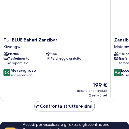
singoli,
vista
mare
TUI
Zanziba
TUI BLUE Bahari Zanzibar
Zanzib
BLUE
Queen
Kiwengwa
Matem
Bahari
Hotel
Piscina
Spa
Piscin
Zanzibar
Matem
Trasferimento
Parcheggio gratuito
Trasfe
Kiwengwa
aeroportuale
aeropo
9.0
9.6
Meraviglioso
Ecc
9,0
9,6
su
su
285 recensioni
151 r
10,
10,
Il
199 €
Meraviglioso,
Eccezion
prezzo
285
151
tasse e oneri inclusi
attuale
2 set - 3 set
recensioni
recensio
è
199 €
Confronta strutture simili
Accedi per visualizzare gli extra e gli sconti idonei.