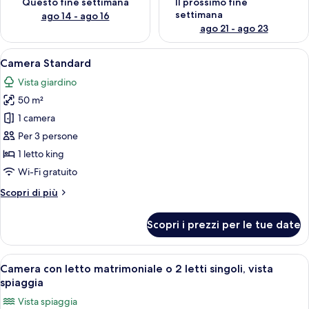
Questo fine settimana
Il prossimo fine
settimana
ago 14 - ago 16
ago 21 - ago 23
Apri
Camera d'albergo con un letto grande
18
Camera Standard
tutte
Vista giardino
le
50 m²
foto
per
1 camera
Camera
Per 3 persone
Standard
1 letto king
Wi-Fi gratuito
Altri
Scopri di più
dettagli
per
Scopri i prezzi per le tue date
Camera
Standard
Apri
Camera con letto matrimoniale o 2 letti
31
Camera con letto matrimoniale o 2 letti singoli, vista
tutte
spiaggia
le
Vista spiaggia
foto