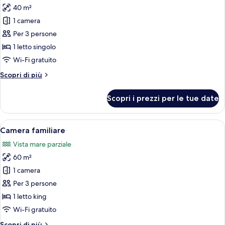
40 m²
per
1 camera
Camera
con
Per 3 persone
letto
1 letto singolo
matrimoniale
Wi-Fi gratuito
o
Altri
Scopri di più
2
dettagli
letti
per
Scopri i prezzi per le tue date
Camera
singoli,
con
vista
letto
Apri
Una camera d'albergo con un letto gra
spiaggia
10
matrimoniale
Camera familiare
tutte
o
Vista mare parziale
2
le
letti
60 m²
foto
singoli,
per
1 camera
vista
Camera
spiaggia
Per 3 persone
familiare
1 letto king
Wi-Fi gratuito
Altri
Scopri di più