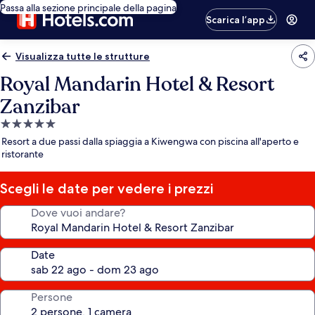
Passa alla sezione principale della pagina
Scarica l’app
Visualizza tutte le strutture
Royal Mandarin Hotel & Resort
Zanzibar
Struttura
a
Resort a due passi dalla spiaggia a Kiwengwa con piscina all'aperto e
5.0
ristorante
stelle
Scegli le date per vedere i prezzi
Dove vuoi andare?
Date
Persone