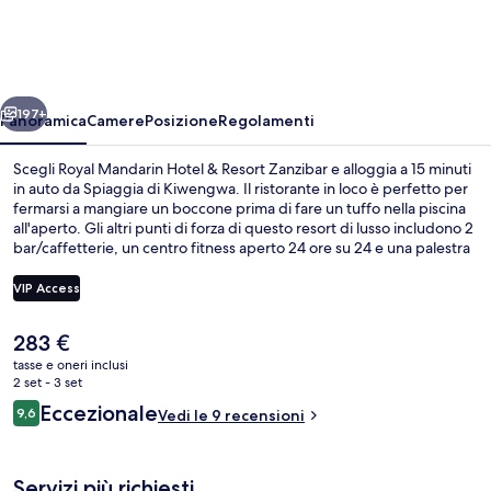
Hotel
&
Resort
ietro
Avanti
Zanzibar
197+
Panoramica
Camere
Posizione
Regolamenti
Scegli Royal Mandarin Hotel & Resort Zanzibar e alloggia a 15 minuti
in auto da Spiaggia di Kiwengwa. Il ristorante in loco è perfetto per
fermarsi a mangiare un boccone prima di fare un tuffo nella piscina
all'aperto. Gli altri punti di forza di questo resort di lusso includono 2
bar/caffetterie, un centro fitness aperto 24 ore su 24 e una palestra
aperta giorno e notte.
VIP Access
Il
283 €
Sulla spiaggia
prezzo
tasse e oneri inclusi
attuale
2 set - 3 set
è
Recensioni
Eccezionale
9,6
Vedi le 9 recensioni
283 €
9,6 su 10
Servizi più richiesti