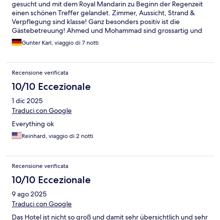
gesucht und mit dem Royal Mandarin zu Beginn der Regenzeit
einen schönen Treffer gelandet. Zimmer, Aussicht, Strand &
Verpflegung sind klasse! Ganz besonders positiv ist die
Gästebetreuung! Ahmed und Mohammad sind grossartig und
schaffen mit ihrem Team eine Wohlfühlatmosphäre und (King)-
Gunter Karl, viaggio di 7 notti
Charles macht lecker Cocktails!
Recensione verificata
10/10 Eccezionale
1 dic 2025
Traduci con Google
Everything ok
Reinhard, viaggio di 2 notti
Recensione verificata
10/10 Eccezionale
9 ago 2025
Traduci con Google
Das Hotel ist nicht so groß und damit sehr übersichtlich und sehr