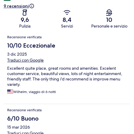
9 recensioni
9,6
8,4
10
Pulizia
Servizi
Personale e servizio
Recensioni
Recensione verificata
10/10 Eccezionale
3 dic 2025
Traduci con Google
Excellent quite place, great rooms and amenities. Excelent
customer service, beautiful views, lots of night entertainment,
friendly staff. The only thing i'd recommend is improve menu
variety.
Wilhelm, viaggio di 6 notti
Recensione verificata
6/10 Buono
15 mar 2026
Traduci con Google