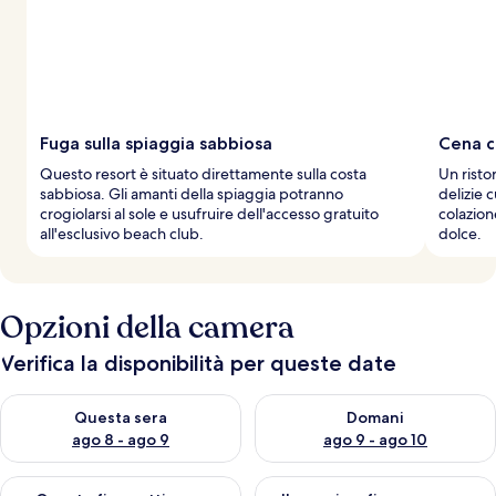
Fuga sulla spiaggia sabbiosa
Cena c
Questo resort è situato direttamente sulla costa
Un rist
sabbiosa. Gli amanti della spiaggia potranno
delizie 
crogiolarsi al sole e usufruire dell'accesso gratuito
colazion
all'esclusivo beach club.
dolce.
Opzioni della camera
Verifica la disponibilità per queste date
Verifica la disponibilità per questa sera, ago 8 - ago 9
Verifica la disponibilità per d
Questa sera
Domani
ago 8 - ago 9
ago 9 - ago 10
Verifica la disponibilità per questo fine settimana, ago 14 - ag
Verifica la disponibilità per i