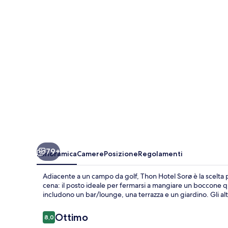
member
of
Radisson
Individuals
79+
Panoramica
Camere
Posizione
Regolamenti
Adiacente a un campo da golf, Thon Hotel Sorø è la scelta
cena: il posto ideale per fermarsi a mangiare un boccone quan
includono un bar/lounge, una terrazza e un giardino. Gli altr
Recensioni
Ottimo
8,0
8,0 su 10