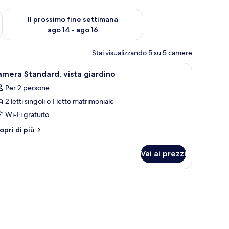
ne settimana, ago 7 - ago 9
Verifica la disponibilità per il prossimo fine settimana, ago 14 
Il prossimo fine settimana
ago 14 - ago 16
Stai visualizzando 5 su 5 camere
 scrivania, tende oscuranti
pri
Biancheria da letto ipoallergenica, una scriva
4
mera Standard, vista giardino
utte
Per 2 persone
2 letti singoli o 1 letto matrimoniale
oto
er
Wi-Fi gratuito
amera
tri
opri di più
tandard,
ttagli
r
sta
Vai ai prezzi
amera
iardino
andard,
sta
tto ipoallergenica, una scrivania, tende oscuranti
ardino