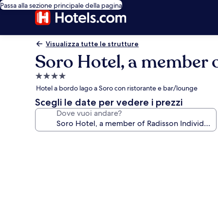
Passa alla sezione principale della pagina
Visualizza tutte le strutture
Soro Hotel, a member o
Struttura
a
Hotel a bordo lago a Soro con ristorante e bar/lounge
4.0
Scegli le date per vedere i prezzi
stelle
Dove vuoi andare?
Galleria
fotografica
per
Soro
Hotel,
a