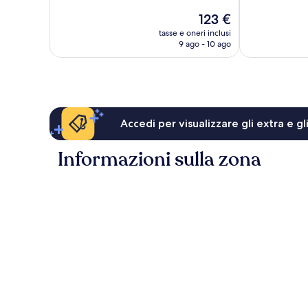
10,
10,
Il
123 €
Ottimo,
Buono,
prezzo
778
250
tasse e oneri inclusi
attuale
9 ago - 10 ago
recensioni
recensioni
è
123 €
Accedi per visualizzare gli extra e g
Informazioni sulla zona