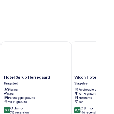
Hotel Sørup Herregaard
Vilcon Hotel & Konfer
Hotel
Vilcon
Hotel Sørup Herregaard
Vilcon Hotel & Konf
Sørup
Hotel
Ringsted
Slagelse
Herregaard
&
Piscina
Parcheggio gratuito
Ringsted
Konferencegaard
Spa
Wi-Fi gratuito
Slagelse
Parcheggio gratuito
Ristorante
Wi-Fi gratuito
Bar
8.2
8.2
Ottimo
Ottimo
8,2
8,2
su
su
712 recensioni
146 recensioni