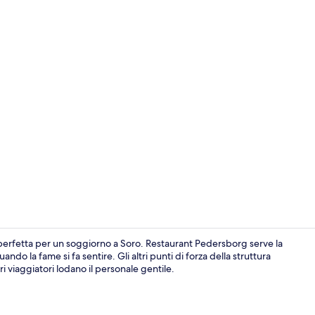
Bar (in loco)
 perfetta per un soggiorno a Soro. Restaurant Pedersborg serve la
do la fame si fa sentire. Gli altri punti di forza della struttura
i viaggiatori lodano il personale gentile.
Biancheria da