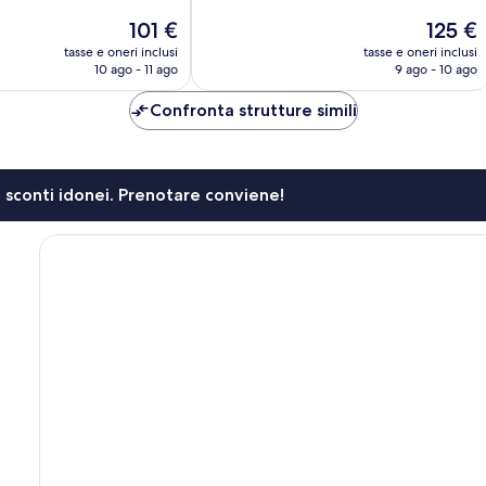
10,
Il
Il
101 €
125 €
Eccellente,
prezzo
prezzo
558
tasse e oneri inclusi
tasse e oneri inclusi
attuale
attuale
10 ago - 11 ago
9 ago - 10 ago
recensioni
è
è
101 €
125 €
Confronta strutture simili
li sconti idonei. Prenotare conviene!