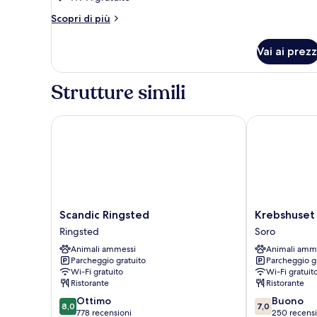
Camera
Altri
Scopri di più
familiare
dettagli
per
Vai ai prezz
Camera
familiare
Strutture simili
Scandic Ringsted
Krebshuset &
Scandic
Krebshuset
Scandic Ringsted
Krebshuset
Ringsted
&
Ringsted
Soro
Ringsted
Kelz0rdk
Animali ammessi
Animali amm
Soro
Parcheggio gratuito
Parcheggio g
Wi-Fi gratuito
Wi-Fi gratuit
Ristorante
Ristorante
8.0
7.0
Ottimo
Buono
8,0
7,0
su
su
778 recensioni
250 recensi