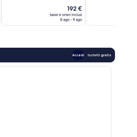
10,
10,
Il
192 €
Ottimo,
Ottimo,
prezzo
712
146
tasse e oneri inclusi
t
attuale
8 ago - 9 ago
recensioni
recensioni
è
192 €
Accedi
Iscriviti gratis