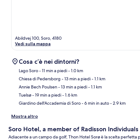
Abildvej 100, Soro, 4180
Vedi sulla mappa
Cosa c’è nei dintorni?
Lago Soro
- 11 min a piedi
- 1.0 km
Chiesa di Pedersborg
- 13 min a piedi
- 1.1 km
Ma
Annie Bech Poulsen
- 13 min a piedi
- 1.1 km
Tuelsø
- 19 min a piedi
- 1.6 km
Giardino dell'Accademia di Soro
- 6 min in auto
- 2.9 km
Mostra altro
Soro Hotel, a member of Radisson Individuals
Adiacente a un campo da golf, Thon Hotel Sorø è la scelta perfetta 