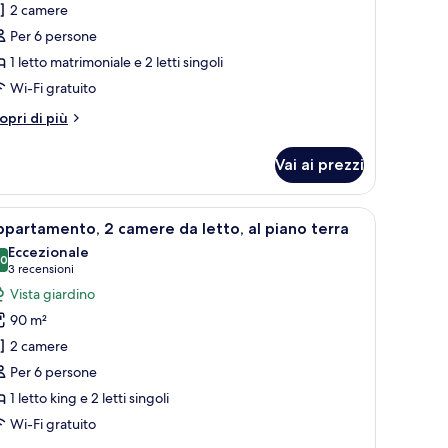
2 camere
amera
Per 6 persone
amiliare
1 letto matrimoniale e 2 letti singoli
Wi-Fi gratuito
tri
opri di più
ttagli
r
Vai ai prezzi
amera
miliare
a, una sedia, un divano e un'ampia finestra con tende leggere.
pri
Un edificio residenziale a più piani con balconi
5
partamento, 2 camere da letto, al piano terra
utte
Eccezionale
,0
10,0 su 10
(3
3 recensioni
oto
recensioni)
Vista giardino
er
90 m²
ppartamento,
2 camere
Per 6 persone
amere
1 letto king e 2 letti singoli
a
tto,
Wi-Fi gratuito