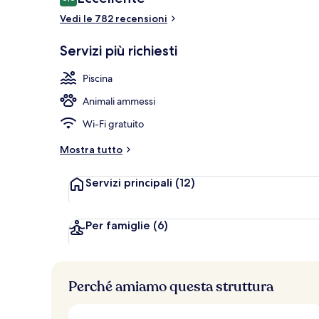
8,8 su 10
Vedi le 782 recensioni
13 piscine cop
Servizi più richiesti
Piscina
Animali ammessi
Wi-Fi gratuito
Mostra tutto
Servizi principali
(12)
Per famiglie
(6)
Perché amiamo questa struttura