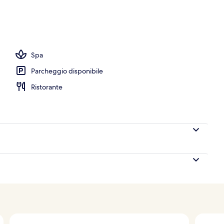
erte, piscina all'aperto, ombrelloni da piscina, lettini
Spa
Parcheggio disponibile
Ristorante