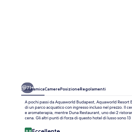
71+
Panoramica
Camere
Posizione
Regolamenti
A pochi passi da Aquaworld Budapest, Aquaworld Resort Bud
di un parco acquatico con ingresso incluso nel prezzo. Il 
e aromaterapia, mentre Duna Restaurant, uno dei 2 ristoranti
cena. Gli altri punti di forza di questo hotel di lusso sono 13
Recensioni
Eccellente
8,8