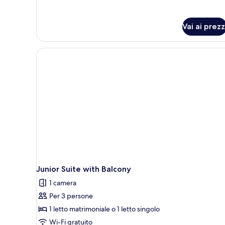
Camere
Adiacenti
Vai ai prezz
Junior Suite with Balcony
1 camera
Per 3 persone
1 letto matrimoniale o 1 letto singolo
Wi-Fi gratuito