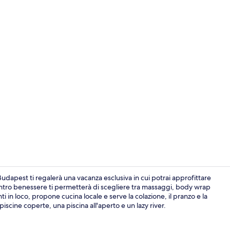
Video strutt
apest ti regalerà una vacanza esclusiva in cui potrai approfittare
centro benessere ti permetterà di scegliere tra massaggi, body wrap
 in loco, propone cucina locale e serve la colazione, il pranzo e la
Hall
 piscine coperte, una piscina all'aperto e un lazy river.