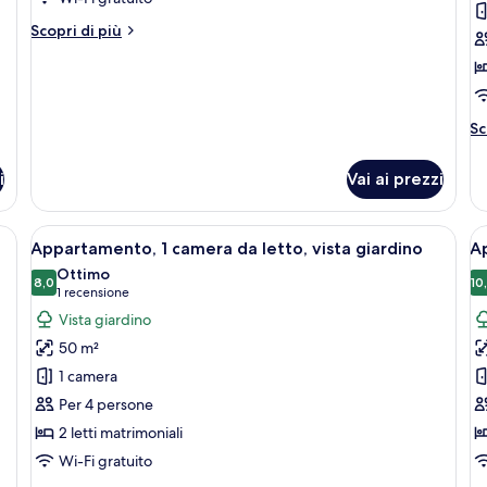
Superior
C
Altri
Scopri di più
Double
f
dettagli
per
Room
Superior
Double
Room
Al
Sc
de
pe
i
Vai ai prezzi
C
fa
, una scrivania, una sedia e un'ampia finestra con tende.
Apri
Una camera d'albergo con una scrivani
A
5
Appartamento, 1 camera da letto, vista giardino
Ap
tutte
t
Ottimo
le
8,0
le
10
8,0 su 10
(1
1 recensione
foto
f
recensione)
Vista giardino
per
p
50 m²
Appartamento,
A
1 camera
1
2
Per 4 persone
camera
c
2 letti matrimoniali
da
d
letto,
le
Wi-Fi gratuito
vista
al