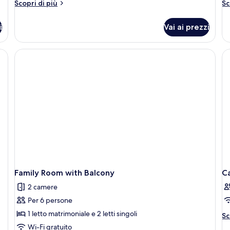
Altri
Al
Scopri di più
Sc
giardino
p
dettagli
de
per
pe
t
i
Vai ai prezzi
Appartamento,
Ap
1
2
camera
ca
da
da
letto,
le
vista
al
giardino
pi
te
Family Room with Balcony
C
2 camere
Per 6 persone
1 letto matrimoniale e 2 letti singoli
Al
Sc
de
Wi-Fi gratuito