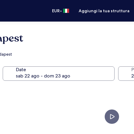
•
EUR
Aggiungi la tua struttura
apest
udapest
Date
P