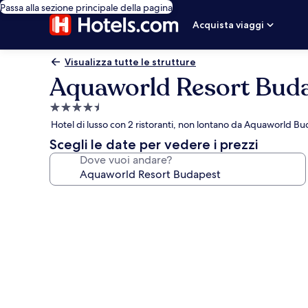
Passa alla sezione principale della pagina
Acquista viaggi
Visualizza tutte le strutture
Aquaworld Resort Bud
Struttura
a
Hotel di lusso con 2 ristoranti, non lontano da Aquaworld B
4.5
Scegli le date per vedere i prezzi
stelle
Dove vuoi andare?
Galleria
fotografica
per
Aquaworld
Resort
Budapest