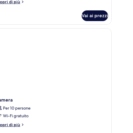
tri
opri di più
iano
ttagli
r
erra
Vai ai prezzi
partamento,
mere
tto,
ano
rra
amera
Per 10 persone
Wi-Fi gratuito
tri
opri di più
ttagli